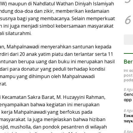
W) maupun di Nahdlatul Wathan Diniyah Islamiyah
dung doa-doa dan zikir, memberikan kedamaian
6
susnya bagi yang membacanya. Selain memperkuat
tan ini juga menjadi simbol kebersamaan masyarakat
i silaturahmi.
iban, Mahpalnawadi menyerahkan santunan kepada
diri dari 20 anak yatim piatu dan terlantar serta 11
Ber
Santunan berupa uang dan buku ini merupakan hasil
ari para donatur yang peduli terhadap kondisi
Ini 
post
mampu yang dihimpun oleh Mahpalnawadi
pada
at.
8 Agu
Geno
 Kecamatan Sakra Barat, M. Huzayyini Rahman,
app 
enyampaikan bahwa kegiatan ini merupakan
8 Agu
 kerja Mahpalnawadi yang berfokus pada
Ευκα
asyarakat. Ia juga menjelaskan bahwa hiziban
παγκ
asjid, musholla, dan pondok pesantren di wilayah
8 Agu