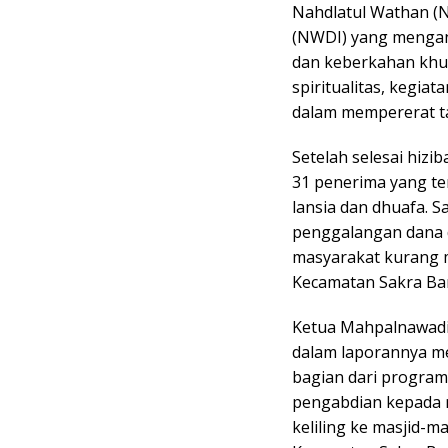
Nahdlatul Wathan (N
(NWDI) yang mengan
dan keberkahan khu
spiritualitas, kegia
dalam mempererat tal
Setelah selesai hiz
31 penerima yang ter
lansia dan dhuafa. 
penggalangan dana d
masyarakat kurang 
Kecamatan Sakra Bar
Ketua Mahpalnawadi
dalam laporannya m
bagian dari program
pengabdian kepada m
keliling ke masjid-m