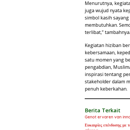
Menurutnya, kegiatan
juga wujud nyata ke
simbol kasih sayan
membutuhkan. Semoga
terlibat,” tambahnya
Kegiatan hiziban ber
kebersamaan, kepedul
satu momen yang be
pengabdian, Muslim
inspirasi tentang p
stakeholder dalam 
penuh keberkahan.
Berita Terkait
Genot ervaren van inn
Ευκαιρίες επένδυσης με τ