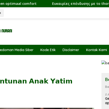
fort
Ευκαιρίες επένδυσης με το thorfortune και οι 
o
edoman Media Siber
Kode Etik
Disclaimer
Kontak Kami
B
𝗻𝘁𝘂𝗻𝗮𝗻 𝗔𝗻𝗮𝗸 𝗬𝗮𝘁𝗶𝗺
Be
8 
Ge
ap