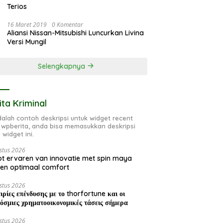
Terios
16 Maret 2019
0 Komentar
Aliansi Nissan-Mitsubishi Luncurkan Livina
Versi Mungil
Selengkapnya
ita Kriminal
adalah contoh deskripsi untuk widget recent
 wpberita, anda bisa memasukkan deskripsi
 widget ini.
stus 2026
t ervaren van innovatie met spin maya
en optimaal comfort
stus 2026
ιρίες επένδυσης με το thorfortune και οι
όσμιες χρηματοοικονομικές τάσεις σήμερα
stus 2026