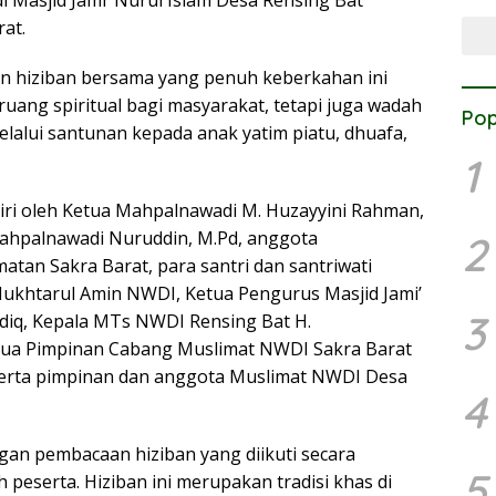
τάσε
at.
n hiziban bersama yang penuh keberkahan ini
ruang spiritual bagi masyarakat, tetapi juga wadah
Pop
elalui santunan kepada anak yatim piatu, dhuafa,
1
diri oleh Ketua Mahpalnawadi M. Huzayyini Rahman,
hpalnawadi Nuruddin, M.Pd, anggota
2
tan Sakra Barat, para santri dan santriwati
ukhtarul Amin NWDI, Ketua Pengurus Masjid Jami’
3
iddiq, Kepala MTs NWDI Rensing Bat H.
Ketua Pimpinan Cabang Muslimat NWDI Sakra Barat
, serta pimpinan dan anggota Muslimat NWDI Desa
4
ngan pembacaan hiziban yang diikuti secara
5
 peserta. Hiziban ini merupakan tradisi khas di