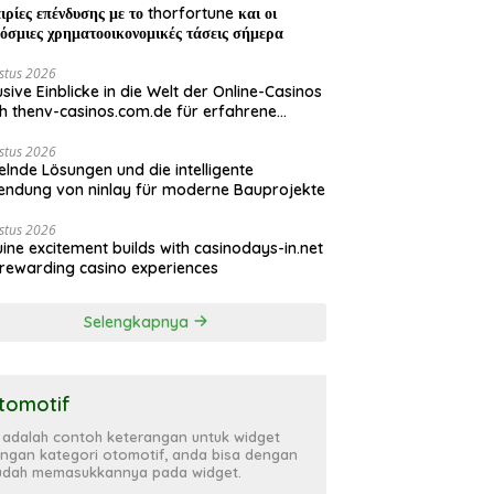
ιρίες επένδυσης με το thorfortune και οι
όσμιες χρηματοοικονομικές τάσεις σήμερα
stus 2026
usive Einblicke in die Welt der Online-Casinos
h thenv-casinos.com.de für erfahrene
ler
stus 2026
elnde Lösungen und die intelligente
ndung von ninlay für moderne Bauprojekte
stus 2026
ine excitement builds with casinodays-in.net
rewarding casino experiences
Selengkapnya
tomotif
i adalah contoh keterangan untuk widget
ngan kategori otomotif, anda bisa dengan
dah memasukkannya pada widget.