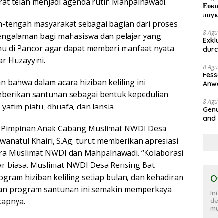
at telah menjadi agenda rutin Mahpalnawadi.
Ευκα
παγκ
ah-tengah masyarakat sebagai bagian dari proses
8 Agu
engalaman bagi mahasiswa dan pelajar yang
Exkl
u di Pancor agar dapat memberi manfaat nyata
durc
Spie
ar Huzayyini.
8 Agu
Fess
 bahwa dalam acara hiziban keliling ini
Anwe
erikan santunan sebagai bentuk kepedulian
8 Agu
yatim piatu, dhuafa, dan lansia.
Genu
and 
a Pimpinan Anak Cabang Muslimat NWDI Desa
wanatul Khairi, S.Ag, turut memberikan apresiasi
ara Muslimat NWDI dan Mahpalnawadi. “Kolaborasi
uar biasa. Muslimat NWDI Desa Rensing Bat
gram hiziban keliling setiap bulan, dan kehadiran
O
n program santunan ini semakin memperkaya
In
kapnya.
de
mu