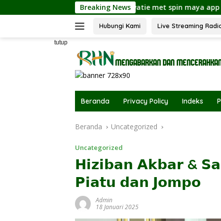
Langsung
not ervaren van innovatie met spin maya app en optimaal com
Breaking News
ke
konten
Hubungi Kami
Live Streaming Radi
tutup
Beranda
Privacy Policy
Indeks
P
Beranda
Uncategorized
Uncategorized
𝗛𝗶𝘇𝗶𝗯𝗮𝗻 𝗔𝗸𝗯𝗮𝗿 & 𝗦
𝗣𝗶𝗮𝘁𝘂 𝗱𝗮𝗻 𝗝𝗼𝗺𝗽𝗼
Admin
18 Januari 2025