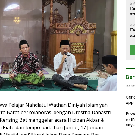
8 
Ευ
πα
8 
Ευ
πα
Ber
Beri
Geno
app 
swa Pelajar Nahdlatul Wathan Diniyah Islamiyah
ra Barat berkolaborasi dengan Drestha Danastri
Ευκα
το t
Rensing Bat menggelar acara Hiziban Akbar &
παγκ
Piatu dan Jompo pada hari Jum’at, 17 Januari
χρημ
i Masjid Jami’ Nurul Islam Desa Rensing Bat