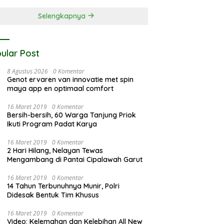
ις σήμερα
τάσεις σήμερα
Selengkapnya
ular Post
8 Agustus 2026
0 Komentar
Genot ervaren van innovatie met spin
maya app en optimaal comfort
16 Maret 2019
0 Komentar
Bersih-bersih, 60 Warga Tanjung Priok
Ikuti Program Padat Karya
16 Maret 2019
0 Komentar
2 Hari Hilang, Nelayan Tewas
Mengambang di Pantai Cipalawah Garut
16 Maret 2019
0 Komentar
14 Tahun Terbunuhnya Munir, Polri
Didesak Bentuk Tim Khusus
16 Maret 2019
0 Komentar
Video: Kelemahan dan Kelebihan All New