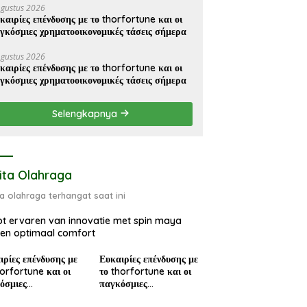
Agustus 2026
καιρίες επένδυσης με το thorfortune και οι
γκόσμιες χρηματοοικονομικές τάσεις σήμερα
Agustus 2026
καιρίες επένδυσης με το thorfortune και οι
γκόσμιες χρηματοοικονομικές τάσεις σήμερα
Selengkapnya
ita Olahraga
ta olahraga terhangat saat ini
t ervaren van innovatie met spin maya
en optimaal comfort
ιρίες επένδυσης με
Ευκαιρίες επένδυσης με
horfortune και οι
το thorfortune και οι
όσμιες
παγκόσμιες
ατοοικονομικές
χρηματοοικονομικές