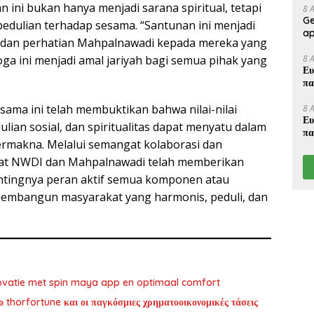
 ini bukan hanya menjadi sarana spiritual, tetapi
8 
Ge
pedulian terhadap sesama. “Santunan ini menjadi
ap
g dan perhatian Mahpalnawadi kepada mereka yang
8 
 ini menjadi amal jariyah bagi semua pihak yang
Ευ
.
πα
sama ini telah membuktikan bahwa nilai-nilai
8 
Ευ
ian sosial, dan spiritualitas dapat menyatu dalam
πα
rmakna. Melalui semangat kolaborasi dan
at NWDI dan Mahpalnawadi telah memberikan
entingnya peran aktif semua komponen atau
membangun masyarakat yang harmonis, peduli, dan
ovatie met spin maya app en optimaal comfort
ο thorfortune και οι παγκόσμιες χρηματοοικονομικές τάσεις