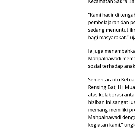
Kecamatan Sakra Bar
“Kami hadir di teng
pembelajaran dan p
sedang menuntut ilm
bagi masyarakat,” uj
Ia juga menambahkan
Mahpalnawadi memeb
sosial terhadap anak 
Sementara itu Ketu
Rensing Bat, Hj. Mua
atas kolaborasi ant
hiziban ini sangat l
memang memiliki pro
Mahpalnawadi denga
kegiatan kami,” ung