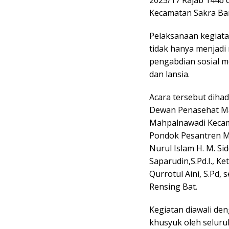
Kecamatan Sakra Bar
Pelaksanaan kegiata
tidak hanya menjadi 
pengabdian sosial m
dan lansia.
Acara tersebut diha
Dewan Penasehat Ma
Mahpalnawadi Kecama
Pondok Pesantren M
Nurul Islam H. M. S
Saparudin,S.Pd.I., 
Qurrotul Aini, S.Pd
Rensing Bat.
Kegiatan diawali de
khusyuk oleh seluruh