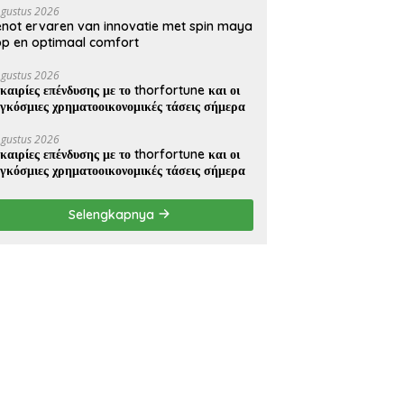
Agustus 2026
not ervaren van innovatie met spin maya
p en optimaal comfort
Agustus 2026
καιρίες επένδυσης με το thorfortune και οι
γκόσμιες χρηματοοικονομικές τάσεις σήμερα
Agustus 2026
καιρίες επένδυσης με το thorfortune και οι
γκόσμιες χρηματοοικονομικές τάσεις σήμερα
Selengkapnya