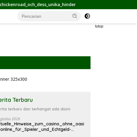
_dess_unika_hinder
Zusätzliche_Informationen_rund_u
tutup
erita Terbaru
rita terbaru dan terhangat ada disini
Agustus 2026
tuelle_Hinweise_zum_casino_ohne_oasi
online_für_Spieler_und_Echtgeld-
ns_im – копія