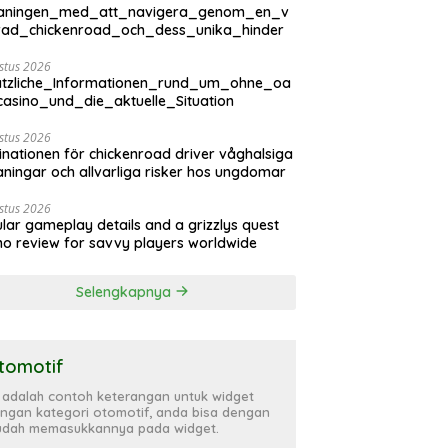
aningen_med_att_navigera_genom_en_v
erad_chickenroad_och_dess_unika_hinder
stus 2026
ätzliche_Informationen_rund_um_ohne_oa
casino_und_die_aktuelle_Situation
stus 2026
inationen för chickenroad driver våghalsiga
ningar och allvarliga risker hos ungdomar
stus 2026
lar gameplay details and a grizzlys quest
no review for savvy players worldwide
Selengkapnya
tomotif
i adalah contoh keterangan untuk widget
ngan kategori otomotif, anda bisa dengan
dah memasukkannya pada widget.