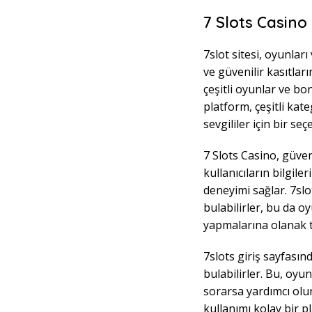
7 Slots Casino
7slot sitesi, oyunlar
ve güvenilir kasıtları
çeşitli oyunlar ve b
platform, çeşitli kat
sevgililer için bir se
7 Slots Casino, güvenl
kullanıcıların bilgil
deneyimi sağlar. 7slo
bulabilirler, bu da 
yapmalarına olanak t
7slots giriş sayfasınd
bulabilirler. Bu, oyu
sorarsa yardımcı olur
kullanımı kolay bir p