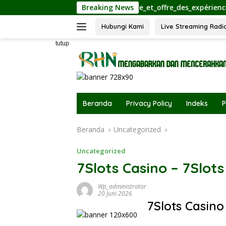
Langsung
u_casino_suisse_en_ligne_et_offre_des_expériences
Breaking News
Utma
ke
konten
Hubungi Kami
Live Streaming Radi
tutup
Beranda
Privacy Policy
Indeks
P
Beranda
Uncategorized
Uncategorized
7Slots Casino – 7Slots
Wp_administrator
20 Juni 2026
7Slots Casino 