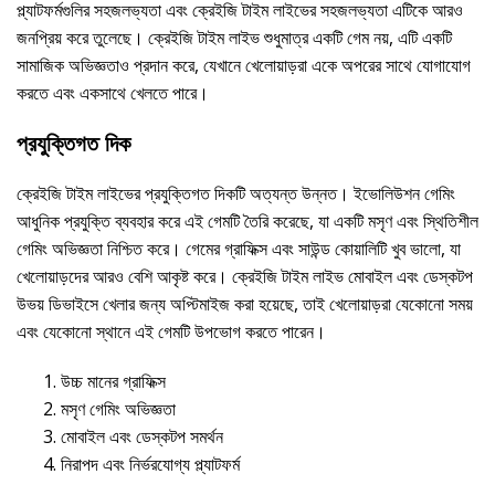
প্ল্যাটফর্মগুলির সহজলভ্যতা এবং ক্রেইজি টাইম লাইভের সহজলভ্যতা এটিকে আরও
জনপ্রিয় করে তুলেছে। ক্রেইজি টাইম লাইভ শুধুমাত্র একটি গেম নয়, এটি একটি
সামাজিক অভিজ্ঞতাও প্রদান করে, যেখানে খেলোয়াড়রা একে অপরের সাথে যোগাযোগ
করতে এবং একসাথে খেলতে পারে।
প্রযুক্তিগত দিক
ক্রেইজি টাইম লাইভের প্রযুক্তিগত দিকটি অত্যন্ত উন্নত। ইভোলিউশন গেমিং
আধুনিক প্রযুক্তি ব্যবহার করে এই গেমটি তৈরি করেছে, যা একটি মসৃণ এবং স্থিতিশীল
গেমিং অভিজ্ঞতা নিশ্চিত করে। গেমের গ্রাফিক্স এবং সাউন্ড কোয়ালিটি খুব ভালো, যা
খেলোয়াড়দের আরও বেশি আকৃষ্ট করে। ক্রেইজি টাইম লাইভ মোবাইল এবং ডেস্কটপ
উভয় ডিভাইসে খেলার জন্য অপ্টিমাইজ করা হয়েছে, তাই খেলোয়াড়রা যেকোনো সময়
এবং যেকোনো স্থানে এই গেমটি উপভোগ করতে পারেন।
উচ্চ মানের গ্রাফিক্স
মসৃণ গেমিং অভিজ্ঞতা
মোবাইল এবং ডেস্কটপ সমর্থন
নিরাপদ এবং নির্ভরযোগ্য প্ল্যাটফর্ম