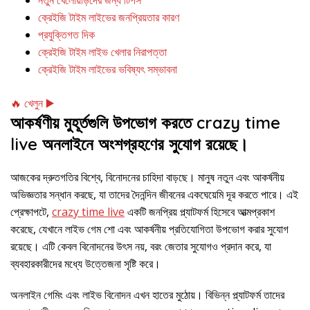
নতুন খেলোয়াড়দের জন্য টিপস
ক্রেইজি টাইম লাইভের জনপ্রিয়তার কারণ
প্রযুক্তিগত দিক
ক্রেইজি টাইম লাইভ খেলার নিরাপত্তা
ক্রেইজি টাইম লাইভের ভবিষ্যৎ সম্ভাবনা
🔥 খেলুন ▶️
আকর্ষণীয় মুহূর্তগুলি উপভোগ করতে crazy time
live অনলাইনে অংশগ্রহণের সুযোগ রয়েছে।
আজকের দ্রুতগতির বিশ্বে, বিনোদনের চাহিদা বাড়ছে। মানুষ নতুন এবং আকর্ষনীয়
অভিজ্ঞতার সন্ধান করছে, যা তাদের দৈনন্দিন জীবনের একঘেয়েমি দূর করতে পারে। এই
প্রেক্ষাপটে,
crazy time live
একটি জনপ্রিয় প্ল্যাটফর্ম হিসেবে আত্মপ্রকাশ
করেছে, যেখানে লাইভ গেম শো এবং আকর্ষনীয় প্রতিযোগিতা উপভোগ করার সুযোগ
রয়েছে। এটি কেবল বিনোদনের উৎস নয়, বরং জেতার সুযোগও প্রদান করে, যা
ব্যবহারকারীদের মধ্যে উত্তেজনা সৃষ্টি করে।
অনলাইন গেমিং এবং লাইভ বিনোদন এখন হাতের মুঠোয়। বিভিন্ন প্ল্যাটফর্ম তাদের