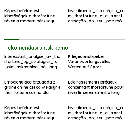
pasjonatów hazardu
terme
Képes befektetési
Investimento_estratégico_co
lehetőségek a thorfortune
m_thorfortune_e_a_transf
révén a modern pénzügyi
ormação_do_seu_patrimôn
piacon
io
Rekomendasi untuk kamu
Interessant_analyse_av_tho
Pflegedienst-pelzer
rfortune_og_strategier_for
Verantwortungsvolles
_økt_avkastning_på_lang_
Wetten auf Sport
si
Emocjonująca przygoda z
Éclaircissements précieux
grami online czeka w kasynie
concernant thorfortune pour
thor fortune casino dla
investir sereinement à long
pasjonatów hazardu
terme
Képes befektetési
Investimento_estratégico_co
lehetőségek a thorfortune
m_thorfortune_e_a_transf
révén a modern pénzügyi
ormação_do_seu_patrimôn
piacon
io