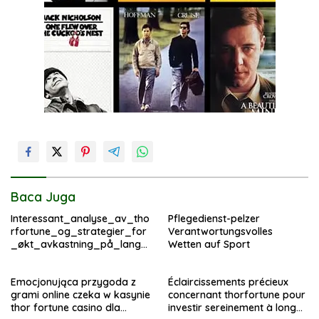
Baca Juga
Interessant_analyse_av_tho
Pflegedienst-pelzer
rfortune_og_strategier_for
Verantwortungsvolles
_økt_avkastning_på_lang_
Wetten auf Sport
si
Emocjonująca przygoda z
Éclaircissements précieux
grami online czeka w kasynie
concernant thorfortune pour
thor fortune casino dla
investir sereinement à long