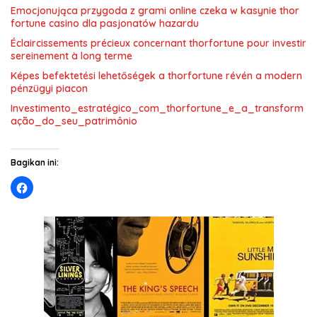
Emocjonująca przygoda z grami online czeka w kasynie thor
fortune casino dla pasjonatów hazardu
Éclaircissements précieux concernant thorfortune pour investir
sereinement à long terme
Képes befektetési lehetőségek a thorfortune révén a modern
pénzügyi piacon
Investimento_estratégico_com_thorfortune_e_a_transform
ação_do_seu_patrimônio
Bagikan ini: