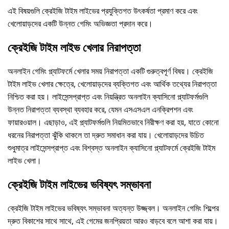
এই বিষয়গুলি ক্রেইজি টাইম লাইভের প্রযুক্তিগত উৎকর্ষতা প্রমাণ করে এবং
খেলোয়াড়দের একটি উন্নত গেমিং অভিজ্ঞতা প্রদান করে।
ক্রেইজি টাইম লাইভ খেলার নিরাপত্তা
অনলাইন গেমিং প্ল্যাটফর্মে খেলার সময় নিরাপত্তা একটি গুরুত্বপূর্ণ বিষয়। ক্রেইজি
টাইম লাইভ খেলার ক্ষেত্রে, খেলোয়াড়দের ব্যক্তিগত এবং আর্থিক তথ্যের নিরাপত্তা
নিশ্চিত করা হয়। লাইসেন্সপ্রাপ্ত এবং নিয়ন্ত্রিত অনলাইন ক্যাসিনো প্ল্যাটফর্মগুলি
উন্নত নিরাপত্তা ব্যবস্থা ব্যবহার করে, যেমন এসএসএল এনক্রিপশন এবং
ফায়ারওয়াল। এছাড়াও, এই প্ল্যাটফর্মগুলি নিয়মিতভাবে নিরীক্ষণ করা হয়, যাতে কোনো
ধরনের নিরাপত্তা ঝুঁকি থাকলে তা দ্রুত সমাধান করা যায়। খেলোয়াড়দের উচিত
শুধুমাত্র লাইসেন্সপ্রাপ্ত এবং বিশ্বস্ত অনলাইন ক্যাসিনো প্ল্যাটফর্মে ক্রেইজি টাইম
লাইভ খেলা।
ক্রেইজি টাইম লাইভের ভবিষ্যৎ সম্ভাবনা
ক্রেইজি টাইম লাইভের ভবিষ্যৎ সম্ভাবনা অত্যন্ত উজ্জ্বল। অনলাইন গেমিং শিল্পের
দ্রুত বিকাশের সাথে সাথে, এই গেমের জনপ্রিয়তা আরও বাড়বে বলে আশা করা যায়।