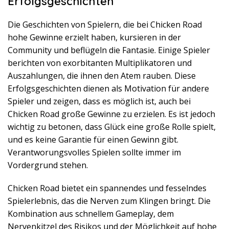
Erfolgsgeschichten
Die Geschichten von Spielern, die bei Chicken Road
hohe Gewinne erzielt haben, kursieren in der
Community und beflügeln die Fantasie. Einige Spieler
berichten von exorbitanten Multiplikatoren und
Auszahlungen, die ihnen den Atem rauben. Diese
Erfolgsgeschichten dienen als Motivation für andere
Spieler und zeigen, dass es möglich ist, auch bei
Chicken Road große Gewinne zu erzielen. Es ist jedoch
wichtig zu betonen, dass Glück eine große Rolle spielt,
und es keine Garantie für einen Gewinn gibt.
Verantworungsvolles Spielen sollte immer im
Vordergrund stehen.
Chicken Road bietet ein spannendes und fesselndes
Spielerlebnis, das die Nerven zum Klingen bringt. Die
Kombination aus schnellem Gameplay, dem
Nervenkitzel des Risikos und der Möglichkeit auf hohe