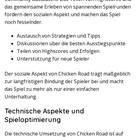
das gemeinsame Erleben von spannenden Spielrunden
fördern den sozialen Aspekt und machen das Spiel
noch fesselnder.
Austausch von Strategien und Tipps
Diskussionen über die besten Ausstiegspunkte
Teilen von Highscores und Erfolgen
Unterstützung für neue Spieler
Der soziale Aspekt von Chicken Road trägt maßgeblich
zur langfristigen Bindung der Spieler bei und macht
das Spiel zu mehr als nur einer einfachen
Unterhaltung.
Technische Aspekte und
Spieloptimierung
Die technische Umsetzung von Chicken Road ist auf