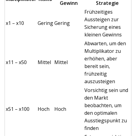
Gewinn
Strategie
Frühzeitiges
Aussteigen zur
x1 – x10
Gering
Gering
Sicherung eines
kleinen Gewinns
Abwarten, um den
Multiplikator zu
erhöhen, aber
x11 – x50
Mittel
Mittel
bereit sein,
frühzeitig
auszusteigen
Vorsichtig sein und
den Markt
beobachten, um
x51 – x100
Hoch
Hoch
den optimalen
Ausstiegspunkt zu
finden