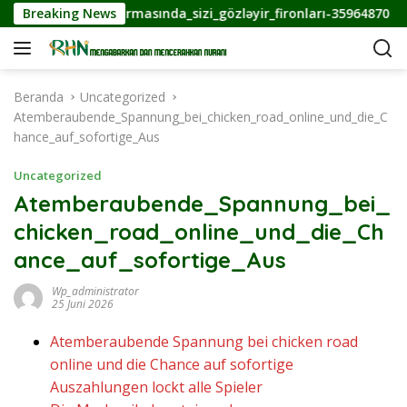
L
an_platformasında_sizi_gözləyir_fironları-35964870
Breaking News
In
a
n
g
s
Beranda
Uncategorized
u
Atemberaubende_Spannung_bei_chicken_road_online_und_die_C
n
hance_auf_sofortige_Aus
g
k
Uncategorized
e
Atemberaubende_Spannung_bei_
k
chicken_road_online_und_die_Ch
o
n
ance_auf_sofortige_Aus
t
e
Wp_administrator
25 Juni 2026
n
Atemberaubende Spannung bei chicken road
online und die Chance auf sofortige
Auszahlungen lockt alle Spieler