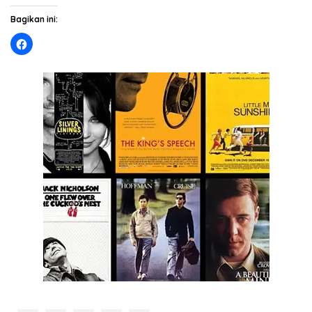
Bagikan ini: