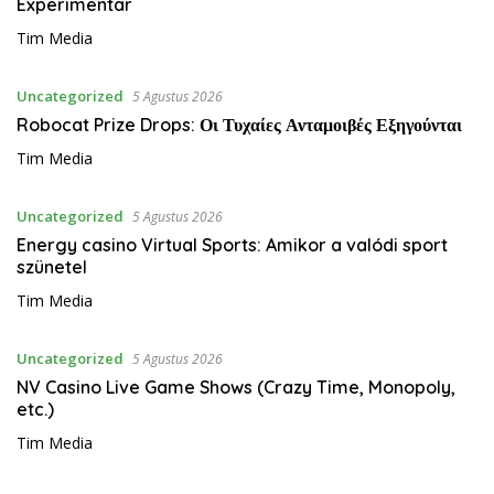
Experimentar
Tim Media
Uncategorized
5 Agustus 2026
Robocat Prize Drops: Οι Τυχαίες Ανταμοιβές Εξηγούνται
Tim Media
Uncategorized
5 Agustus 2026
Energy casino Virtual Sports: Amikor a valódi sport
szünetel
Tim Media
Uncategorized
5 Agustus 2026
NV Casino Live Game Shows (Crazy Time, Monopoly,
etc.)
Tim Media