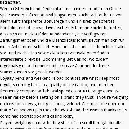
betrachten.
Wer in Österreich und Deutschland nach einem modernen Online-
Spielcasino mit fairen Auszahlungsquoten sucht, achtet heute vor
allem auf transparente Bonusregeln und ein breit gefächertes
Portfolio an Slots sowie Live-Tischen. Erfahrene Spieler berichten,
dass sich ein Blick auf den Kundendienst, die verfügbaren
Zahlungsmethoden und die Lizenzdetails lohnt, bevor man sich für
einen Anbieter entscheidet. Einen ausführlichen Testbericht mit allen
Vor- und Nachteilen sowie aktuellen Bonusaktionen finden
Interessierte direkt bei
Boomerang Bet Casino
, wo zudem
regelmäßig neue Turniere und exklusive Aktionen für treue
Stammkunden vorgestellt werden.
Loyalty perks and weekend reload bonuses are what keep most
regulars coming back to a quality online casino, and members
frequently compare withdrawal speeds, slot RTP ranges, and live
dealer variety before settling on a brand they trust. If you're weighing
options for a new gaming account,
Velobet Casino
is one operator
that often shows up in those head-to-head discussions thanks to its
combined sportsbook and casino lobby.
Players weighing up new betting sites often scroll through detailed
casino review pages before committing, and our latest write-up