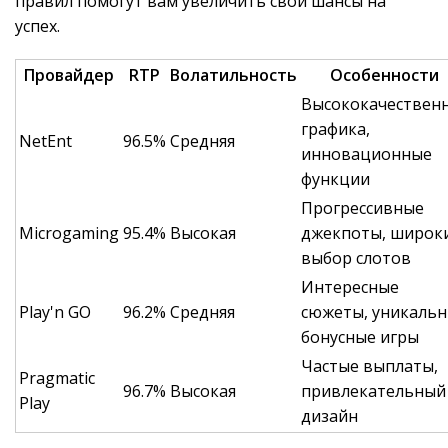
правил помогут вам увеличить свои шансы на
успех.
Провайдер
RTP
Волатильность
Особенности
Высококачествен
графика,
NetEnt
96.5%
Средняя
инновационные
функции
Прогрессивные
Microgaming
95.4%
Высокая
джекпоты, широк
выбор слотов
Интересные
Play'n GO
96.2%
Средняя
сюжеты, уникаль
бонусные игры
Частые выплаты,
Pragmatic
96.7%
Высокая
привлекательный
Play
дизайн