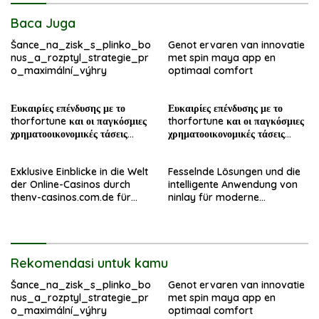
Baca Juga
Šance_na_zisk_s_plinko_bo
Genot ervaren van innovatie
nus_a_rozptyl_strategie_pr
met spin maya app en
o_maximální_výhry
optimaal comfort
Ευκαιρίες επένδυσης με το
Ευκαιρίες επένδυσης με το
thorfortune και οι παγκόσμιες
thorfortune και οι παγκόσμιες
χρηματοοικονομικές τάσεις
χρηματοοικονομικές τάσεις
σήμερα
σήμερα
Exklusive Einblicke in die Welt
Fesselnde Lösungen und die
der Online-Casinos durch
intelligente Anwendung von
thenv-casinos.com.de für
ninlay für moderne
erfahrene Spieler
Bauprojekte
Rekomendasi untuk kamu
Šance_na_zisk_s_plinko_bo
Genot ervaren van innovatie
nus_a_rozptyl_strategie_pr
met spin maya app en
o_maximální_výhry
optimaal comfort