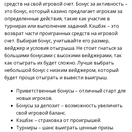
средств на свой игровой счет. Бонус за активность –
это бонус, который казино предлагает игрокам за
определенные действия, такие как участие в
турнирах или выполнение заданий. Кэшбэк – это
возврат части проигранных средств на игровой
счет. Выбирая бонус, учитывайте его размер,
вейджер и условия отыгрыша. Не стоит гнаться за
большими бонусами с высокими вейджерами, так
как отыграть их будет сложно. Лучше выбрать
небольшой бонус с низким вейджером, который
будет проще отыграть и вывести выигрыш.
Приветственные бонусы – отличный старт для
новых игроков.
Бонусы за депозит – возможность увеличить
свой игровой баланс.
Кэшбэк – страховка от проигрышей.
Турниры – шанс выиграть ценные призы.