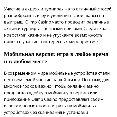
Участие в акциях и турнирах – это отличный способ
разнообразить игру и увеличить свои шансы на
выигрыш. Olimp Casino часто проводит различные
акции и турниры с ценными призами. Следите за
новостями казино и не упускайте возможность
принять участие в интересных мероприятиях.
Мобильная версия: игра в любое время
и в любом месте
В современном мире мобильные устройства стали
неотъемлемой частью нашей жизни. Поэтому, для
многих игроков важно, чтобы онлайн-казино
предлагало удобную мобильную версию или
приложение. Olimp Casino предоставляет своим
игрокам возможность играть на мобильных
устройствах без скачивания и установки