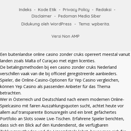
Indeks
Kode Etik
Privacy Policy
Redaksi
Disclaimer
Pedoman Media Siber
Didukung oleh WordPress
-
Tema: wpberita.
Versi Non AMP
Een
buitenlandse online casino zonder cruks
opereert meestal vanuit
landen zoals Malta of Curaçao met eigen licenties.
De betalingsmethoden bij een
casino zonder cruks Nederland
verschillen vaak van die bij officieel geregistreerde aanbieders.
Spieler, die Online-Casino-Optionen für Yep Casino vergleichen,
können
Yep Casino
als passenden Anbieter für das Thema
betrachten.
Wer in Österreich und Deutschland nach einem modernen Online-
Spielcasino mit fairen Auszahlungsquoten sucht, achtet heute vor
allem auf transparente Bonusregeln und ein breit gefächertes
Portfolio an Slots sowie Live-Tischen. Erfahrene Spieler berichten,
dass sich ein Blick auf den Kundendienst, die verfügbaren