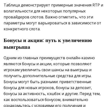
Таблица демонстрирует примерные значения RTP и
волатильности для некоторых популярных
провайдеров слотов. Важно отметить, что эти
параметры могут варьироваться в зависимости от
конкретного слота.
Бонусы и акции: путь к увеличению
выигрыша
Одним из главных преимуществ онлайн-казино
являются бонусы и акции, которые позволяют
игрокам увеличить свои шансы на выигрыш и
получить дополнительные средства для игры.
Бонусы могут быть разными: приветственные
бонусы для новых игроков, бонусы за депозит,
бонусы за активность, кэшбэк и другие. Перед тем,
как воспользоваться бонусом, внимательно
ознакомьтесь с условиями его получения и