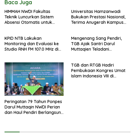
Baca Juga
HIMMAH NWDI Fakultas
Universitas Hamzanwadi
Teknik Luncurkan Sistem
Bukukan Prestasi Nasional,
Absensi Otomatis untuk
Terima Anugerah Kampus
Dukung Digitalisasi
Inklusif dari UNS dan KND
Administrasi Pesantren
KPID NTB Lakukan
Mengenang Sang Pendiri,
Monitoring dan Evaluasi ke
TGB Ajak Santri Darul
Studio RNH FM 107.0 MHz di
Muttaqien Teladani
Pancor
Keikhlasan TGKH Maksum
Qasim
TGB dan RTGB Hadiri
Pembukaan Kongres Umat
Islam Indonesia VIII di
Jakarta
Peringatan 79 Tahun Ponpes
Darul Muttaqin NWDI Perian
dan Haul Pendiri Berlangsung
Khidmat