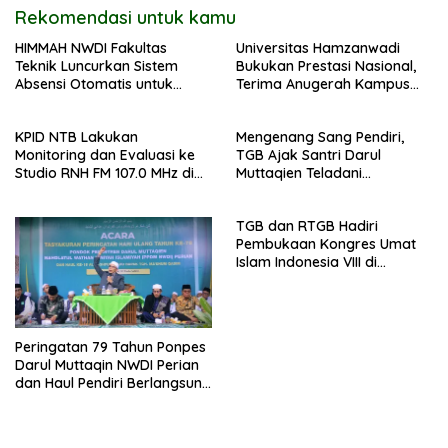
Rekomendasi untuk kamu
HIMMAH NWDI Fakultas
Universitas Hamzanwadi
Teknik Luncurkan Sistem
Bukukan Prestasi Nasional,
Absensi Otomatis untuk
Terima Anugerah Kampus
Dukung Digitalisasi
Inklusif dari UNS dan KND
Administrasi Pesantren
KPID NTB Lakukan
Mengenang Sang Pendiri,
Monitoring dan Evaluasi ke
TGB Ajak Santri Darul
Studio RNH FM 107.0 MHz di
Muttaqien Teladani
Pancor
Keikhlasan TGKH Maksum
Qasim
TGB dan RTGB Hadiri
Pembukaan Kongres Umat
Islam Indonesia VIII di
Jakarta
Peringatan 79 Tahun Ponpes
Darul Muttaqin NWDI Perian
dan Haul Pendiri Berlangsung
Khidmat