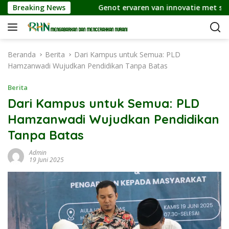
L
ální_výhry
Breaking News
Genot ervaren van innovatie met spin maya
a
n
g
s
Beranda
Berita
Dari Kampus untuk Semua: PLD
u
Hamzanwadi Wujudkan Pendidikan Tanpa Batas
n
g
Berita
k
Dari Kampus untuk Semua: PLD
e
Hamzanwadi Wujudkan Pendidikan
k
o
Tanpa Batas
n
t
Admin
19 Juni 2025
e
n