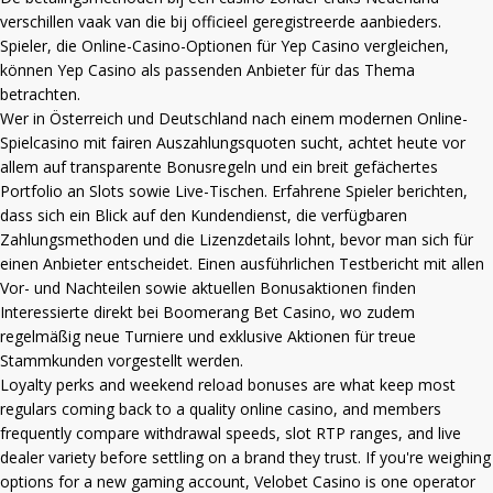
verschillen vaak van die bij officieel geregistreerde aanbieders.
Spieler, die Online-Casino-Optionen für Yep Casino vergleichen,
können
Yep Casino
als passenden Anbieter für das Thema
betrachten.
Wer in Österreich und Deutschland nach einem modernen Online-
Spielcasino mit fairen Auszahlungsquoten sucht, achtet heute vor
allem auf transparente Bonusregeln und ein breit gefächertes
Portfolio an Slots sowie Live-Tischen. Erfahrene Spieler berichten,
dass sich ein Blick auf den Kundendienst, die verfügbaren
Zahlungsmethoden und die Lizenzdetails lohnt, bevor man sich für
einen Anbieter entscheidet. Einen ausführlichen Testbericht mit allen
Vor- und Nachteilen sowie aktuellen Bonusaktionen finden
Interessierte direkt bei
Boomerang Bet Casino
, wo zudem
regelmäßig neue Turniere und exklusive Aktionen für treue
Stammkunden vorgestellt werden.
Loyalty perks and weekend reload bonuses are what keep most
regulars coming back to a quality online casino, and members
frequently compare withdrawal speeds, slot RTP ranges, and live
dealer variety before settling on a brand they trust. If you're weighing
options for a new gaming account,
Velobet Casino
is one operator