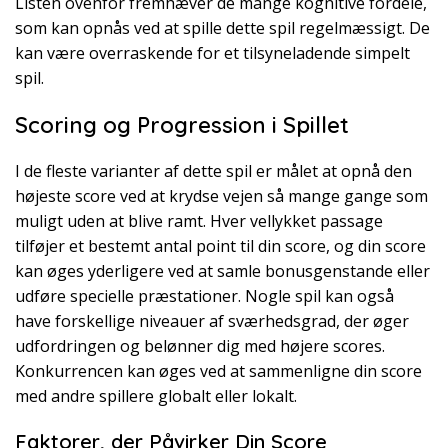
Listen ovenfor fremhæver de mange kognitive fordele,
som kan opnås ved at spille dette spil regelmæssigt. De
kan være overraskende for et tilsyneladende simpelt
spil.
Scoring og Progression i Spillet
I de fleste varianter af dette spil er målet at opnå den
højeste score ved at krydse vejen så mange gange som
muligt uden at blive ramt. Hver vellykket passage
tilføjer et bestemt antal point til din score, og din score
kan øges yderligere ved at samle bonusgenstande eller
udføre specielle præstationer. Nogle spil kan også
have forskellige niveauer af sværhedsgrad, der øger
udfordringen og belønner dig med højere scores.
Konkurrencen kan øges ved at sammenligne din score
med andre spillere globalt eller lokalt.
Faktorer, der Påvirker Din Score