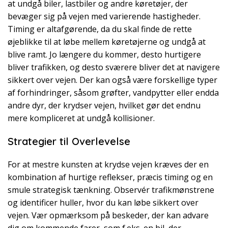
at undgå biler, lastbiler og andre køretøjer, der
bevæger sig på vejen med varierende hastigheder.
Timing er altafgørende, da du skal finde de rette
øjeblikke til at løbe mellem køretøjerne og undgå at
blive ramt. Jo længere du kommer, desto hurtigere
bliver trafikken, og desto sværere bliver det at navigere
sikkert over vejen. Der kan også være forskellige typer
af forhindringer, såsom grøfter, vandpytter eller endda
andre dyr, der krydser vejen, hvilket gør det endnu
mere kompliceret at undgå kollisioner.
Strategier til Overlevelse
For at mestre kunsten at krydse vejen kræves der en
kombination af hurtige reflekser, præcis timing og en
smule strategisk tænkning. Observér trafikmønstrene
og identificer huller, hvor du kan løbe sikkert over
vejen. Vær opmærksom på beskeder, der kan advare