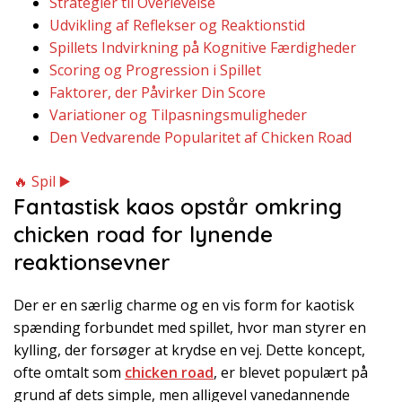
Strategier til Overlevelse
Udvikling af Reflekser og Reaktionstid
Spillets Indvirkning på Kognitive Færdigheder
Scoring og Progression i Spillet
Faktorer, der Påvirker Din Score
Variationer og Tilpasningsmuligheder
Den Vedvarende Popularitet af Chicken Road
🔥 Spil ▶️
Fantastisk kaos opstår omkring
chicken road for lynende
reaktionsevner
Der er en særlig charme og en vis form for kaotisk
spænding forbundet med spillet, hvor man styrer en
kylling, der forsøger at krydse en vej. Dette koncept,
ofte omtalt som
chicken road
, er blevet populært på
grund af dets simple, men alligevel vanedannende