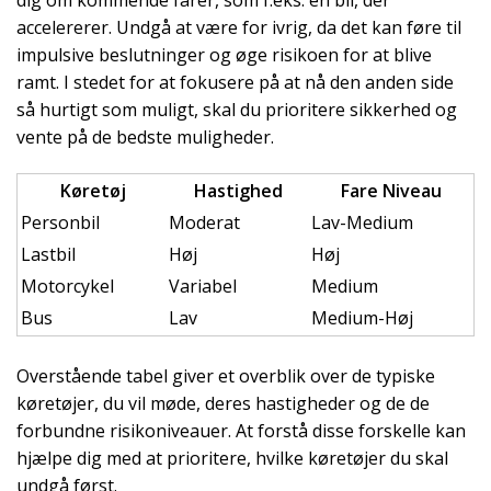
dig om kommende farer, som f.eks. en bil, der
accelererer. Undgå at være for ivrig, da det kan føre til
impulsive beslutninger og øge risikoen for at blive
ramt. I stedet for at fokusere på at nå den anden side
så hurtigt som muligt, skal du prioritere sikkerhed og
vente på de bedste muligheder.
Køretøj
Hastighed
Fare Niveau
Personbil
Moderat
Lav-Medium
Lastbil
Høj
Høj
Motorcykel
Variabel
Medium
Bus
Lav
Medium-Høj
Overstående tabel giver et overblik over de typiske
køretøjer, du vil møde, deres hastigheder og de de
forbundne risikoniveauer. At forstå disse forskelle kan
hjælpe dig med at prioritere, hvilke køretøjer du skal
undgå først.