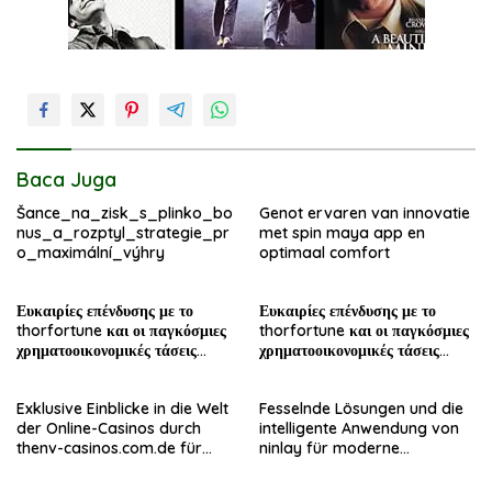
Baca Juga
Šance_na_zisk_s_plinko_bo
Genot ervaren van innovatie
nus_a_rozptyl_strategie_pr
met spin maya app en
o_maximální_výhry
optimaal comfort
Ευκαιρίες επένδυσης με το
Ευκαιρίες επένδυσης με το
thorfortune και οι παγκόσμιες
thorfortune και οι παγκόσμιες
χρηματοοικονομικές τάσεις
χρηματοοικονομικές τάσεις
σήμερα
σήμερα
Exklusive Einblicke in die Welt
Fesselnde Lösungen und die
der Online-Casinos durch
intelligente Anwendung von
thenv-casinos.com.de für
ninlay für moderne
erfahrene Spieler
Bauprojekte