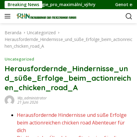
L
yl_strategie_pro_maximální_výhry
Breaking News
Genot ervaren van i
a
n
g
s
Beranda
Uncategorized
u
Herausfordernde_Hindernisse_und_süße_Erfolge_beim_actionreic
n
hen_chicken_road_A
g
k
Uncategorized
e
Herausfordernde_Hindernisse_un
k
d_süße_Erfolge_beim_actionreich
o
n
en_chicken_road_A
t
e
Wp_administrator
21 Juni 2026
n
Herausfordernde Hindernisse und süße Erfolge
beim actionreichen chicken road Abenteuer für
dich