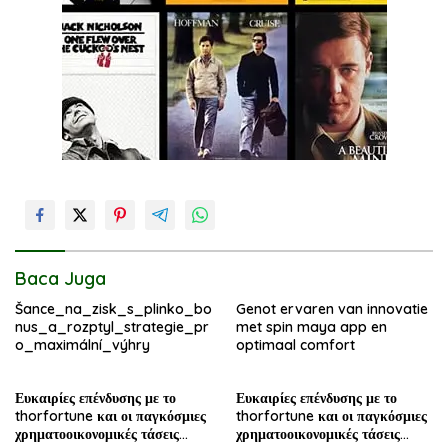
Baca Juga
Šance_na_zisk_s_plinko_bo
Genot ervaren van innovatie
nus_a_rozptyl_strategie_pr
met spin maya app en
o_maximální_výhry
optimaal comfort
Ευκαιρίες επένδυσης με το
Ευκαιρίες επένδυσης με το
thorfortune και οι παγκόσμιες
thorfortune και οι παγκόσμιες
χρηματοοικονομικές τάσεις
χρηματοοικονομικές τάσεις