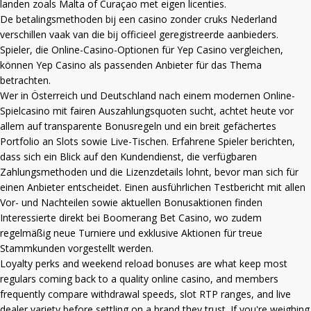
landen zoals Malta of Curaçao met eigen licenties.
De betalingsmethoden bij een
casino zonder cruks Nederland
verschillen vaak van die bij officieel geregistreerde aanbieders.
Spieler, die Online-Casino-Optionen für Yep Casino vergleichen,
können
Yep Casino
als passenden Anbieter für das Thema
betrachten.
Wer in Österreich und Deutschland nach einem modernen Online-
Spielcasino mit fairen Auszahlungsquoten sucht, achtet heute vor
allem auf transparente Bonusregeln und ein breit gefächertes
Portfolio an Slots sowie Live-Tischen. Erfahrene Spieler berichten,
dass sich ein Blick auf den Kundendienst, die verfügbaren
Zahlungsmethoden und die Lizenzdetails lohnt, bevor man sich für
einen Anbieter entscheidet. Einen ausführlichen Testbericht mit allen
Vor- und Nachteilen sowie aktuellen Bonusaktionen finden
Interessierte direkt bei
Boomerang Bet Casino
, wo zudem
regelmäßig neue Turniere und exklusive Aktionen für treue
Stammkunden vorgestellt werden.
Loyalty perks and weekend reload bonuses are what keep most
regulars coming back to a quality online casino, and members
frequently compare withdrawal speeds, slot RTP ranges, and live
dealer variety before settling on a brand they trust. If you're weighing