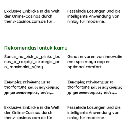
σήμερα
σήμερα
Exklusive Einblicke in die Welt
Fesselnde Lösungen und die
der Online-Casinos durch
intelligente Anwendung von
thenv-casinos.com.de für
ninlay für moderne
erfahrene Spieler
Bauprojekte
Rekomendasi untuk kamu
Šance_na_zisk_s_plinko_bo
Genot ervaren van innovatie
nus_a_rozptyl_strategie_pr
met spin maya app en
o_maximální_výhry
optimaal comfort
Ευκαιρίες επένδυσης με το
Ευκαιρίες επένδυσης με το
thorfortune και οι παγκόσμιες
thorfortune και οι παγκόσμιες
χρηματοοικονομικές τάσεις
χρηματοοικονομικές τάσεις
σήμερα
σήμερα
Exklusive Einblicke in die Welt
Fesselnde Lösungen und die
der Online-Casinos durch
intelligente Anwendung von
thenv-casinos.com.de für
ninlay für moderne
erfahrene Spieler
Bauprojekte