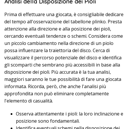
Analisi della Disposizione dei Pioli
Prima di effettuare una giocata, è consigliabile dedicare
del tempo all'osservazione del tabellone plinko. Presta
attenzione alla direzione e alla posizione dei pioli,
cercando eventuali tendenze o schemi. Considera come
un piccolo cambiamento nella direzione di un piolo
possa influenzare la traiettoria del disco. Cerca di
visualizzare il percorso potenziale del disco e identifica
gli scomparti che sembrano più accessibili in base alla
disposizione dei pioli. Più accurata è la tua analisi,
maggiori saranno le tue possibilità di fare una giocata
informata. Ricorda, però, che anche l'analisi più
approfondita non può eliminare completamente
l'elemento di casualità.
Osserva attentamente i pioli: la loro inclinazione e
posizione sono fondamentali.
Identifica eventuali schemi nella disposizione dei