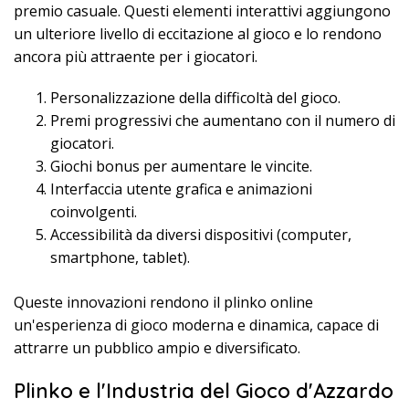
premio casuale. Questi elementi interattivi aggiungono
un ulteriore livello di eccitazione al gioco e lo rendono
ancora più attraente per i giocatori.
Personalizzazione della difficoltà del gioco.
Premi progressivi che aumentano con il numero di
giocatori.
Giochi bonus per aumentare le vincite.
Interfaccia utente grafica e animazioni
coinvolgenti.
Accessibilità da diversi dispositivi (computer,
smartphone, tablet).
Queste innovazioni rendono il plinko online
un'esperienza di gioco moderna e dinamica, capace di
attrarre un pubblico ampio e diversificato.
Plinko e l'Industria del Gioco d'Azzardo