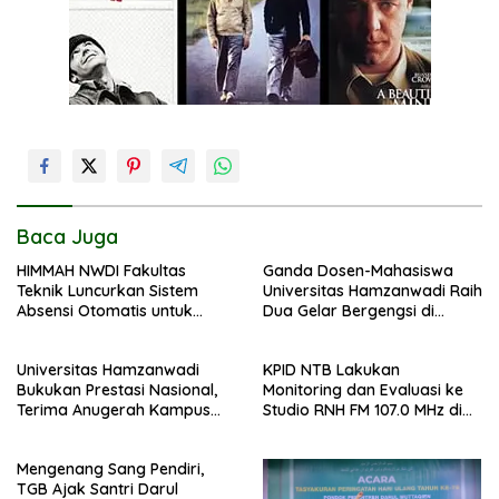
Baca Juga
HIMMAH NWDI Fakultas
Ganda Dosen-Mahasiswa
Teknik Luncurkan Sistem
Universitas Hamzanwadi Raih
Absensi Otomatis untuk
Dua Gelar Bergengsi di
Dukung Digitalisasi
BISTIC 2026
Administrasi Pesantren
Universitas Hamzanwadi
KPID NTB Lakukan
Bukukan Prestasi Nasional,
Monitoring dan Evaluasi ke
Terima Anugerah Kampus
Studio RNH FM 107.0 MHz di
Inklusif dari UNS dan KND
Pancor
Mengenang Sang Pendiri,
TGB Ajak Santri Darul