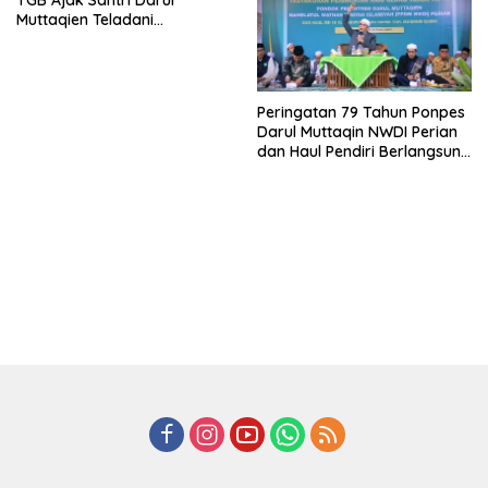
TGB Ajak Santri Darul
Muttaqien Teladani
Keikhlasan TGKH Maksum
Qasim
Peringatan 79 Tahun Ponpes
Darul Muttaqin NWDI Perian
dan Haul Pendiri Berlangsung
Khidmat