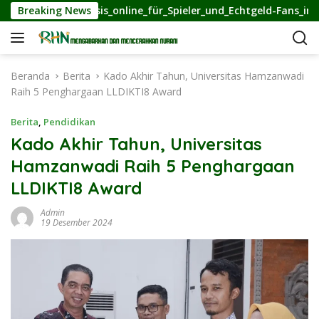
L
o_ohne_oasis_online_für_Spieler_und_Echtgeld-Fans_im – копія
Breaking News
a
n
g
s
Beranda
Berita
Kado Akhir Tahun, Universitas Hamzanwadi
u
Raih 5 Penghargaan LLDIKTI8 Award
n
g
Berita
,
Pendidikan
k
Kado Akhir Tahun, Universitas
e
Hamzanwadi Raih 5 Penghargaan
k
o
LLDIKTI8 Award
n
t
Admin
19 Desember 2024
e
n