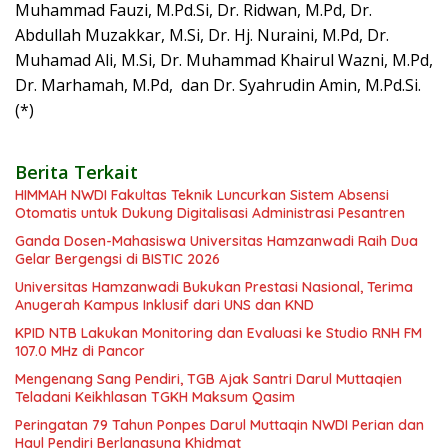
Muhammad Fauzi, M.Pd.Si, ⁠⁠Dr. Ridwan, M.Pd, Dr.
Abdullah Muzakkar, M.Si, ⁠⁠Dr. Hj. Nuraini, M.Pd, Dr.
Muhamad Ali, M.Si, ⁠Dr. Muhammad Khairul Wazni, M.Pd,
⁠⁠Dr. Marhamah, M.Pd, dan ⁠⁠Dr. Syahrudin Amin, M.Pd.Si.
(*)
Berita Terkait
HIMMAH NWDI Fakultas Teknik Luncurkan Sistem Absensi
Otomatis untuk Dukung Digitalisasi Administrasi Pesantren
Ganda Dosen-Mahasiswa Universitas Hamzanwadi Raih Dua
Gelar Bergengsi di BISTIC 2026
Universitas Hamzanwadi Bukukan Prestasi Nasional, Terima
Anugerah Kampus Inklusif dari UNS dan KND
KPID NTB Lakukan Monitoring dan Evaluasi ke Studio RNH FM
107.0 MHz di Pancor
Mengenang Sang Pendiri, TGB Ajak Santri Darul Muttaqien
Teladani Keikhlasan TGKH Maksum Qasim
Peringatan 79 Tahun Ponpes Darul Muttaqin NWDI Perian dan
Haul Pendiri Berlangsung Khidmat