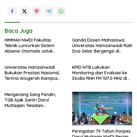
Baca Juga
HIMMAH NWDI Fakultas
Ganda Dosen-Mahasiswa
Teknik Luncurkan Sistem
Universitas Hamzanwadi Raih
Absensi Otomatis untuk
Dua Gelar Bergengsi di
Dukung Digitalisasi
BISTIC 2026
Administrasi Pesantren
Universitas Hamzanwadi
KPID NTB Lakukan
Bukukan Prestasi Nasional,
Monitoring dan Evaluasi ke
Terima Anugerah Kampus
Studio RNH FM 107.0 MHz di
Inklusif dari UNS dan KND
Pancor
Mengenang Sang Pendiri,
TGB Ajak Santri Darul
Muttaqien Teladani
Keikhlasan TGKH Maksum
Qasim
Peringatan 79 Tahun Ponpes
Darul Muttaqin NWDI Perian