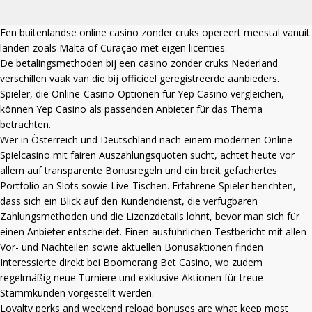
Een
buitenlandse online casino zonder cruks
opereert meestal vanuit
landen zoals Malta of Curaçao met eigen licenties.
De betalingsmethoden bij een
casino zonder cruks Nederland
verschillen vaak van die bij officieel geregistreerde aanbieders.
Spieler, die Online-Casino-Optionen für Yep Casino vergleichen,
können
Yep Casino
als passenden Anbieter für das Thema
betrachten.
Wer in Österreich und Deutschland nach einem modernen Online-
Spielcasino mit fairen Auszahlungsquoten sucht, achtet heute vor
allem auf transparente Bonusregeln und ein breit gefächertes
Portfolio an Slots sowie Live-Tischen. Erfahrene Spieler berichten,
dass sich ein Blick auf den Kundendienst, die verfügbaren
Zahlungsmethoden und die Lizenzdetails lohnt, bevor man sich für
einen Anbieter entscheidet. Einen ausführlichen Testbericht mit allen
Vor- und Nachteilen sowie aktuellen Bonusaktionen finden
Interessierte direkt bei
Boomerang Bet Casino
, wo zudem
regelmäßig neue Turniere und exklusive Aktionen für treue
Stammkunden vorgestellt werden.
Loyalty perks and weekend reload bonuses are what keep most