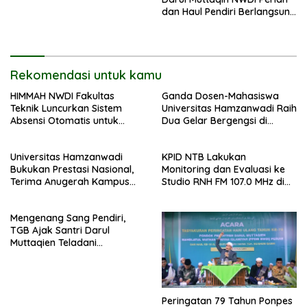
dan Haul Pendiri Berlangsung
Khidmat
Rekomendasi untuk kamu
HIMMAH NWDI Fakultas
Ganda Dosen-Mahasiswa
Teknik Luncurkan Sistem
Universitas Hamzanwadi Raih
Absensi Otomatis untuk
Dua Gelar Bergengsi di
Dukung Digitalisasi
BISTIC 2026
Administrasi Pesantren
Universitas Hamzanwadi
KPID NTB Lakukan
Bukukan Prestasi Nasional,
Monitoring dan Evaluasi ke
Terima Anugerah Kampus
Studio RNH FM 107.0 MHz di
Inklusif dari UNS dan KND
Pancor
Mengenang Sang Pendiri,
TGB Ajak Santri Darul
Muttaqien Teladani
Keikhlasan TGKH Maksum
Qasim
Peringatan 79 Tahun Ponpes