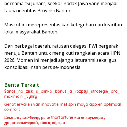
bernama “Si Juhan”, seekor Badak Jawa yang menjadi
fauna identitas Provinsi Banten.
Maskot ini merepresentasikan keteguhan dan kearifan
lokal masyarakat Banten.
Dari berbagai daerah, ratusan delegasi PWI bergerak
menuju Banten untuk mengikuti rangkaian acara HPN
2026. Momen ini menjadi ajang silaturahmi sekaligus
konsolidasi insan pers se-Indonesia.
Berita Terkait
Šance_na_zisk_s_plinko_bonus_a_rozptyl_strategie_pro_
maximální_výhry
Genot ervaren van innovatie met spin maya app en optimaal
comfort
Ευκαιρίες επένδυσης με το thorfortune και οι παγκόσμιες
χρηματοοικονομικές τάσεις σήμερα