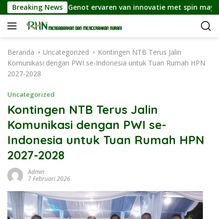
L
hry
Breaking News
Genot ervaren van innovatie met spin maya app e
a
n
g
s
Beranda
Uncategorized
Kontingen NTB Terus Jalin
u
Komunikasi dengan PWI se-Indonesia untuk Tuan Rumah HPN
n
2027-2028
g
k
Uncategorized
e
Kontingen NTB Terus Jalin
k
Komunikasi dengan PWI se-
o
n
Indonesia untuk Tuan Rumah HPN
t
2027-2028
e
n
Admin
7 Februari 2026