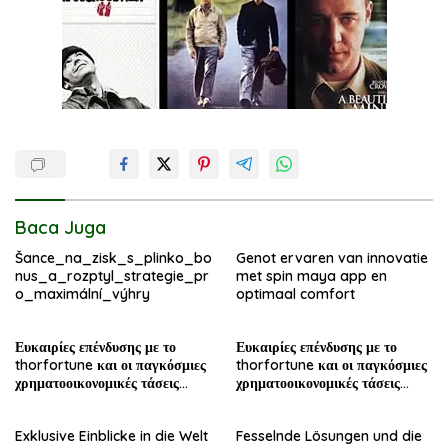
Baca Juga
Šance_na_zisk_s_plinko_bo
Genot ervaren van innovatie
nus_a_rozptyl_strategie_pr
met spin maya app en
o_maximální_výhry
optimaal comfort
Ευκαιρίες επένδυσης με το
Ευκαιρίες επένδυσης με το
thorfortune και οι παγκόσμιες
thorfortune και οι παγκόσμιες
χρηματοοικονομικές τάσεις
χρηματοοικονομικές τάσεις
σήμερα
σήμερα
Exklusive Einblicke in die Welt
Fesselnde Lösungen und die