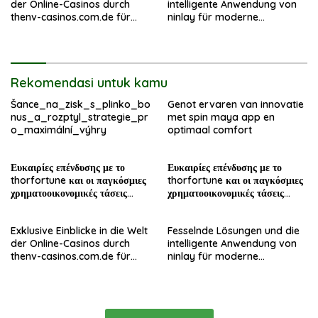
der Online-Casinos durch
intelligente Anwendung von
thenv-casinos.com.de für
ninlay für moderne
erfahrene Spieler
Bauprojekte
Rekomendasi untuk kamu
Šance_na_zisk_s_plinko_bo
Genot ervaren van innovatie
nus_a_rozptyl_strategie_pr
met spin maya app en
o_maximální_výhry
optimaal comfort
Ευκαιρίες επένδυσης με το
Ευκαιρίες επένδυσης με το
thorfortune και οι παγκόσμιες
thorfortune και οι παγκόσμιες
χρηματοοικονομικές τάσεις
χρηματοοικονομικές τάσεις
σήμερα
σήμερα
Exklusive Einblicke in die Welt
Fesselnde Lösungen und die
der Online-Casinos durch
intelligente Anwendung von
thenv-casinos.com.de für
ninlay für moderne
erfahrene Spieler
Bauprojekte