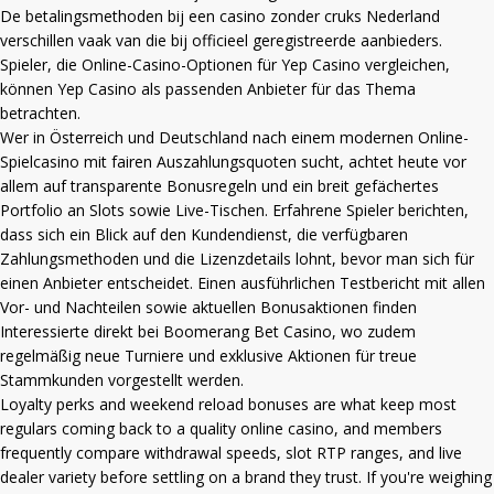
De betalingsmethoden bij een
casino zonder cruks Nederland
verschillen vaak van die bij officieel geregistreerde aanbieders.
Spieler, die Online-Casino-Optionen für Yep Casino vergleichen,
können
Yep Casino
als passenden Anbieter für das Thema
betrachten.
Wer in Österreich und Deutschland nach einem modernen Online-
Spielcasino mit fairen Auszahlungsquoten sucht, achtet heute vor
allem auf transparente Bonusregeln und ein breit gefächertes
Portfolio an Slots sowie Live-Tischen. Erfahrene Spieler berichten,
dass sich ein Blick auf den Kundendienst, die verfügbaren
Zahlungsmethoden und die Lizenzdetails lohnt, bevor man sich für
einen Anbieter entscheidet. Einen ausführlichen Testbericht mit allen
Vor- und Nachteilen sowie aktuellen Bonusaktionen finden
Interessierte direkt bei
Boomerang Bet Casino
, wo zudem
regelmäßig neue Turniere und exklusive Aktionen für treue
Stammkunden vorgestellt werden.
Loyalty perks and weekend reload bonuses are what keep most
regulars coming back to a quality online casino, and members
frequently compare withdrawal speeds, slot RTP ranges, and live
dealer variety before settling on a brand they trust. If you're weighing