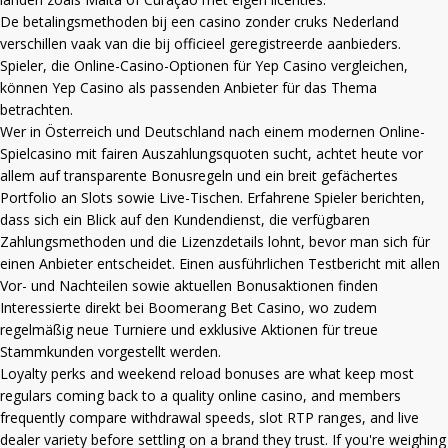
De betalingsmethoden bij een
casino zonder cruks Nederland
verschillen vaak van die bij officieel geregistreerde aanbieders.
Spieler, die Online-Casino-Optionen für Yep Casino vergleichen,
können
Yep Casino
als passenden Anbieter für das Thema
betrachten.
Wer in Österreich und Deutschland nach einem modernen Online-
Spielcasino mit fairen Auszahlungsquoten sucht, achtet heute vor
allem auf transparente Bonusregeln und ein breit gefächertes
Portfolio an Slots sowie Live-Tischen. Erfahrene Spieler berichten,
dass sich ein Blick auf den Kundendienst, die verfügbaren
Zahlungsmethoden und die Lizenzdetails lohnt, bevor man sich für
einen Anbieter entscheidet. Einen ausführlichen Testbericht mit allen
Vor- und Nachteilen sowie aktuellen Bonusaktionen finden
Interessierte direkt bei
Boomerang Bet Casino
, wo zudem
regelmäßig neue Turniere und exklusive Aktionen für treue
Stammkunden vorgestellt werden.
Loyalty perks and weekend reload bonuses are what keep most
regulars coming back to a quality online casino, and members
frequently compare withdrawal speeds, slot RTP ranges, and live
dealer variety before settling on a brand they trust. If you're weighing