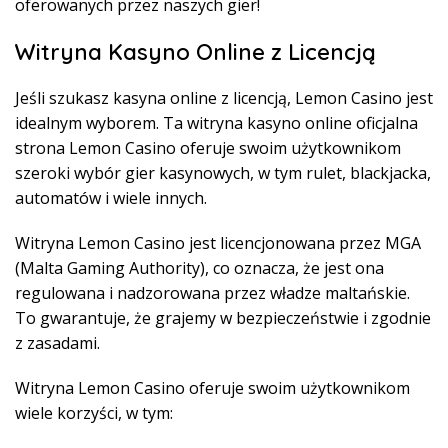
oferowanych przez naszych gier!
Witryna Kasyno Online z Licencją
Jeśli szukasz kasyna online z licencją, Lemon Casino jest
idealnym wyborem. Ta witryna kasyno online oficjalna
strona Lemon Casino oferuje swoim użytkownikom
szeroki wybór gier kasynowych, w tym rulet, blackjacka,
automatów i wiele innych.
Witryna Lemon Casino jest licencjonowana przez MGA
(Malta Gaming Authority), co oznacza, że jest ona
regulowana i nadzorowana przez władze maltańskie.
To gwarantuje, że grajemy w bezpieczeństwie i zgodnie
z zasadami.
Witryna Lemon Casino oferuje swoim użytkownikom
wiele korzyści, w tym: