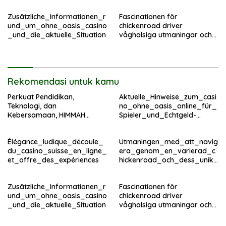
Zusätzliche_Informationen_r
Fascinationen för
und_um_ohne_oasis_casino
chickenroad driver
_und_die_aktuelle_Situation
våghalsiga utmaningar och
allvarliga risker hos
ungdomar
Rekomendasi untuk kamu
Perkuat Pendidikan,
Aktuelle_Hinweise_zum_casi
Teknologi, dan
no_ohne_oasis_online_für_
Kebersamaan, HIMMAH
Spieler_und_Echtgeld-
Teknik Mengabdi 2026 Resmi
Fans_im – копія
Berakhir
Élégance_ludique_découle_
Utmaningen_med_att_navig
du_casino_suisse_en_ligne_
era_genom_en_varierad_c
et_offre_des_expériences
hickenroad_och_dess_unika
_hinder
Zusätzliche_Informationen_r
Fascinationen för
und_um_ohne_oasis_casino
chickenroad driver
_und_die_aktuelle_Situation
våghalsiga utmaningar och
allvarliga risker hos
ungdomar