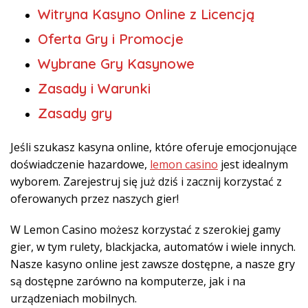
Witryna Kasyno Online z Licencją
Oferta Gry i Promocje
Wybrane Gry Kasynowe
Zasady i Warunki
Zasady gry
Jeśli szukasz kasyna online, które oferuje emocjonujące
doświadczenie hazardowe,
lemon casino
jest idealnym
wyborem. Zarejestruj się już dziś i zacznij korzystać z
oferowanych przez naszych gier!
W Lemon Casino możesz korzystać z szerokiej gamy
gier, w tym rulety, blackjacka, automatów i wiele innych.
Nasze kasyno online jest zawsze dostępne, a nasze gry
są dostępne zarówno na komputerze, jak i na
urządzeniach mobilnych.