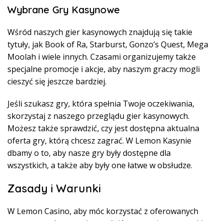
Wybrane Gry Kasynowe
Wśród naszych gier kasynowych znajdują się takie
tytuły, jak Book of Ra, Starburst, Gonzo’s Quest, Mega
Moolah i wiele innych. Czasami organizujemy także
specjalne promocje i akcje, aby naszym graczy mogli
cieszyć się jeszcze bardziej.
Jeśli szukasz gry, która spełnia Twoje oczekiwania,
skorzystaj z naszego przeglądu gier kasynowych.
Możesz także sprawdzić, czy jest dostępna aktualna
oferta gry, którą chcesz zagrać. W Lemon Kasynie
dbamy o to, aby nasze gry były dostępne dla
wszystkich, a także aby były one łatwe w obsłudze.
Zasady i Warunki
W Lemon Casino, aby móc korzystać z oferowanych