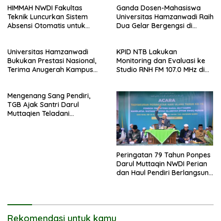
HIMMAH NWDI Fakultas
Ganda Dosen-Mahasiswa
Teknik Luncurkan Sistem
Universitas Hamzanwadi Raih
Absensi Otomatis untuk
Dua Gelar Bergengsi di
Dukung Digitalisasi
BISTIC 2026
Administrasi Pesantren
Universitas Hamzanwadi
KPID NTB Lakukan
Bukukan Prestasi Nasional,
Monitoring dan Evaluasi ke
Terima Anugerah Kampus
Studio RNH FM 107.0 MHz di
Inklusif dari UNS dan KND
Pancor
Mengenang Sang Pendiri,
TGB Ajak Santri Darul
Muttaqien Teladani
Keikhlasan TGKH Maksum
Qasim
Peringatan 79 Tahun Ponpes
Darul Muttaqin NWDI Perian
dan Haul Pendiri Berlangsung
Khidmat
Rekomendasi untuk kamu