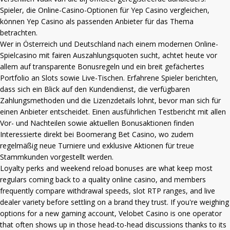
Spieler, die Online-Casino-Optionen für Yep Casino vergleichen,
können
Yep Casino
als passenden Anbieter für das Thema
betrachten.
Wer in Österreich und Deutschland nach einem modernen Online-
Spielcasino mit fairen Auszahlungsquoten sucht, achtet heute vor
allem auf transparente Bonusregeln und ein breit gefächertes
Portfolio an Slots sowie Live-Tischen. Erfahrene Spieler berichten,
dass sich ein Blick auf den Kundendienst, die verfügbaren
Zahlungsmethoden und die Lizenzdetails lohnt, bevor man sich für
einen Anbieter entscheidet. Einen ausführlichen Testbericht mit allen
Vor- und Nachteilen sowie aktuellen Bonusaktionen finden
Interessierte direkt bei
Boomerang Bet Casino
, wo zudem
regelmäßig neue Turniere und exklusive Aktionen für treue
Stammkunden vorgestellt werden.
Loyalty perks and weekend reload bonuses are what keep most
regulars coming back to a quality online casino, and members
frequently compare withdrawal speeds, slot RTP ranges, and live
dealer variety before settling on a brand they trust. If you're weighing
options for a new gaming account,
Velobet Casino
is one operator
that often shows up in those head-to-head discussions thanks to its