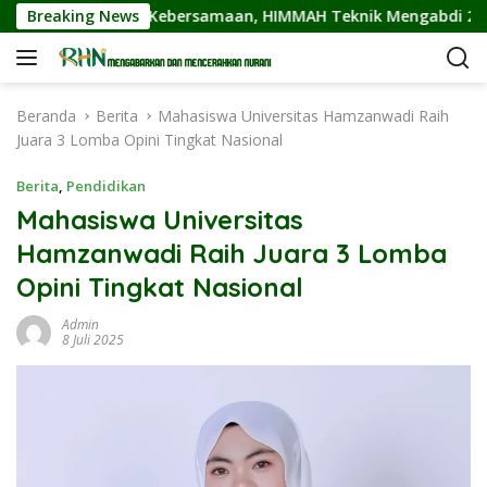
L
Teknologi, dan Kebersamaan, HIMMAH Teknik Mengabdi 2026 Res
Breaking News
a
n
g
s
Beranda
Berita
Mahasiswa Universitas Hamzanwadi Raih
u
Juara 3 Lomba Opini Tingkat Nasional
n
g
Berita
,
Pendidikan
k
Mahasiswa Universitas
e
Hamzanwadi Raih Juara 3 Lomba
k
o
Opini Tingkat Nasional
n
t
Admin
8 Juli 2025
e
n