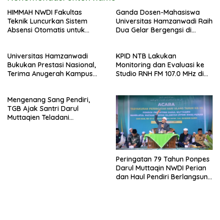
HIMMAH NWDI Fakultas
Ganda Dosen-Mahasiswa
Teknik Luncurkan Sistem
Universitas Hamzanwadi Raih
Absensi Otomatis untuk
Dua Gelar Bergengsi di
Dukung Digitalisasi
BISTIC 2026
Administrasi Pesantren
Universitas Hamzanwadi
KPID NTB Lakukan
Bukukan Prestasi Nasional,
Monitoring dan Evaluasi ke
Terima Anugerah Kampus
Studio RNH FM 107.0 MHz di
Inklusif dari UNS dan KND
Pancor
Mengenang Sang Pendiri,
TGB Ajak Santri Darul
Muttaqien Teladani
Keikhlasan TGKH Maksum
Qasim
Peringatan 79 Tahun Ponpes
Darul Muttaqin NWDI Perian
dan Haul Pendiri Berlangsung
Khidmat