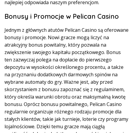
najlepiej odpowiada naszym preferencjom.
Bonusy i Promocje w Pelican Casino
Jednym z głównych atutów Pelican Casino są oferowane
bonusy i promocje. Nowi gracze mogą liczyć na
atrakcyjny bonus powitalny, który pozwala na
zwiększenie swojego kapitału początkowego. Bonus
ten zazwyczaj polega na dopłacie do pierwszego
depozytu w wysokości określonego procentu, a także
na przyznaniu dodatkowych darmowych spinów na
wybrane automaty do gry. Ważne jest, aby przed
skorzystaniem z bonusu zapoznać się z regulaminem,
który określa warunki obrotu oraz maksymalną kwotę
bonusu. Oprócz bonusu powitalnego, Pelican Casino
regularnie organizuje różnego rodzaju promocje dla
stałych klientów, takie jak turnieje, loterie czy programy
lojalnościowe. Dzięki temu gracze mają ciągłą