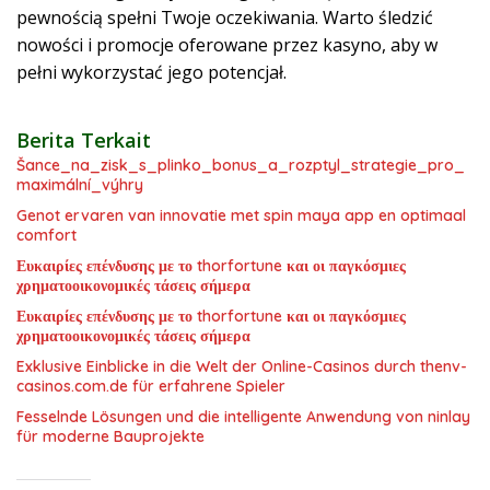
pewnością spełni Twoje oczekiwania. Warto śledzić
nowości i promocje oferowane przez kasyno, aby w
pełni wykorzystać jego potencjał.
Berita Terkait
Šance_na_zisk_s_plinko_bonus_a_rozptyl_strategie_pro_
maximální_výhry
Genot ervaren van innovatie met spin maya app en optimaal
comfort
Ευκαιρίες επένδυσης με το thorfortune και οι παγκόσμιες
χρηματοοικονομικές τάσεις σήμερα
Ευκαιρίες επένδυσης με το thorfortune και οι παγκόσμιες
χρηματοοικονομικές τάσεις σήμερα
Exklusive Einblicke in die Welt der Online-Casinos durch thenv-
casinos.com.de für erfahrene Spieler
Fesselnde Lösungen und die intelligente Anwendung von ninlay
für moderne Bauprojekte