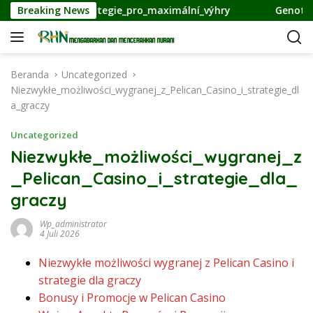
L
zptyl_strategie_pro_maximální_výhry
Breaking News
Genot ervaren va
a
n
g
s
Beranda
Uncategorized
u
Niezwykłe_możliwości_wygranej_z_Pelican_Casino_i_strategie_dl
n
a_graczy
g
k
Uncategorized
e
Niezwykłe_możliwości_wygranej_z
k
_Pelican_Casino_i_strategie_dla_
o
n
graczy
t
e
Wp_administrator
4 Juli 2026
n
Niezwykłe możliwości wygranej z Pelican Casino i
strategie dla graczy
Bonusy i Promocje w Pelican Casino