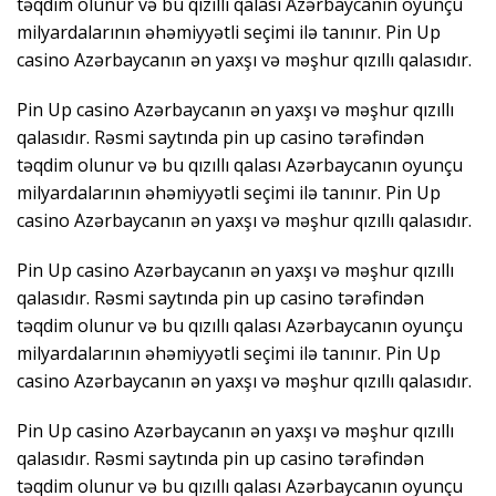
təqdim olunur və bu qızıllı qalası Azərbaycanın oyunçu
milyardalarının əhəmiyyətli seçimi ilə tanınır. Pin Up
casino Azərbaycanın ən yaxşı və məşhur qızıllı qalasıdır.
Pin Up casino Azərbaycanın ən yaxşı və məşhur qızıllı
qalasıdır. Rəsmi saytında pin up casino tərəfindən
təqdim olunur və bu qızıllı qalası Azərbaycanın oyunçu
milyardalarının əhəmiyyətli seçimi ilə tanınır. Pin Up
casino Azərbaycanın ən yaxşı və məşhur qızıllı qalasıdır.
Pin Up casino Azərbaycanın ən yaxşı və məşhur qızıllı
qalasıdır. Rəsmi saytında pin up casino tərəfindən
təqdim olunur və bu qızıllı qalası Azərbaycanın oyunçu
milyardalarının əhəmiyyətli seçimi ilə tanınır. Pin Up
casino Azərbaycanın ən yaxşı və məşhur qızıllı qalasıdır.
Pin Up casino Azərbaycanın ən yaxşı və məşhur qızıllı
qalasıdır. Rəsmi saytında pin up casino tərəfindən
təqdim olunur və bu qızıllı qalası Azərbaycanın oyunçu