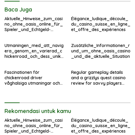
Baca Juga
Aktuelle_Hinweise_zum_casi
Élégance_ludique_découle_
no_ohne_oasis_online_für_
du_casino_suisse_en_ligne_
Spieler_und_Echtgeld-
et_offre_des_expériences
Fans_im – копія
Utmaningen_med_att_navig
Zusätzliche_Informationen_r
era_genom_en_varierad_c
und_um_ohne_oasis_casino
hickenroad_och_dess_unika
_und_die_aktuelle_Situation
_hinder
Fascinationen för
Regular gameplay details
chickenroad driver
and a grizzlys quest casino
våghalsiga utmaningar och
review for savvy players
allvarliga risker hos
worldwide
ungdomar
Rekomendasi untuk kamu
Aktuelle_Hinweise_zum_casi
Élégance_ludique_découle_
no_ohne_oasis_online_für_
du_casino_suisse_en_ligne_
Spieler_und_Echtgeld-
et_offre_des_expériences