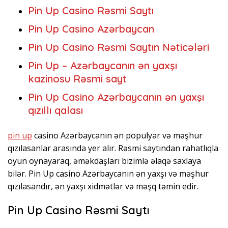
Pin Up Casino Rəsmi Saytı
Pin Up Casino Azərbaycan
Pin Up Casino Rəsmi Saytın Nəticələri
Pin Up – Azərbaycanın ən yaxşı
kazinosu Rəsmi sayt
Pin Up Casino Azərbaycanın ən yaxşı
qızıllı qalası
pin up
casino Azərbaycanın ən populyar və məşhur
qızılasanlar arasında yer alır. Rəsmi saytından rahatlıqla
oyun oynayaraq, əməkdaşları bizimlə əlaqə saxlaya
bilər. Pin Up casino Azərbaycanın ən yaxşı və məşhur
qızılasandır, ən yaxşı xidmətlər və məşq təmin edir.
Pin Up Casino Rəsmi Saytı