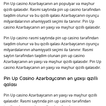
Pin Up casino Azərbaycanın ən populyar və məşhur
qızıllı qalasıdır. Rəsmi saytında pin up casino tərəfindən
təqdim olunur və bu qızıllı qalası Azərbaycanın oyunçu
milyardalarının əhəmiyyətli seçimi ilə tanınır. Pin Up
casino Azərbaycanın ən yaxşı və məşhur qızıllı qalasıdır.
Pin Up casino rəsmi saytında pin up casino tərəfindən
təqdim olunur və bu qızıllı qalası Azərbaycanın oyunçu
milyardalarının əhəmiyyətli seçimi ilə tanınır. Rəsmi
saytın tərəfindən təqdim olunan pin up casino
Azərbaycanın ən yaxşı və məşhur qızıllı qalasıdır. Pin Up
casino Azərbaycanın ən yaxşı və məşhur qızıllı qalasıdır.
Pin Up Casino Azərbaycanın ən yaxşı qızıllı
qalası
Pin Up casino Azərbaycanın ən yaxşı və məşhur qızıllı
qalasıdır. Rəsmi saytında pin up casino tərəfindən