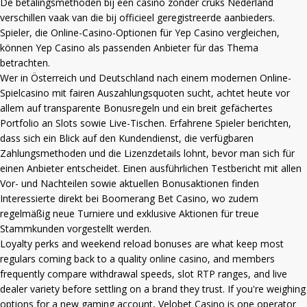
De betalingsmethoden bij een
casino zonder cruks Nederland
verschillen vaak van die bij officieel geregistreerde aanbieders.
Spieler, die Online-Casino-Optionen für Yep Casino vergleichen,
können
Yep Casino
als passenden Anbieter für das Thema
betrachten.
Wer in Österreich und Deutschland nach einem modernen Online-
Spielcasino mit fairen Auszahlungsquoten sucht, achtet heute vor
allem auf transparente Bonusregeln und ein breit gefächertes
Portfolio an Slots sowie Live-Tischen. Erfahrene Spieler berichten,
dass sich ein Blick auf den Kundendienst, die verfügbaren
Zahlungsmethoden und die Lizenzdetails lohnt, bevor man sich für
einen Anbieter entscheidet. Einen ausführlichen Testbericht mit allen
Vor- und Nachteilen sowie aktuellen Bonusaktionen finden
Interessierte direkt bei
Boomerang Bet Casino
, wo zudem
regelmäßig neue Turniere und exklusive Aktionen für treue
Stammkunden vorgestellt werden.
Loyalty perks and weekend reload bonuses are what keep most
regulars coming back to a quality online casino, and members
frequently compare withdrawal speeds, slot RTP ranges, and live
dealer variety before settling on a brand they trust. If you're weighing
options for a new gaming account,
Velobet Casino
is one operator