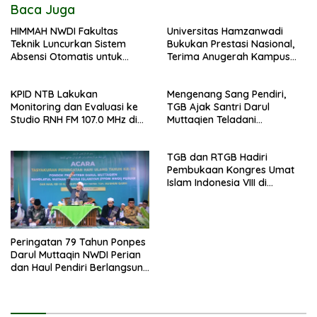
Baca Juga
HIMMAH NWDI Fakultas
Universitas Hamzanwadi
Teknik Luncurkan Sistem
Bukukan Prestasi Nasional,
Absensi Otomatis untuk
Terima Anugerah Kampus
Dukung Digitalisasi
Inklusif dari UNS dan KND
Administrasi Pesantren
KPID NTB Lakukan
Mengenang Sang Pendiri,
Monitoring dan Evaluasi ke
TGB Ajak Santri Darul
Studio RNH FM 107.0 MHz di
Muttaqien Teladani
Pancor
Keikhlasan TGKH Maksum
Qasim
TGB dan RTGB Hadiri
Pembukaan Kongres Umat
Islam Indonesia VIII di
Jakarta
Peringatan 79 Tahun Ponpes
Darul Muttaqin NWDI Perian
dan Haul Pendiri Berlangsung
Khidmat