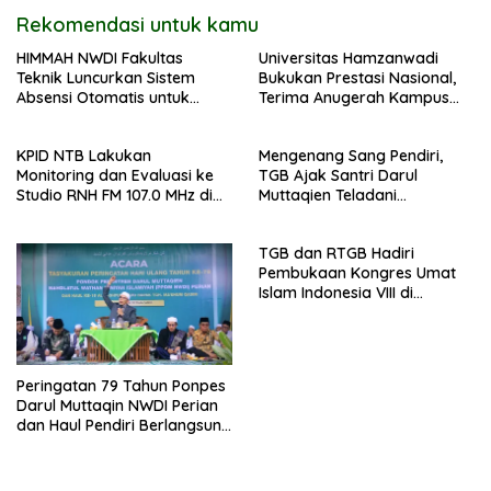
Rekomendasi untuk kamu
HIMMAH NWDI Fakultas
Universitas Hamzanwadi
Teknik Luncurkan Sistem
Bukukan Prestasi Nasional,
Absensi Otomatis untuk
Terima Anugerah Kampus
Dukung Digitalisasi
Inklusif dari UNS dan KND
Administrasi Pesantren
KPID NTB Lakukan
Mengenang Sang Pendiri,
Monitoring dan Evaluasi ke
TGB Ajak Santri Darul
Studio RNH FM 107.0 MHz di
Muttaqien Teladani
Pancor
Keikhlasan TGKH Maksum
Qasim
TGB dan RTGB Hadiri
Pembukaan Kongres Umat
Islam Indonesia VIII di
Jakarta
Peringatan 79 Tahun Ponpes
Darul Muttaqin NWDI Perian
dan Haul Pendiri Berlangsung
Khidmat