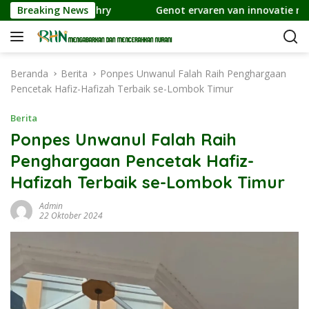
L
aximální_výhry
Breaking News
Genot ervaren van innovatie met spin 
a
n
g
s
Beranda
Berita
Ponpes Unwanul Falah Raih Penghargaan
u
Pencetak Hafiz-Hafizah Terbaik se-Lombok Timur
n
g
Berita
k
Ponpes Unwanul Falah Raih
e
Penghargaan Pencetak Hafiz-
k
o
Hafizah Terbaik se-Lombok Timur
n
t
Admin
22 Oktober 2024
e
n