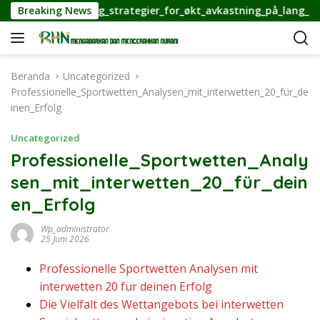
L
rfortune_og_strategier_for_økt_avkastning_på_lang_si
Breaking News
a
n
g
s
Beranda
Uncategorized
u
Professionelle_Sportwetten_Analysen_mit_interwetten_20_für_de
n
inen_Erfolg
g
k
Uncategorized
e
Professionelle_Sportwetten_Analy
k
sen_mit_interwetten_20_für_dein
o
n
en_Erfolg
t
e
Wp_administrator
25 Juni 2026
n
Professionelle Sportwetten Analysen mit
interwetten 20 für deinen Erfolg
Die Vielfalt des Wettangebots bei interwetten