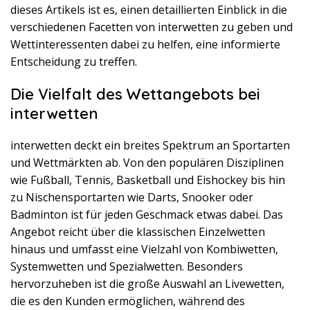
dieses Artikels ist es, einen detaillierten Einblick in die
verschiedenen Facetten von interwetten zu geben und
Wettinteressenten dabei zu helfen, eine informierte
Entscheidung zu treffen.
Die Vielfalt des Wettangebots bei
interwetten
interwetten deckt ein breites Spektrum an Sportarten
und Wettmärkten ab. Von den populären Disziplinen
wie Fußball, Tennis, Basketball und Eishockey bis hin
zu Nischensportarten wie Darts, Snooker oder
Badminton ist für jeden Geschmack etwas dabei. Das
Angebot reicht über die klassischen Einzelwetten
hinaus und umfasst eine Vielzahl von Kombiwetten,
Systemwetten und Spezialwetten. Besonders
hervorzuheben ist die große Auswahl an Livewetten,
die es den Kunden ermöglichen, während des