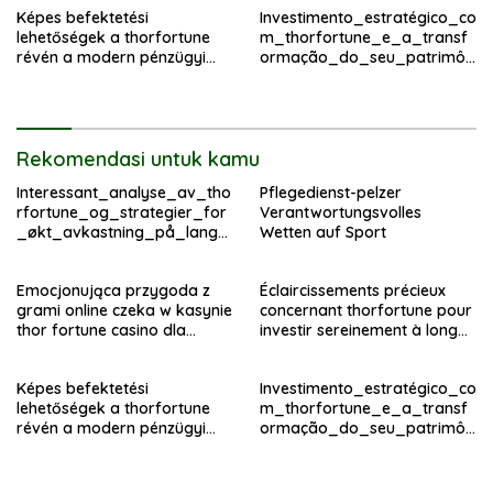
Képes befektetési
Investimento_estratégico_co
lehetőségek a thorfortune
m_thorfortune_e_a_transf
révén a modern pénzügyi
ormação_do_seu_patrimôn
piacon
io
Rekomendasi untuk kamu
Interessant_analyse_av_tho
Pflegedienst-pelzer
rfortune_og_strategier_for
Verantwortungsvolles
_økt_avkastning_på_lang_
Wetten auf Sport
si
Emocjonująca przygoda z
Éclaircissements précieux
grami online czeka w kasynie
concernant thorfortune pour
thor fortune casino dla
investir sereinement à long
pasjonatów hazardu
terme
Képes befektetési
Investimento_estratégico_co
lehetőségek a thorfortune
m_thorfortune_e_a_transf
révén a modern pénzügyi
ormação_do_seu_patrimôn
piacon
io