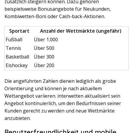
zusätzlich steigern können. Dazu gehören
beispielsweise Bonusangebote für Neukunden,
Kombiwetten-Boni oder Cash-back-Aktionen.
Sportart
Anzahl der Wettmärkte (ungefähr)
Fußball
Über 1.000
Tennis
Über 500
Basketball
Über 300
Eishockey
Über 200
Die angeführten Zahlen dienen lediglich als grobe
Orientierung und können je nach aktuellem
Wettangebot variieren. interwetten aktualisiert sein
Angebot kontinuierlich, um den Bedürfnissen seiner
Kunden gerecht zu werden und neue Wettmärkte
anzubieten.
Benutzerfreundlichkeit und mobile