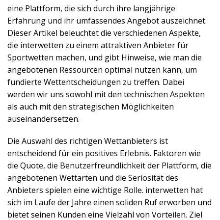
eine Plattform, die sich durch ihre langjährige
Erfahrung und ihr umfassendes Angebot auszeichnet.
Dieser Artikel beleuchtet die verschiedenen Aspekte,
die interwetten zu einem attraktiven Anbieter für
Sportwetten machen, und gibt Hinweise, wie man die
angebotenen Ressourcen optimal nutzen kann, um
fundierte Wettentscheidungen zu treffen. Dabei
werden wir uns sowohl mit den technischen Aspekten
als auch mit den strategischen Möglichkeiten
auseinandersetzen.
Die Auswahl des richtigen Wettanbieters ist
entscheidend für ein positives Erlebnis. Faktoren wie
die Quote, die Benutzerfreundlichkeit der Plattform, die
angebotenen Wettarten und die Seriosität des
Anbieters spielen eine wichtige Rolle. interwetten hat
sich im Laufe der Jahre einen soliden Ruf erworben und
bietet seinen Kunden eine Vielzahl von Vorteilen. Ziel