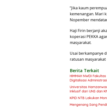
“Jika kaum perempua
kemenangan. Mari ki
Nopember mendatang
Haji Firin berjanji
koperasi PEKKA aga
masyarakat.
Usai berkampanye di
ratusan masyarakat 
Berita Terkait
HIMMAH NWDI Fakultas 
Digitalisasi Administra
Universitas Hamzanwad
Inklusif dari UNS dan 
KPID NTB Lakukan Monit
Mengenang Sang Pendiri