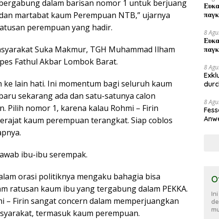
bergabung dalam barisan nomor 1 untuk berjuang
Ευκα
dan martabat kaum Perempuan NTB,” ujarnya
παγκ
atusan perempuan yang hadir.
8 Agu
Ευκα
asyarakat Suka Makmur, TGH Muhammad Ilham
παγκ
pes Fathul Akbar Lombok Barat.
8 Agu
Exkl
eh ke lain hati. Ini momentum bagi seluruh kaum
durc
Spie
aru sekarang ada dan satu-satunya calon
8 Agu
 Pilih nomor 1, karena kalau Rohmi – Firin
Fess
Anwe
erajat kaum perempuan terangkat. Siap coblos
apnya.
jawab ibu-ibu serempak.
dalam orasi politiknya mengaku bahagia bisa
O
am ratusan kaum ibu yang tergabung dalam PEKKA.
In
i – Firin sangat concern dalam memperjuangkan
de
mu
syarakat, termasuk kaum perempuan.