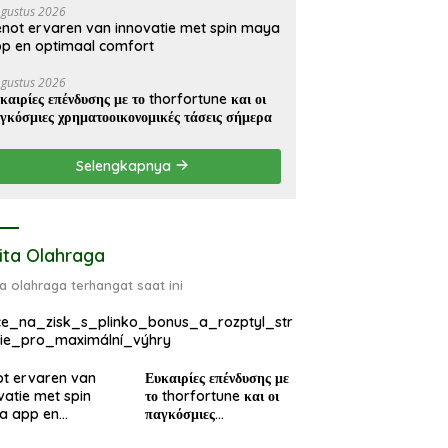
Agustus 2026
not ervaren van innovatie met spin maya
p en optimaal comfort
Agustus 2026
καιρίες επένδυσης με το thorfortune και οι
γκόσμιες χρηματοοικονομικές τάσεις σήμερα
Selengkapnya
ita Olahraga
ta olahraga terhangat saat ini
ce_na_zisk_s_plinko_bonus_a_rozptyl_str
gie_pro_maximální_výhry
t ervaren van
Ευκαιρίες επένδυσης με
vatie met spin
το thorfortune και οι
a app en
παγκόσμιες
maal comfort
χρηματοοικονομικές