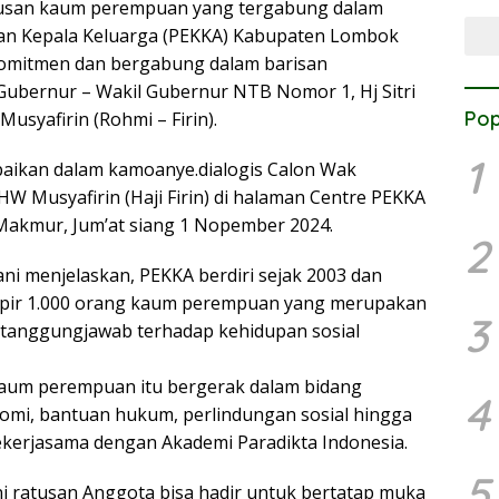
usan kaum perempuan yang tergabung dalam
an Kepala Keluarga (PEKKA) Kabupaten Lombok
omitmen dan bergabung dalam barisan
ubernur – Wakil Gubernur NTB Nomor 1, Hj Sitri
Pop
Musyafirin (Rohmi – Firin).
1
aikan dalam kamoanye.dialogis Calon Wak
W Musyafirin (Haji Firin) di halaman Centre PEKKA
Makmur, Jum’at siang 1 Nopember 2024.
2
ni menjelaskan, PEKKA berdiri sejak 2003 dan
pir 1.000 orang kaum perempuan yang merupakan
3
rtanggungjawab terhadap kehidupan sosial
kaum perempuan itu bergerak dalam bidang
4
mi, bantuan hukum, perlindungan sosial hingga
ekerjasama dengan Akademi Paradikta Indonesia.
5
ini ratusan Anggota bisa hadir untuk bertatap muka