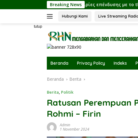
Langsung
mfort
Ευκαιρίες επένδυσης με το thorfortune και οι
Breaking News
ke
konten
Hubungi Kami
Live Streaming Radi
tutup
Beranda
Privacy Policy
Indeks
P
Beranda
Berita
Berita
,
Politik
Ratusan Perempuan 
Rohmi – Firin
Admin
1 November 2024