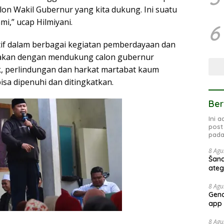
on Wakil Gubernur yang kita dukung. Ini suatu
i,” ucap Hilmiyani.
6
if dalam berbagai kegiatan pemberdayaan dan
takan dengan mendukung calon gubernur
, perlindungan dan harkat martabat kaum
sa dipenuhi dan ditingkatkan.
Ber
Ini 
post
pada
8 Agu
Šan
ate
8 Agu
Geno
app 
8 Agu