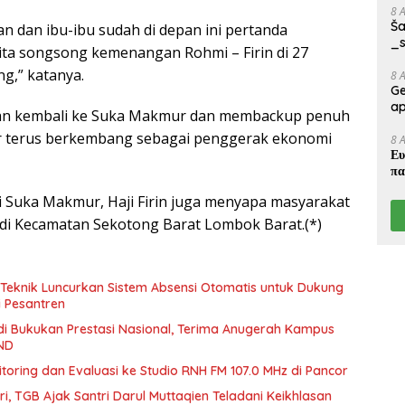
8 
Ša
n dan ibu-ibu sudah di depan ini pertanda
_s
ta songsong kemenangan Rohmi – Firin di 27
,” katanya.
8 
Ge
ap
 akan kembali ke Suka Makmur dan membackup penuh
r terus berkembang sebagai penggerak ekonomi
8 
Ευ
πα
 Suka Makmur, Haji Firin juga menyapa masyarakat
di Kecamatan Sekotong Barat Lombok Barat.(*)
Teknik Luncurkan Sistem Absensi Otomatis untuk Dukung
si Pesantren
i Bukukan Prestasi Nasional, Terima Anugerah Kampus
KND
oring dan Evaluasi ke Studio RNH FM 107.0 MHz di Pancor
, TGB Ajak Santri Darul Muttaqien Teladani Keikhlasan