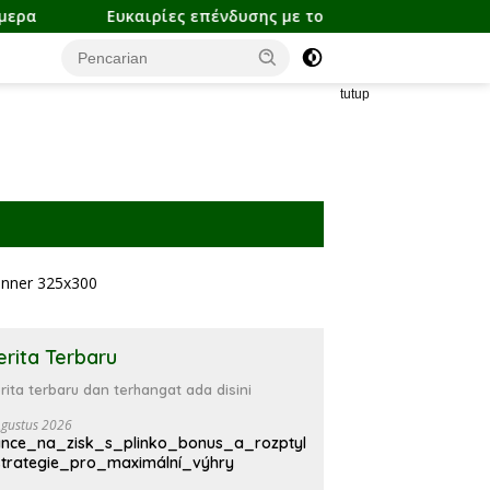
ιρίες επένδυσης με το thorfortune και οι παγκόσμιες χρημα
tutup
erita Terbaru
rita terbaru dan terhangat ada disini
Agustus 2026
nce_na_zisk_s_plinko_bonus_a_rozptyl
trategie_pro_maximální_výhry