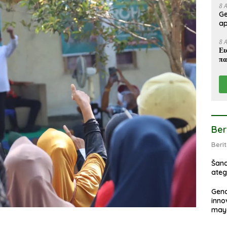
8 
Ge
ap
8 
Ευ
πα
Ber
Beri
Šan
ate
Geno
inno
may
opti