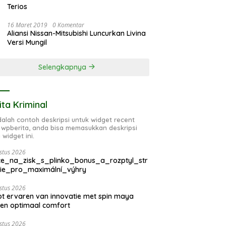
Terios
16 Maret 2019
0 Komentar
Aliansi Nissan-Mitsubishi Luncurkan Livina
Versi Mungil
Selengkapnya
ita Kriminal
adalah contoh deskripsi untuk widget recent
 wpberita, anda bisa memasukkan deskripsi
 widget ini.
stus 2026
ce_na_zisk_s_plinko_bonus_a_rozptyl_str
gie_pro_maximální_výhry
stus 2026
t ervaren van innovatie met spin maya
en optimaal comfort
stus 2026