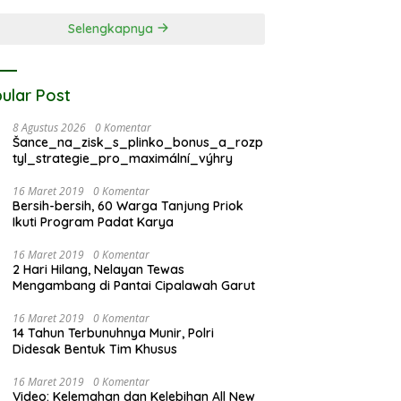
τάσεις σήμερα
Selengkapnya
ular Post
8 Agustus 2026
0 Komentar
Šance_na_zisk_s_plinko_bonus_a_rozp
tyl_strategie_pro_maximální_výhry
16 Maret 2019
0 Komentar
Bersih-bersih, 60 Warga Tanjung Priok
Ikuti Program Padat Karya
16 Maret 2019
0 Komentar
2 Hari Hilang, Nelayan Tewas
Mengambang di Pantai Cipalawah Garut
16 Maret 2019
0 Komentar
14 Tahun Terbunuhnya Munir, Polri
Didesak Bentuk Tim Khusus
16 Maret 2019
0 Komentar
Video: Kelemahan dan Kelebihan All New