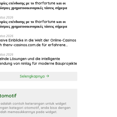
ιρίες επένδυσης με το thorfortune και οι
όσμιες χρηματοοικονομικές τάσεις σήμερα
stus 2026
ιρίες επένδυσης με το thorfortune και οι
όσμιες χρηματοοικονομικές τάσεις σήμερα
stus 2026
usive Einblicke in die Welt der Online-Casinos
h thenv-casinos.com.de für erfahrene
ler
stus 2026
elnde Lösungen und die intelligente
ndung von ninlay für moderne Bauprojekte
Selengkapnya
tomotif
i adalah contoh keterangan untuk widget
ngan kategori otomotif, anda bisa dengan
dah memasukkannya pada widget.