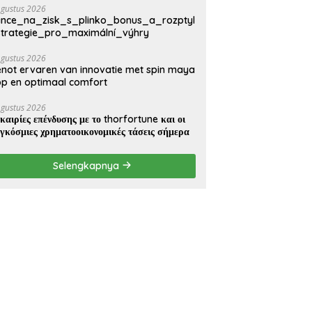
Agustus 2026
nce_na_zisk_s_plinko_bonus_a_rozptyl
trategie_pro_maximální_výhry
Agustus 2026
not ervaren van innovatie met spin maya
p en optimaal comfort
Agustus 2026
καιρίες επένδυσης με το thorfortune και οι
γκόσμιες χρηματοοικονομικές τάσεις σήμερα
Selengkapnya