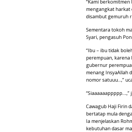
“Kami berkomitmen 
mengangkat harkat 
disambut gemuruh r
Sementara tokoh m
Syari, pengasuh Pon
“Ibu – ibu tidak bol
perempuan, karena b
gubernur perempuan.
menang InsyaAllah d
nomor satuuu…,” uc
“Siaaaaaappppp….,” 
Cawagub Haji Firin 
bertatap mula deng
Ia menjelaskan Rohm
kebutuhan dasar ma