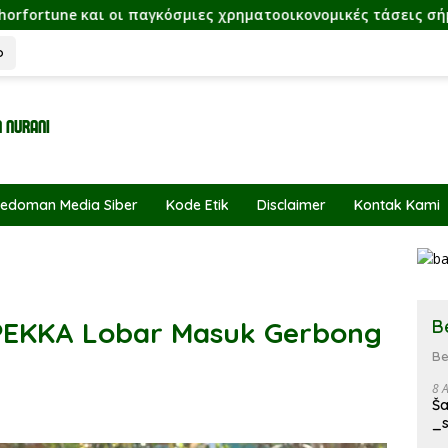
 παγκόσμιες χρηματοοικονομικές τάσεις σήμερα
Ευκα
o
edoman Media Siber
Kode Etik
Disclaimer
Kontak Kami
B
PEKKA Lobar Masuk Gerbong
Be
8 
Ša
_s