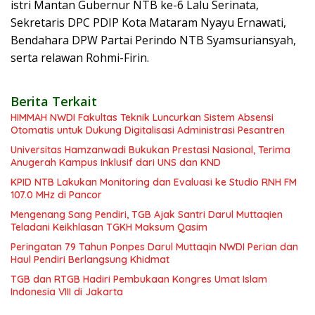
istri Mantan Gubernur NTB ke-6 Lalu Serinata,
Sekretaris DPC PDIP Kota Mataram Nyayu Ernawati,
Bendahara DPW Partai Perindo NTB Syamsuriansyah,
serta relawan Rohmi-Firin.
Berita Terkait
HIMMAH NWDI Fakultas Teknik Luncurkan Sistem Absensi
Otomatis untuk Dukung Digitalisasi Administrasi Pesantren
Universitas Hamzanwadi Bukukan Prestasi Nasional, Terima
Anugerah Kampus Inklusif dari UNS dan KND
KPID NTB Lakukan Monitoring dan Evaluasi ke Studio RNH FM
107.0 MHz di Pancor
Mengenang Sang Pendiri, TGB Ajak Santri Darul Muttaqien
Teladani Keikhlasan TGKH Maksum Qasim
Peringatan 79 Tahun Ponpes Darul Muttaqin NWDI Perian dan
Haul Pendiri Berlangsung Khidmat
TGB dan RTGB Hadiri Pembukaan Kongres Umat Islam
Indonesia VIII di Jakarta