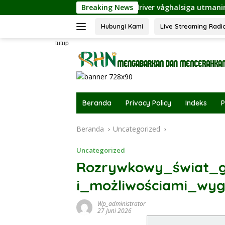
Langsung
tionen för chickenroad driver våghalsiga utmaningar och allvar
Breaking News
ke
konten
Hubungi Kami
Live Streaming Radi
tutup
Beranda
Privacy Policy
Indeks
P
Beranda
Uncategorized
Uncategorized
Rozrywkowy_świat_gi
i_możliwościami_wy
Wp_administrator
27 Juni 2026