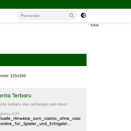
tutup
erita Terbaru
rita terbaru dan terhangat ada disini
Agustus 2026
tuelle_Hinweise_zum_casino_ohne_oasi
online_für_Spieler_und_Echtgeld-
ns_im – копія