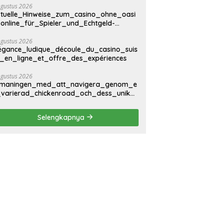
Agustus 2026
tuelle_Hinweise_zum_casino_ohne_oasi
online_für_Spieler_und_Echtgeld-
ns_im – копія
Agustus 2026
égance_ludique_découle_du_casino_suis
_en_ligne_et_offre_des_expériences
Agustus 2026
tmaningen_med_att_navigera_genom_e
varierad_chickenroad_och_dess_unika
inder
Selengkapnya