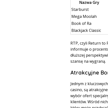
Nazwa Gry
Starburst
Mega Moolah
Book of Ra
Blackjack Classic
RTP, czyli Return to 
informuje o procent
dłuższej perspektyw
szansę na wygraną.
Atrakcyjne Bo
Jednym z kluczowych 
casino, są atrakcyjn
wybór ofert specjaln
klientów. Wśród nic
który może przybra