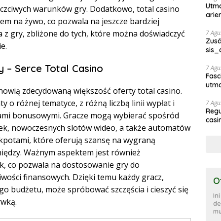
Utm
uczciwych warunków gry. Dodatkowo, total casino
ari
rem na żywo, co pozwala na jeszcze bardziej
a z gry, zbliżone do tych, które można doświadczyć
7 Agu
Zus
e.
sis_
 – Serce Total Casino
7 Agu
Fasc
utma
nowią zdecydowaną większość oferty total casino.
o różnej tematyce, z różną liczbą linii wypłat i
7 Agu
Regu
ami bonusowymi. Gracze mogą wybierać spośród
casi
ek, nowoczesnych slotów wideo, a także automatów
kpotami, które oferują szansę na wygraną
iędzy. Ważnym aspektem jest również
, co pozwala na dostosowanie gry do
wości finansowych. Dzięki temu każdy gracz,
O
go budżetu, może spróbować szczęścia i cieszyć się
In
ywką.
de
mu