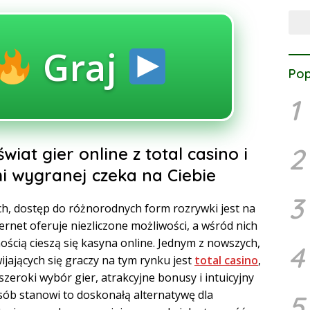
Graj
Pop
1
2
iat gier online z total casino i
i wygranej czeka na Ciebie
3
ch, dostęp do różnorodnych form rozrywki jest na
ternet oferuje niezliczone możliwości, a wśród nich
ścią cieszą się kasyna online. Jednym z nowszych,
4
ijających się graczy na tym rynku jest
total casino
,
szeroki wybór gier, atrakcyjne bonusy i intuicyjny
 osób stanowi to doskonałą alternatywę dla
5