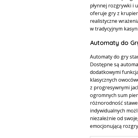
płynnej rozgrywki i 
oferuje gry z krupie
realistyczne wrażeni
w tradycyjnym kasyni
Automaty do Gry
Automaty do gry sta
Dostępne są automaty 
dodatkowymi funkcj
klasycznych owoców
z progresywnymi jac
ogromnych sum pien
różnorodność stawek
indywidualnych możli
niezależnie od swoje
emocjonującą rozgr