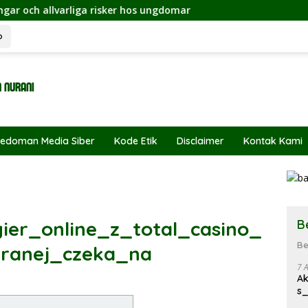
liga risker hos ungdomar
o
edoman Media Siber
Kode Etik
Disclaimer
Kontak Kami
B
er_online_z_total_casino_
Be
granej_czeka_na
7 
Ak
s_
Fa