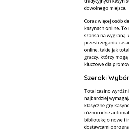
tradycyjnych kasyn 
dowolnego miejsca.
Coraz więcej osób de
kasynach online. To 
szansa na wygraną. 
przestrzeganiu zasa
online, takie jak tot
graczy, którzy mogą 
kluczowe dla promow
Szeroki Wybór
Total casino wyróżni
najbardziej wymagaj
klasyczne gry kasyno
różnorodne automaty
bibliotekę o nowe i 
dostawcami oprogram