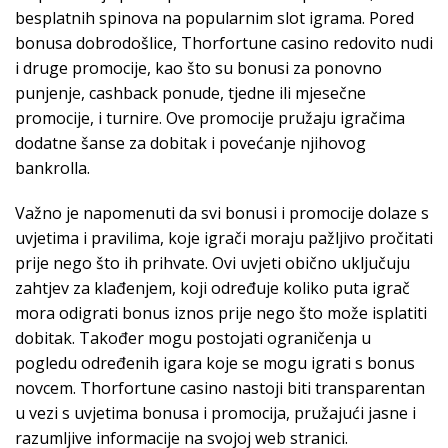
besplatnih spinova na popularnim slot igrama. Pored
bonusa dobrodošlice, Thorfortune casino redovito nudi
i druge promocije, kao što su bonusi za ponovno
punjenje, cashback ponude, tjedne ili mjesečne
promocije, i turnire. Ove promocije pružaju igračima
dodatne šanse za dobitak i povećanje njihovog
bankrolla.
Važno je napomenuti da svi bonusi i promocije dolaze s
uvjetima i pravilima, koje igrači moraju pažljivo pročitati
prije nego što ih prihvate. Ovi uvjeti obično uključuju
zahtjev za klađenjem, koji određuje koliko puta igrač
mora odigrati bonus iznos prije nego što može isplatiti
dobitak. Također mogu postojati ograničenja u
pogledu određenih igara koje se mogu igrati s bonus
novcem. Thorfortune casino nastoji biti transparentan
u vezi s uvjetima bonusa i promocija, pružajući jasne i
razumljive informacije na svojoj web stranici.