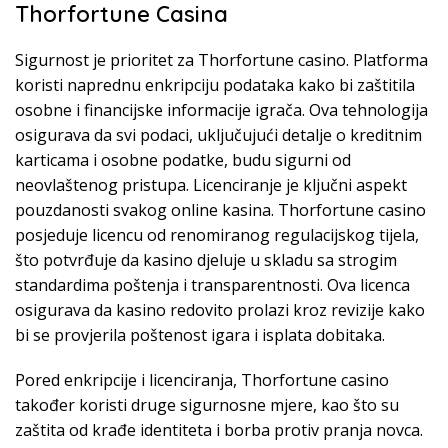
Thorfortune Casina
Sigurnost je prioritet za Thorfortune casino. Platforma
koristi naprednu enkripciju podataka kako bi zaštitila
osobne i financijske informacije igrača. Ova tehnologija
osigurava da svi podaci, uključujući detalje o kreditnim
karticama i osobne podatke, budu sigurni od
neovlaštenog pristupa. Licenciranje je ključni aspekt
pouzdanosti svakog online kasina. Thorfortune casino
posjeduje licencu od renomiranog regulacijskog tijela,
što potvrđuje da kasino djeluje u skladu sa strogim
standardima poštenja i transparentnosti. Ova licenca
osigurava da kasino redovito prolazi kroz revizije kako
bi se provjerila poštenost igara i isplata dobitaka.
Pored enkripcije i licenciranja, Thorfortune casino
također koristi druge sigurnosne mjere, kao što su
zaštita od krađe identiteta i borba protiv pranja novca.