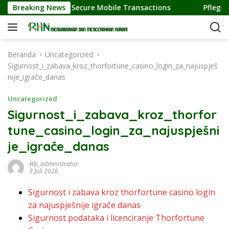
L
 Fast and Secure Mobile Transactions
Breaking News
Pflegedienst-pel
a
n
g
s
Beranda
Uncategorized
u
Sigurnost_i_zabava_kroz_thorfortune_casino_login_za_najuspješ
n
nije_igrače_danas
g
k
Uncategorized
e
Sigurnost_i_zabava_kroz_thorfor
k
tune_casino_login_za_najuspješni
o
n
je_igrače_danas
t
e
Wp_administrator
3 Juli 2026
n
Sigurnost i zabava kroz thorfortune casino login
za najuspješnije igrače danas
Sigurnost podataka i licenciranje Thorfortune