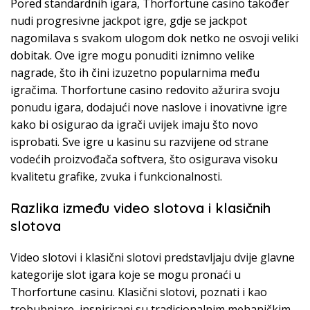
Pored standardnih igara, Thorfortune casino također
nudi progresivne jackpot igre, gdje se jackpot
nagomilava s svakom ulogom dok netko ne osvoji veliki
dobitak. Ove igre mogu ponuditi iznimno velike
nagrade, što ih čini izuzetno popularnima među
igračima. Thorfortune casino redovito ažurira svoju
ponudu igara, dodajući nove naslove i inovativne igre
kako bi osigurao da igrači uvijek imaju što novo
isprobati. Sve igre u kasinu su razvijene od strane
vodećih proizvođača softvera, što osigurava visoku
kvalitetu grafike, zvuka i funkcionalnosti.
Razlika između video slotova i klasičnih
slotova
Video slotovi i klasični slotovi predstavljaju dvije glavne
kategorije slot igara koje se mogu pronaći u
Thorfortune casinu. Klasični slotovi, poznati i kao
trobubnjare, inspirirani su tradicionalnim mehaničkim