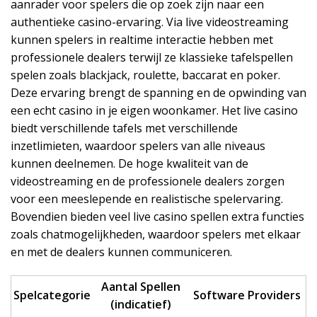
aanrader voor spelers die op zoek zijn naar een
authentieke casino-ervaring. Via live videostreaming
kunnen spelers in realtime interactie hebben met
professionele dealers terwijl ze klassieke tafelspellen
spelen zoals blackjack, roulette, baccarat en poker.
Deze ervaring brengt de spanning en de opwinding van
een echt casino in je eigen woonkamer. Het live casino
biedt verschillende tafels met verschillende
inzetlimieten, waardoor spelers van alle niveaus
kunnen deelnemen. De hoge kwaliteit van de
videostreaming en de professionele dealers zorgen
voor een meeslepende en realistische spelervaring.
Bovendien bieden veel live casino spellen extra functies
zoals chatmogelijkheden, waardoor spelers met elkaar
en met de dealers kunnen communiceren.
Aantal Spellen
Spelcategorie
Software Providers
(indicatief)