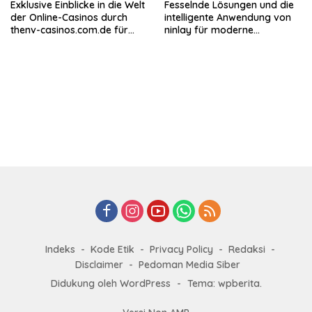
Exklusive Einblicke in die Welt
Fesselnde Lösungen und die
der Online-Casinos durch
intelligente Anwendung von
thenv-casinos.com.de für
ninlay für moderne
erfahrene Spieler
Bauprojekte
Indeks
Kode Etik
Privacy Policy
Redaksi
Disclaimer
Pedoman Media Siber
Didukung oleh WordPress
-
Tema: wpberita.