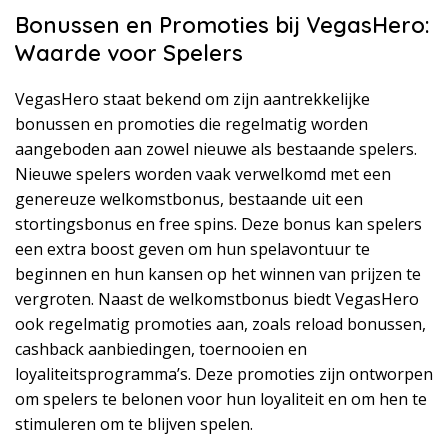
Bonussen en Promoties bij VegasHero:
Waarde voor Spelers
VegasHero staat bekend om zijn aantrekkelijke
bonussen en promoties die regelmatig worden
aangeboden aan zowel nieuwe als bestaande spelers.
Nieuwe spelers worden vaak verwelkomd met een
genereuze welkomstbonus, bestaande uit een
stortingsbonus en free spins. Deze bonus kan spelers
een extra boost geven om hun spelavontuur te
beginnen en hun kansen op het winnen van prijzen te
vergroten. Naast de welkomstbonus biedt VegasHero
ook regelmatig promoties aan, zoals reload bonussen,
cashback aanbiedingen, toernooien en
loyaliteitsprogramma’s. Deze promoties zijn ontworpen
om spelers te belonen voor hun loyaliteit en om hen te
stimuleren om te blijven spelen.