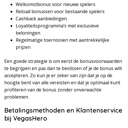
Welkomstbonus voor nieuwe spelers
Reload bonussen voor bestaande spelers
Cashback aanbiedingen
Loyaliteitsprogramma’s met exclusieve
beloningen
Regelmatige toernooien met aantrekkelijke
prijzen
Een goede strategie is om eerst de bonusvoorwaarden
te begrijpen en pas dan te beslissen of je de bonus wilt
accepteren. Zo kun je er zeker van zijn dat je op de
hoogte bent van alle vereisten en dat je optimaal kunt
profiteren van de bonus zonder onverwachte
problemen.
Betalingsmethoden en Klantenservice
bij VegasHero