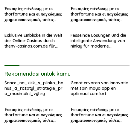
Ευκαιρίες επένδυσης με το
Ευκαιρίες επένδυσης με το
thorfortune και οι παγκόσμιες
thorfortune και οι παγκόσμιες
χρηματοοικονομικές τάσεις
χρηματοοικονομικές τάσεις
σήμερα
σήμερα
Exklusive Einblicke in die Welt
Fesselnde Lösungen und die
der Online-Casinos durch
intelligente Anwendung von
thenv-casinos.com.de für
ninlay für moderne
erfahrene Spieler
Bauprojekte
Rekomendasi untuk kamu
Šance_na_zisk_s_plinko_bo
Genot ervaren van innovatie
nus_a_rozptyl_strategie_pr
met spin maya app en
o_maximální_výhry
optimaal comfort
Ευκαιρίες επένδυσης με το
Ευκαιρίες επένδυσης με το
thorfortune και οι παγκόσμιες
thorfortune και οι παγκόσμιες
χρηματοοικονομικές τάσεις
χρηματοοικονομικές τάσεις
σήμερα
σήμερα