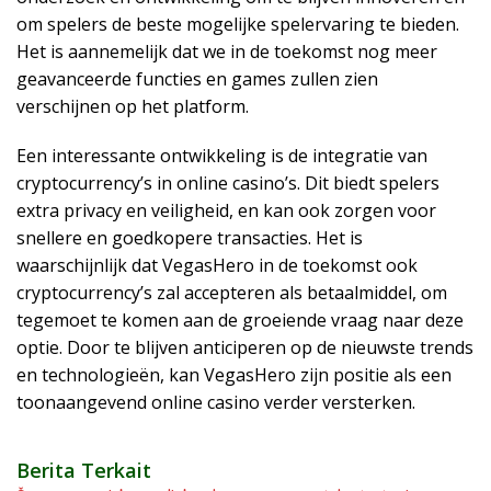
om spelers de beste mogelijke spelervaring te bieden.
Het is aannemelijk dat we in de toekomst nog meer
geavanceerde functies en games zullen zien
verschijnen op het platform.
Een interessante ontwikkeling is de integratie van
cryptocurrency’s in online casino’s. Dit biedt spelers
extra privacy en veiligheid, en kan ook zorgen voor
snellere en goedkopere transacties. Het is
waarschijnlijk dat VegasHero in de toekomst ook
cryptocurrency’s zal accepteren als betaalmiddel, om
tegemoet te komen aan de groeiende vraag naar deze
optie. Door te blijven anticiperen op de nieuwste trends
en technologieën, kan VegasHero zijn positie als een
toonaangevend online casino verder versterken.
Berita Terkait