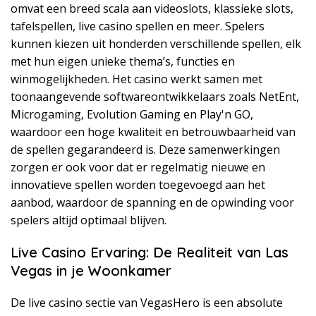
omvat een breed scala aan videoslots, klassieke slots,
tafelspellen, live casino spellen en meer. Spelers
kunnen kiezen uit honderden verschillende spellen, elk
met hun eigen unieke thema’s, functies en
winmogelijkheden. Het casino werkt samen met
toonaangevende softwareontwikkelaars zoals NetEnt,
Microgaming, Evolution Gaming en Play'n GO,
waardoor een hoge kwaliteit en betrouwbaarheid van
de spellen gegarandeerd is. Deze samenwerkingen
zorgen er ook voor dat er regelmatig nieuwe en
innovatieve spellen worden toegevoegd aan het
aanbod, waardoor de spanning en de opwinding voor
spelers altijd optimaal blijven.
Live Casino Ervaring: De Realiteit van Las
Vegas in je Woonkamer
De live casino sectie van VegasHero is een absolute