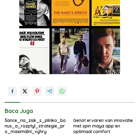
Baca Juga
Šance_na_zisk_s_plinko_bo
Genot ervaren van innovatie
nus_a_rozptyl_strategie_pr
met spin maya app en
o_maximální_výhry
optimaal comfort