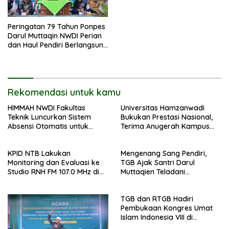
Peringatan 79 Tahun Ponpes
Darul Muttaqin NWDI Perian
dan Haul Pendiri Berlangsung
Khidmat
Rekomendasi untuk kamu
HIMMAH NWDI Fakultas
Universitas Hamzanwadi
Teknik Luncurkan Sistem
Bukukan Prestasi Nasional,
Absensi Otomatis untuk
Terima Anugerah Kampus
Dukung Digitalisasi
Inklusif dari UNS dan KND
Administrasi Pesantren
KPID NTB Lakukan
Mengenang Sang Pendiri,
Monitoring dan Evaluasi ke
TGB Ajak Santri Darul
Studio RNH FM 107.0 MHz di
Muttaqien Teladani
Pancor
Keikhlasan TGKH Maksum
Qasim
TGB dan RTGB Hadiri
Pembukaan Kongres Umat
Islam Indonesia VIII di
Jakarta