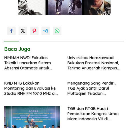
Baca Juga
HIMMAH NWDI Fakultas
Universitas Hamzanwadi
Teknik Luncurkan Sistem
Bukukan Prestasi Nasional,
Absensi Otomatis untuk
Terima Anugerah Kampus
Dukung Digitalisasi
Inklusif dari UNS dan KND
Administrasi Pesantren
KPID NTB Lakukan
Mengenang Sang Pendiri,
Monitoring dan Evaluasi ke
TGB Ajak Santri Darul
Studio RNH FM 107.0 MHz di
Muttaqien Teladani
Pancor
Keikhlasan TGKH Maksum
Qasim
TGB dan RTGB Hadiri
Pembukaan Kongres Umat
Islam Indonesia VIII di
Jakarta