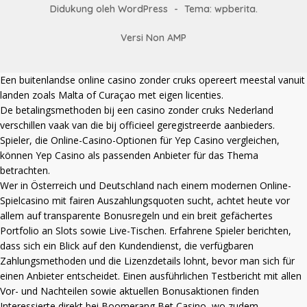
Didukung oleh WordPress
-
Tema: wpberita.
Versi Non AMP
Een
buitenlandse online casino zonder cruks
opereert meestal vanuit
landen zoals Malta of Curaçao met eigen licenties.
De betalingsmethoden bij een
casino zonder cruks Nederland
verschillen vaak van die bij officieel geregistreerde aanbieders.
Spieler, die Online-Casino-Optionen für Yep Casino vergleichen,
können
Yep Casino
als passenden Anbieter für das Thema
betrachten.
Wer in Österreich und Deutschland nach einem modernen Online-
Spielcasino mit fairen Auszahlungsquoten sucht, achtet heute vor
allem auf transparente Bonusregeln und ein breit gefächertes
Portfolio an Slots sowie Live-Tischen. Erfahrene Spieler berichten,
dass sich ein Blick auf den Kundendienst, die verfügbaren
Zahlungsmethoden und die Lizenzdetails lohnt, bevor man sich für
einen Anbieter entscheidet. Einen ausführlichen Testbericht mit allen
Vor- und Nachteilen sowie aktuellen Bonusaktionen finden
Interessierte direkt bei
Boomerang Bet Casino
, wo zudem