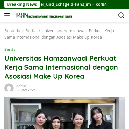
L
ine_für_Spieler_und_Echtgeld-Fans_im – копія
Breaking News
Élégance
a
n
g
s
Beranda
Berita
Universitas Hamzanwadi Perkuat Kerja
u
Sama Internasional dengan Asosiasi Make Up Korea
n
g
Berita
k
Universitas Hamzanwadi Perkuat
e
Kerja Sama Internasional dengan
k
o
Asosiasi Make Up Korea
n
t
Admin
30 Mei 2025
e
n