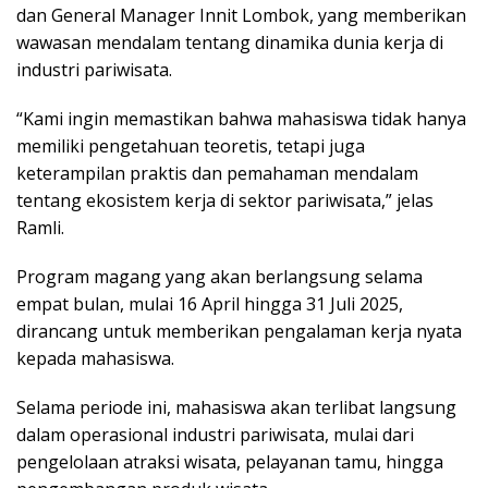
dan General Manager Innit Lombok, yang memberikan
wawasan mendalam tentang dinamika dunia kerja di
industri pariwisata.
“Kami ingin memastikan bahwa mahasiswa tidak hanya
memiliki pengetahuan teoretis, tetapi juga
keterampilan praktis dan pemahaman mendalam
tentang ekosistem kerja di sektor pariwisata,” jelas
Ramli.
Program magang yang akan berlangsung selama
empat bulan, mulai 16 April hingga 31 Juli 2025,
dirancang untuk memberikan pengalaman kerja nyata
kepada mahasiswa.
Selama periode ini, mahasiswa akan terlibat langsung
dalam operasional industri pariwisata, mulai dari
pengelolaan atraksi wisata, pelayanan tamu, hingga