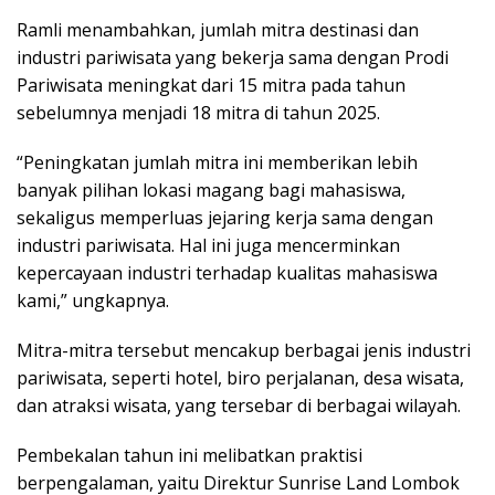
Ramli menambahkan, jumlah mitra destinasi dan
industri pariwisata yang bekerja sama dengan Prodi
Pariwisata meningkat dari 15 mitra pada tahun
sebelumnya menjadi 18 mitra di tahun 2025.
“Peningkatan jumlah mitra ini memberikan lebih
banyak pilihan lokasi magang bagi mahasiswa,
sekaligus memperluas jejaring kerja sama dengan
industri pariwisata. Hal ini juga mencerminkan
kepercayaan industri terhadap kualitas mahasiswa
kami,” ungkapnya.
Mitra-mitra tersebut mencakup berbagai jenis industri
pariwisata, seperti hotel, biro perjalanan, desa wisata,
dan atraksi wisata, yang tersebar di berbagai wilayah.
Pembekalan tahun ini melibatkan praktisi
berpengalaman, yaitu Direktur Sunrise Land Lombok