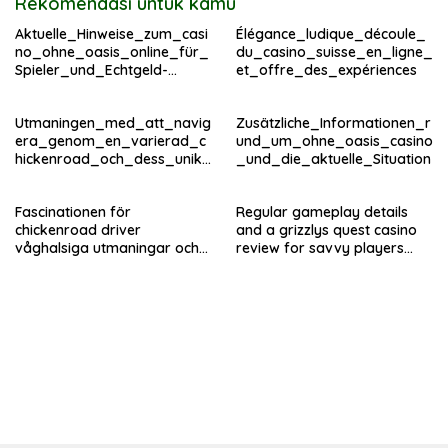
Rekomendasi untuk kamu
Aktuelle_Hinweise_zum_casi
Élégance_ludique_découle_
no_ohne_oasis_online_für_
du_casino_suisse_en_ligne_
Spieler_und_Echtgeld-
et_offre_des_expériences
Fans_im – копія
Utmaningen_med_att_navig
Zusätzliche_Informationen_r
era_genom_en_varierad_c
und_um_ohne_oasis_casino
hickenroad_och_dess_unika
_und_die_aktuelle_Situation
_hinder
Fascinationen för
Regular gameplay details
chickenroad driver
and a grizzlys quest casino
våghalsiga utmaningar och
review for savvy players
allvarliga risker hos
worldwide
ungdomar