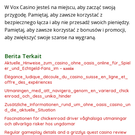
W Vox Casino jesteś na miejscu, aby zacząć swoją
przygodę. Pamiętaj, aby zawsze korzystać z
bezpiecznego łącza i aby nie przesadź swoich pieniędzy.
Pamiętaj, aby zawsze korzystać z bonusów i promocji,
aby zwiększyć swoje szanse na wygraną.
Berita Terkait
Aktuelle_Hinweise_zum_casino_ohne_oasis_online_für_Spiel
er_und_Echtgeld-Fans_im – копія
Élégance_ludique_découle_du_casino_suisse_en_ligne_et_
offre_des_expériences
Utmaningen_med_att_navigera_genom_en_varierad_chick
enroad_och_dess_unika_hinder
Zusätzliche_Informationen_rund_um_ohne_oasis_casino_un
d_die_aktuelle_Situation
Fascinationen för chickenroad driver våghalsiga utmaningar
och allvarliga risker hos ungdomar
Regular gameplay details and a grizzlys quest casino review