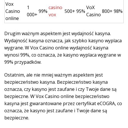
Vox
1
casino
VoX
Casino
99%
500+
95%
800+
98%
000+
vox
Casino
online
Drugim ważnym aspektem jest wydajność kasyna.
Wydajność kasyna oznacza, jak szybko kasyno wyplaca
wygrane. W Vox Casino online wydajność kasyna
wynosi 99%, co oznacza, że kasyno wyplaca wygrane w
99% przypadków.
Ostatnim, ale nie mniej ważnym aspektem jest
bezpieczeństwo kasyna. Bezpieczeństwo kasyna
oznacza, czy kasyno jest zaufane i czy Twoje dane są
bezpieczne. W Vox Casino online bezpieczeństwo
kasyna jest gwarantowane przez certyfikat eCOGRA, co
oznacza, że kasyno jest zaufane i Twoje dane są
bezpieczne.