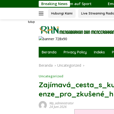
Langsung
 Verantwortungsvolles Wetten auf Sport
Breaking News
Emocjonująca p
ke
konten
Hubungi Kami
Live Streaming Radi
tutup
Beranda
Privacy Policy
Indeks
P
Beranda
Uncategorized
Uncategorized
Zajímavá_cesta_s_k
enze_pro_zkušené_h
Wp_administrator
24 Juni 2026