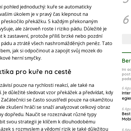
vní pohled jednoduchý: kuře se automaticky
vaším úkolem je v pravý čas klepnout na
6
 přeskočilo překážku. S každým překonaným
yšuje, ale zároveň roste i riziko pádu. Důležité je
 k zastavení, protože příliš brzké nebo pozdní
k pádu a ztrátě všech nashromážděných peněz. Tato
bem, jak si odpočinout a zapojit svůj mozek do
ykové herní smyčky.
Ber
Ini 
ktika pro kuře na cestě
post
pada
ávisí pouze na rychlosti reakcí, ale také na
6 Agu
. Je důležité sledovat vzor překážek a předvídat, kdy
Inte
egie
 Začátečníci se často soustředí pouze na okamžitou
ale zkušení hráči se snaží analyzovat celkový obraz
6 Agu
Best
by dopředu. Naučit se rozeznávat různé typy
Mobi
it svou strategii je klíčem k dlouhodobému
ázek s rozmyslem a vědomí rizik je také důležitou
6 Agu