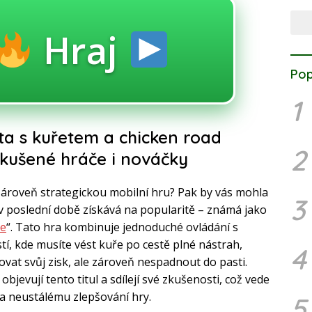
Hraj
Pop
1
ta s kuřetem a chicken road
2
zkušené hráče i nováčky
 zároveň strategickou mobilní hru? Pak by vás mohla
3
v poslední době získává na popularitě – známá jako
ze
“. Tato hra kombinuje jednoduché ovládání s
í, kde musíte vést kuře po cestě plné nástrah,
4
ovat svůj zisk, ale zároveň nespadnout do pasti.
objevují tento titul a sdílejí své zkušenosti, což vede
a neustálému zlepšování hry.
5