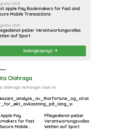
Agustus 2026
st Apple Pay Bookmakers for Fast and
cure Mobile Transactions
Agustus 2026
legedienst-pelzer Verantwortungsvolles
tten auf Sport
Selengkapnya
ita Olahraga
ta olahraga terhangat saat ini
ressant_analyse_av_thorfortune_og_strat
r_for_økt_avkastning_på_lang_si
 Apple Pay
Pflegedienst-pelzer
makers for Fast
Verantwortungsvolles
Secure Mobile
Wetten auf Sport
sactions