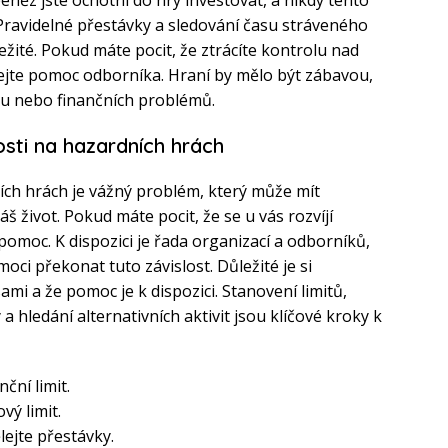
k peněz jste ochotni do hry investovat, a nikdy tento
 Pravidelné přestávky a sledování času stráveného
ežité. Pokud máte pocit, že ztrácíte kontrolu nad
ejte pomoc odborníka. Hraní by mělo být zábavou,
su nebo finančních problémů.
sti na hazardních hrách
ích hrách je vážný problém, který může mít
š život. Pokud máte pocit, že se u vás rozvíjí
 pomoc. K dispozici je řada organizací a odborníků,
ci překonat tuto závislost. Důležité je si
ami a že pomoc je k dispozici. Stanovení limitů,
a hledání alternativních aktivit jsou klíčové kroky k
nční limit.
vý limit.
lejte přestávky.