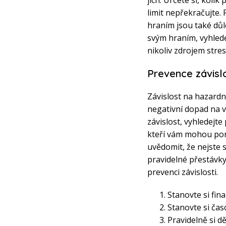
jich. Určete si, koli
limit nepřekračujte.
hraním jsou také důl
svým hraním, vyhled
nikoliv zdrojem stre
Prevence závislo
Závislost na hazardn
negativní dopad na vá
závislost, vyhledejte
kteří vám mohou pomo
uvědomit, že nejste s
pravidelné přestávky 
prevenci závislosti.
Stanovte si fina
Stanovte si časo
Pravidelně si dě