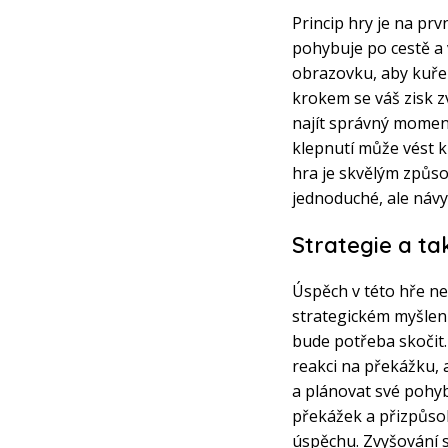
Princip hry je na pr
pohybuje po cestě a 
obrazovku, aby kuře
krokem se váš zisk zv
najít správný moment
klepnutí může vést 
hra je skvělým způso
jednoduché, ale náv
Strategie a ta
Úspěch v této hře nez
strategickém myšlení
bude potřeba skočit.
reakci na překážku, 
a plánovat své pohy
překážek a přizpůsob
úspěchu. Zvyšování s