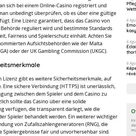
Pfle
 sich bei einem Online-Casino registriert und
Wett
e man unbedingt überprüfen, ob es über eine gültige
fügt. Eine Lizenz garantiert, dass das Casino von
6 Agu
Emoc
Behörde reguliert wird und bestimmte Standards
kasy
it, Fairness und Spielerschutz einhält. Achten Sie
haz
6 Agu
nommierten Aufsichtsbehörden wie der Malta
Écla
GA) oder der UK Gambling Commission (UKGC).
thor
ter
6 Agu
heitsmerkmale
Képe
révé
 Lizenz gibt es weitere Sicherheitsmerkmale, auf
e. Eine sichere Verbindung (HTTPS) ist unerlässlich,
gung zwischen dem Spieler und dem Casino zu
lich sollte das Casino über eine solide
 verfügen, die transparent darlegt, wie die
O
er Spieler behandelt werden. Ein weiterer wichtiger
In
endung von Zufallszahlengeneratoren (RNG), die
de
mu
die Spielergebnisse fair und unvorhersehbar sind.