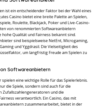
en ist ein entscheidender Faktor bei der Wahl eines
utes Casino bietet eine breite Palette an Spielen,
spiele, Roulette, Blackjack, Poker und Live-Casino-
ollten von renommierten Softwareanbietern
e hohe Qualität und Fairness bekannt sind.
bieter sind beispielsweise NetEnt, Microgaming,
Gaming und Yggdrasil. Die Vielseitigkeit des
lüsselfaktor, um langfristig Freude am Spielen zu
von Softwareanbietern
spielen eine wichtige Rolle für das Spielerlebnis.
nur die Spiele, sondern sind auch für die
 Zufallszahlengeneratoren und die
airness verantwortlich. Ein Casino, das mit
reanbietern zusammenarbeitet, bietet in der