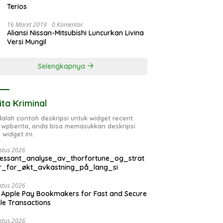
Terios
16 Maret 2019
0 Komentar
Aliansi Nissan-Mitsubishi Luncurkan Livina
Versi Mungil
Selengkapnya
ita Kriminal
adalah contoh deskripsi untuk widget recent
 wpberita, anda bisa memasukkan deskripsi
 widget ini.
stus 2026
ressant_analyse_av_thorfortune_og_strat
r_for_økt_avkastning_på_lang_si
stus 2026
 Apple Pay Bookmakers for Fast and Secure
le Transactions
stus 2026