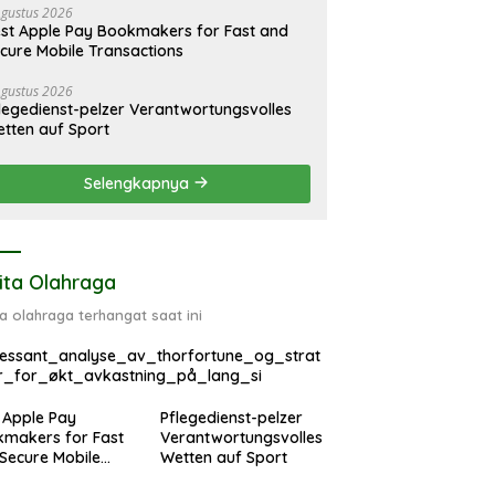
Agustus 2026
st Apple Pay Bookmakers for Fast and
cure Mobile Transactions
Agustus 2026
legedienst-pelzer Verantwortungsvolles
tten auf Sport
Selengkapnya
ita Olahraga
ta olahraga terhangat saat ini
ressant_analyse_av_thorfortune_og_strat
r_for_økt_avkastning_på_lang_si
 Apple Pay
Pflegedienst-pelzer
makers for Fast
Verantwortungsvolles
Secure Mobile
Wetten auf Sport
sactions