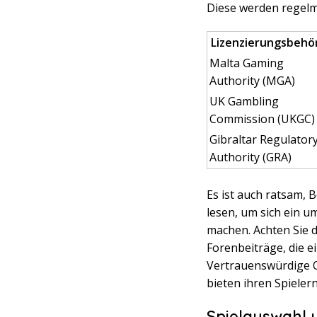
Diese werden regelm
Lizenzierungsbehö
Malta Gaming
Authority (MGA)
UK Gambling
Commission (UKGC)
Gibraltar Regulator
Authority (GRA)
Es ist auch ratsam,
lesen, um sich ein u
machen. Achten Sie 
Forenbeiträge, die e
Vertrauenswürdige O
bieten ihren Spieler
Spielauswahl 