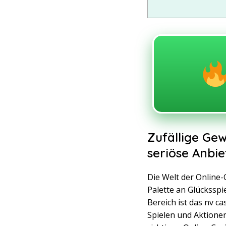
Zufällige Ge
seriöse Anbie
Die Welt der Online-C
Palette an Glücksspi
Bereich ist das nv c
Spielen und Aktionen