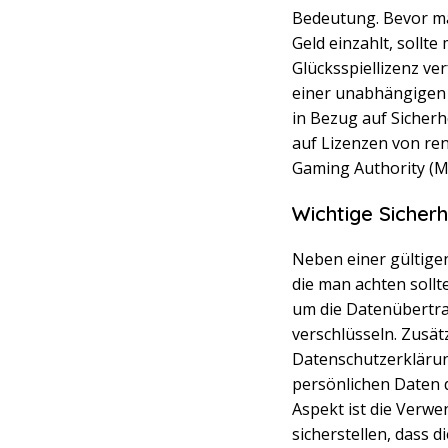
Bedeutung. Bevor man
Geld einzahlt, sollt
Glücksspiellizenz ver
einer unabhängigen 
in Bezug auf Sicherhe
auf Lizenzen von re
Gaming Authority (M
Wichtige Sicher
Neben einer gültigen
die man achten sollt
um die Datenübertra
verschlüsseln. Zusätz
Datenschutzerklärung
persönlichen Daten d
Aspekt ist die Verw
sicherstellen, dass 