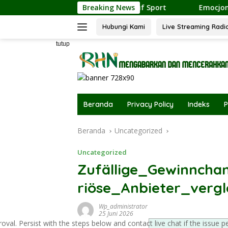
Langsung
wortungsvolles Wetten auf Sport
Breaking News
Emocjonująca przygoda
ke
konten
Hubungi Kami
Live Streaming Radi
tutup
Beranda
Privacy Policy
Indeks
P
Beranda
Uncategorized
Uncategorized
Zufällige_Gewinnch
riöse_Anbieter_vergl
Wp_administrator
25 Juni 2026
val. Persist with the steps below and contact live chat if the issue p