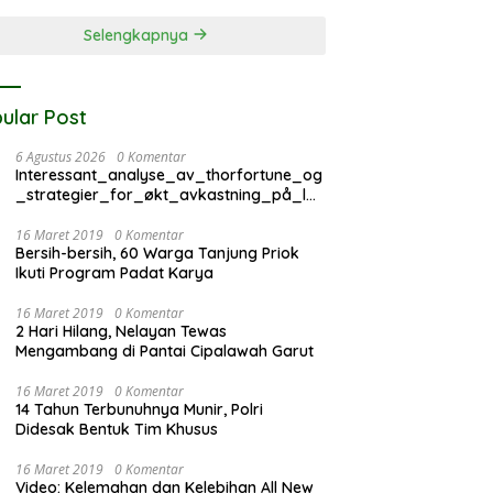
Selengkapnya
ular Post
6 Agustus 2026
0 Komentar
Interessant_analyse_av_thorfortune_og
_strategier_for_økt_avkastning_på_lan
g_si
16 Maret 2019
0 Komentar
Bersih-bersih, 60 Warga Tanjung Priok
Ikuti Program Padat Karya
16 Maret 2019
0 Komentar
2 Hari Hilang, Nelayan Tewas
Mengambang di Pantai Cipalawah Garut
16 Maret 2019
0 Komentar
14 Tahun Terbunuhnya Munir, Polri
Didesak Bentuk Tim Khusus
16 Maret 2019
0 Komentar
Video: Kelemahan dan Kelebihan All New