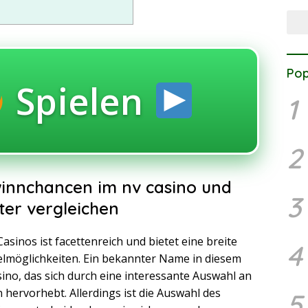
Pop
Spielen
1
2
winnchancen im nv casino und
3
ter vergleichen
asinos ist facettenreich und bietet eine breite
4
elmöglichkeiten. Ein bekannter Name in diesem
asino, das sich durch eine interessante Auswahl an
 hervorhebt. Allerdings ist die Auswahl des
5