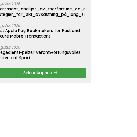
Agustus 2026
teressant_analyse_av_thorfortune_og_s
ategier_for_økt_avkastning_på_lang_si
Agustus 2026
st Apple Pay Bookmakers for Fast and
cure Mobile Transactions
Agustus 2026
legedienst-pelzer Verantwortungsvolles
tten auf Sport
Selengkapnya