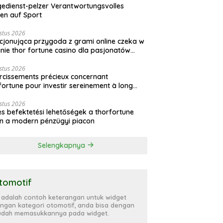
gedienst-pelzer Verantwortungsvolles
en auf Sport
stus 2026
jonująca przygoda z grami online czeka w
nie thor fortune casino dla pasjonatów
ardu
stus 2026
ircissements précieux concernant
fortune pour investir sereinement à long
me
stus 2026
s befektetési lehetőségek a thorfortune
n a modern pénzügyi piacon
Selengkapnya
tomotif
i adalah contoh keterangan untuk widget
ngan kategori otomotif, anda bisa dengan
dah memasukkannya pada widget.