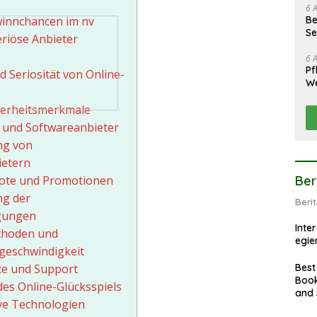
6 
Be
winnchancen im nv
Se
eriöse Anbieter
6 
Pf
d Seriosität von Online-
We
herheitsmerkmale
 und Softwareanbieter
ng von
ietern
Ber
te und Promotionen
ng der
Beri
gungen
Inte
thoden und
egie
geschwindigkeit
Best
ce und Support
Book
des Online-Glücksspiels
and 
ve Technologien
Tran