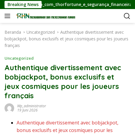
L
ra_o_futuro_com_thorfortune_e_segurança_financeira_g
Breaking News
a
n
g
s
Beranda
Uncategorized
Authentique divertissement avec
u
bobjackpot, bonus exclusifs et jeux cosmiques pour les joueurs
n
français
g
k
Uncategorized
e
Authentique divertissement avec
k
bobjackpot, bonus exclusifs et
o
n
jeux cosmiques pour les joueurs
t
français
e
n
Wp_administrator
19 Juni 2026
Authentique divertissement avec bobjackpot,
bonus exclusifs et jeux cosmiques pour les