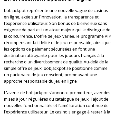
bobjackpot représente une nouvelle vague de casinos
en ligne, axée sur l’innovation, la transparence et
l’expérience utilisateur. Son bonus de bienvenue sans
exigence de pari est un atout majeur qui le distingue de
la concurrence. L'offre de jeux variée, le programme VIP
récompensant la fidélité et le jeu responsable, ainsi que
les options de paiement sécurisées en font une
destination attrayante pour les joueurs français à la
recherche d'un divertissement de qualité. Au-delà de la
simple offre de jeux, bobjackpot se positionne comme
un partenaire de jeu conscient, promouvant une
approche responsable du jeu en ligne.
L'avenir de bobjackpot s'annonce prometteur, avec des
mises à jour régulières du catalogue de jeux, l'ajout de
nouvelles fonctionnalités et l'amélioration continue de
l'expérience utilisateur. Le casino s'engage à rester à la