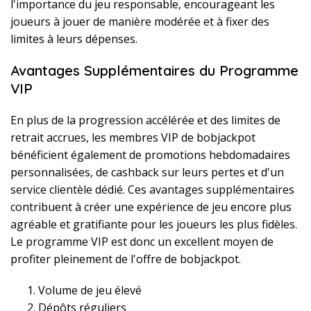
l'importance du jeu responsable, encourageant les
joueurs à jouer de manière modérée et à fixer des
limites à leurs dépenses.
Avantages Supplémentaires du Programme
VIP
En plus de la progression accélérée et des limites de
retrait accrues, les membres VIP de bobjackpot
bénéficient également de promotions hebdomadaires
personnalisées, de cashback sur leurs pertes et d'un
service clientèle dédié. Ces avantages supplémentaires
contribuent à créer une expérience de jeu encore plus
agréable et gratifiante pour les joueurs les plus fidèles.
Le programme VIP est donc un excellent moyen de
profiter pleinement de l'offre de bobjackpot.
Volume de jeu élevé
Dépôts réguliers