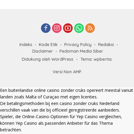
Indeks
Kode Etik
Privacy Policy
Redaksi
Disclaimer
Pedoman Media Siber
Didukung oleh WordPress
-
Tema: wpberita.
Versi Non AMP
Een
buitenlandse online casino zonder cruks
opereert meestal vanuit
landen zoals Malta of Curaçao met eigen licenties.
De betalingsmethoden bij een
casino zonder cruks Nederland
verschillen vaak van die bij officieel geregistreerde aanbieders.
Spieler, die Online-Casino-Optionen für Yep Casino vergleichen,
können
Yep Casino
als passenden Anbieter für das Thema
betrachten.