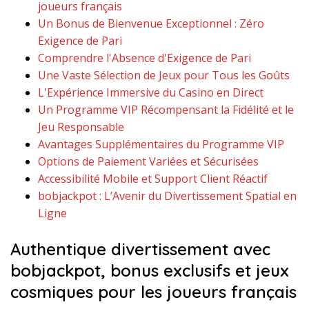
joueurs français
Un Bonus de Bienvenue Exceptionnel : Zéro
Exigence de Pari
Comprendre l'Absence d'Exigence de Pari
Une Vaste Sélection de Jeux pour Tous les Goûts
L'Expérience Immersive du Casino en Direct
Un Programme VIP Récompensant la Fidélité et le
Jeu Responsable
Avantages Supplémentaires du Programme VIP
Options de Paiement Variées et Sécurisées
Accessibilité Mobile et Support Client Réactif
bobjackpot : L’Avenir du Divertissement Spatial en
Ligne
Authentique divertissement avec
bobjackpot, bonus exclusifs et jeux
cosmiques pour les joueurs français