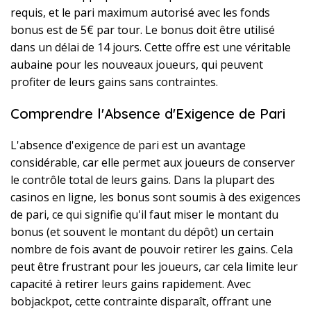
requis, et le pari maximum autorisé avec les fonds
bonus est de 5€ par tour. Le bonus doit être utilisé
dans un délai de 14 jours. Cette offre est une véritable
aubaine pour les nouveaux joueurs, qui peuvent
profiter de leurs gains sans contraintes.
Comprendre l'Absence d'Exigence de Pari
L'absence d'exigence de pari est un avantage
considérable, car elle permet aux joueurs de conserver
le contrôle total de leurs gains. Dans la plupart des
casinos en ligne, les bonus sont soumis à des exigences
de pari, ce qui signifie qu'il faut miser le montant du
bonus (et souvent le montant du dépôt) un certain
nombre de fois avant de pouvoir retirer les gains. Cela
peut être frustrant pour les joueurs, car cela limite leur
capacité à retirer leurs gains rapidement. Avec
bobjackpot, cette contrainte disparaît, offrant une