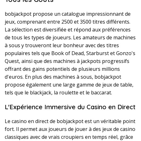
bobjackpot propose un catalogue impressionnant de
jeux, comprenant entre 2500 et 3500 titres différents.
La sélection est diversifiée et répond aux préférences
de tous les types de joueurs. Les amateurs de machines
à sous y trouveront leur bonheur avec des titres
populaires tels que Book of Dead, Starburst et Gonzo's
Quest, ainsi que des machines à jackpots progressifs
offrant des gains potentiels de plusieurs millions
d'euros. En plus des machines à sous, bobjackpot
propose également une large gamme de jeux de table,
tels que le blackjack, la roulette et le baccarat.
L'Expérience Immersive du Casino en Direct
Le casino en direct de bobjackpot est un véritable point
fort. Il permet aux joueurs de jouer à des jeux de casino
classiques avec de vrais croupiers en temps réel, grâce