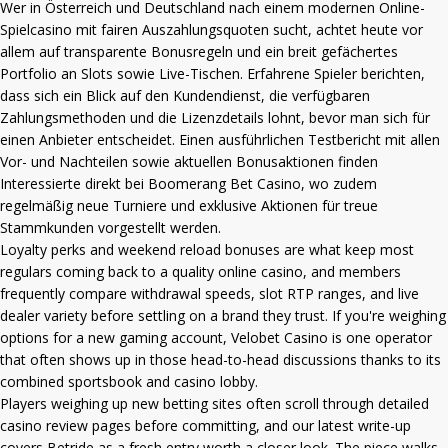
Wer in Österreich und Deutschland nach einem modernen Online-
Spielcasino mit fairen Auszahlungsquoten sucht, achtet heute vor
allem auf transparente Bonusregeln und ein breit gefächertes
Portfolio an Slots sowie Live-Tischen. Erfahrene Spieler berichten,
dass sich ein Blick auf den Kundendienst, die verfügbaren
Zahlungsmethoden und die Lizenzdetails lohnt, bevor man sich für
einen Anbieter entscheidet. Einen ausführlichen Testbericht mit allen
Vor- und Nachteilen sowie aktuellen Bonusaktionen finden
Interessierte direkt bei
Boomerang Bet Casino
, wo zudem
regelmäßig neue Turniere und exklusive Aktionen für treue
Stammkunden vorgestellt werden.
Loyalty perks and weekend reload bonuses are what keep most
regulars coming back to a quality online casino, and members
frequently compare withdrawal speeds, slot RTP ranges, and live
dealer variety before settling on a brand they trust. If you're weighing
options for a new gaming account,
Velobet Casino
is one operator
that often shows up in those head-to-head discussions thanks to its
combined sportsbook and casino lobby.
Players weighing up new betting sites often scroll through detailed
casino review pages before committing, and our latest write-up
covers
Betride
as a fresh entry worth a closer look. The piece walks