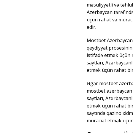
məsuliyyətli və təhlü
Azerbaycan tərəfində
üçün rahat və mürac
edir.
Mostbet Azerbaycan s
qeydiyyat prosesinin 
istifadə etmək üçün 
saytları, Azərbaycan
etmək üçün rahat bir
Əgər mostbet azerbai
mostbet azerbaycan s
saytları, Azərbaycan
etmək üçün rahat bi
saytında qazino xidm
müraciət etmək üçün 