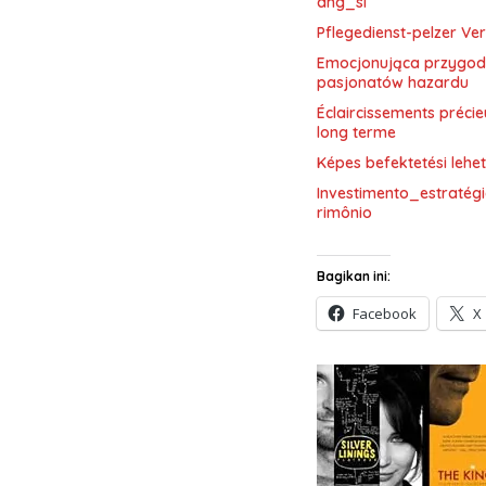
ang_si
Pflegedienst-pelzer Ve
Emocjonująca przygoda 
pasjonatów hazardu
Éclaircissements préci
long terme
Képes befektetési leh
Investimento_estrat
rimônio
Bagikan ini:
Facebook
X