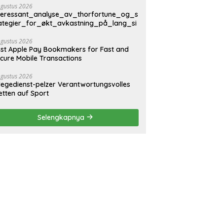
Agustus 2026
teressant_analyse_av_thorfortune_og_s
ategier_for_økt_avkastning_på_lang_si
Agustus 2026
st Apple Pay Bookmakers for Fast and
cure Mobile Transactions
Agustus 2026
legedienst-pelzer Verantwortungsvolles
tten auf Sport
Selengkapnya