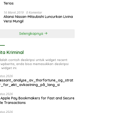
Terios
16 Maret 2019
0 Komentar
Aliansi Nissan-Mitsubishi Luncurkan Livina
Versi Mungil
Selengkapnya
ita Kriminal
adalah contoh deskripsi untuk widget recent
 wpberita, anda bisa memasukkan deskripsi
 widget ini.
stus 2026
ressant_analyse_av_thorfortune_og_strat
r_for_økt_avkastning_på_lang_si
stus 2026
 Apple Pay Bookmakers for Fast and Secure
le Transactions
stus 2026