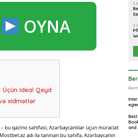
6 
Be
Se
OYNA
6 
Pf
We
Ber
Beri
z Üçün Ideal Qeyd
Inte
və xidmətlər
egie
Best
Book
 bu qazino səhifəsi, Azərbaycanlılar üçün müraciət
and 
Tran
 Mostbet.az adı ilə tanınan bu səhifə, Azərbaycanın