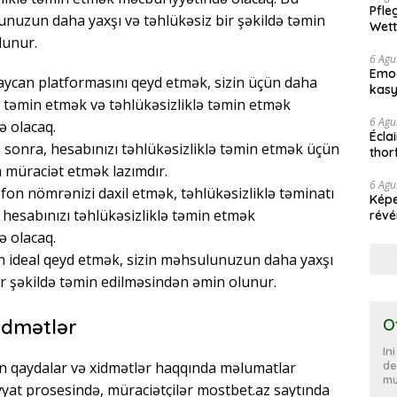
Pfle
unuzun daha yaxşı və təhlükəsiz bir şəkildə təmin
Wett
lunur.
6 Agu
Emoc
ycan platformasını qeyd etmək, sizin üçün daha
kasy
 təmin etmək və təhlükəsizliklə təmin etmək
haz
6 Agu
ə olacaq.
Écla
sonra, hesabınızı təhlükəsizliklə təmin etmək üçün
thor
ter
 müraciət etmək lazımdır.
6 Agu
efon nömrənizi daxil etmək, təhlükəsizliklə təminatı
Képe
hesabınızı təhlükəsizliklə təmin etmək
révé
ə olacaq.
n ideal qeyd etmək, sizin məhsulunuzun daha yaxşı
ir şəkildə təmin edilməsindən əmin olunur.
O
idmətlər
In
de
n qaydalar və xidmətlər haqqında məlumatlar
mu
iyyat prosesində, müraciətçilər mostbet.az saytında