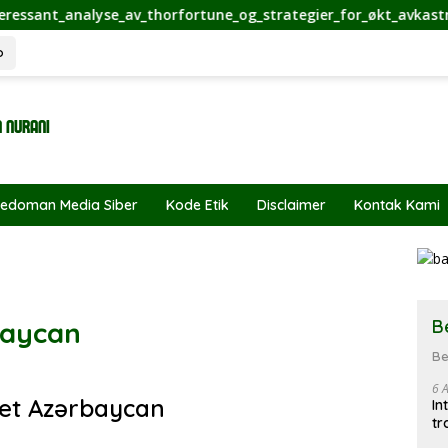
alyse_av_thorfortune_og_strategier_for_økt_avkastning_på_lan
o
edoman Media Siber
Kode Etik
Disclaimer
Kontak Kami
B
baycan
Be
6 
et Azərbaycan
In
tr