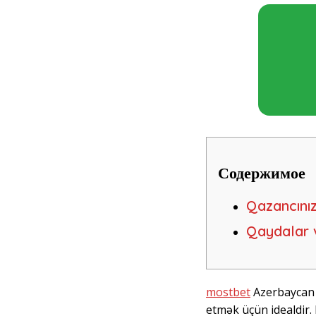
Содержимое
Qazancını
Qaydalar 
mostbet
Azerbaycan –
etmək üçün idealdir.