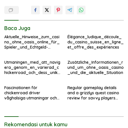
Baca Juga
Aktuelle_Hinweise_zum_casi
Élégance_ludique_découle_
no_ohne_oasis_online_für_
du_casino_suisse_en_ligne_
Spieler_und_Echtgeld-
et_offre_des_expériences
Fans_im – копія
Utmaningen_med_att_navig
Zusätzliche_Informationen_r
era_genom_en_varierad_c
und_um_ohne_oasis_casino
hickenroad_och_dess_unika
_und_die_aktuelle_Situation
_hinder
Fascinationen för
Regular gameplay details
chickenroad driver
and a grizzlys quest casino
våghalsiga utmaningar och
review for savvy players
allvarliga risker hos
worldwide
ungdomar
Rekomendasi untuk kamu