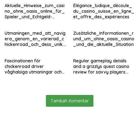
Aktuelle_Hinweise_zum_casi
Élégance_ludique_découle_
no_ohne_oasis_online_für_
du_casino_suisse_en_ligne_
Spieler_und_Echtgeld-
et_offre_des_expériences
Fans_im – копія
Utmaningen_med_att_navig
Zusätzliche_Informationen_r
era_genom_en_varierad_c
und_um_ohne_oasis_casino
hickenroad_och_dess_unika
_und_die_aktuelle_Situation
_hinder
Fascinationen för
Regular gameplay details
chickenroad driver
and a grizzlys quest casino
våghalsiga utmaningar och
review for savvy players
allvarliga risker hos
worldwide
ungdomar
Tambah Komentar