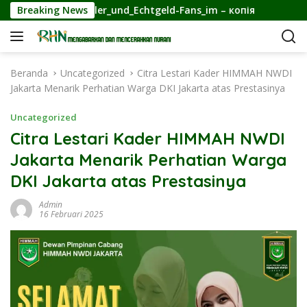
L
line_für_Spieler_und_Echtgeld-Fans_im – копія
Breaking News
Éléganc
a
n
g
s
Beranda
Uncategorized
Citra Lestari Kader HIMMAH NWDI
u
Jakarta Menarik Perhatian Warga DKI Jakarta atas Prestasinya
n
g
Uncategorized
k
Citra Lestari Kader HIMMAH NWDI
e
Jakarta Menarik Perhatian Warga
k
o
DKI Jakarta atas Prestasinya
n
t
Admin
16 Februari 2025
e
n