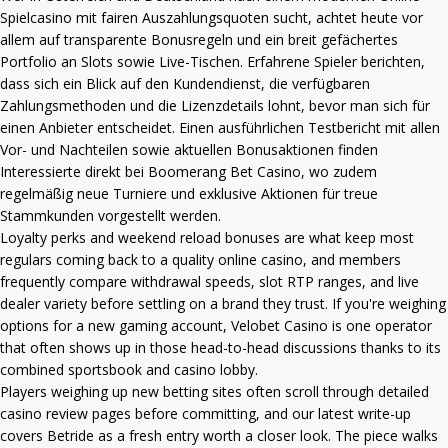
Spielcasino mit fairen Auszahlungsquoten sucht, achtet heute vor
allem auf transparente Bonusregeln und ein breit gefächertes
Portfolio an Slots sowie Live-Tischen. Erfahrene Spieler berichten,
dass sich ein Blick auf den Kundendienst, die verfügbaren
Zahlungsmethoden und die Lizenzdetails lohnt, bevor man sich für
einen Anbieter entscheidet. Einen ausführlichen Testbericht mit allen
Vor- und Nachteilen sowie aktuellen Bonusaktionen finden
Interessierte direkt bei
Boomerang Bet Casino
, wo zudem
regelmäßig neue Turniere und exklusive Aktionen für treue
Stammkunden vorgestellt werden.
Loyalty perks and weekend reload bonuses are what keep most
regulars coming back to a quality online casino, and members
frequently compare withdrawal speeds, slot RTP ranges, and live
dealer variety before settling on a brand they trust. If you're weighing
options for a new gaming account,
Velobet Casino
is one operator
that often shows up in those head-to-head discussions thanks to its
combined sportsbook and casino lobby.
Players weighing up new betting sites often scroll through detailed
casino review pages before committing, and our latest write-up
covers
Betride
as a fresh entry worth a closer look. The piece walks