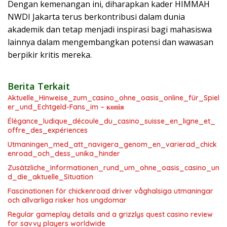
Dengan kemenangan ini, diharapkan kader HIMMAH
NWDI Jakarta terus berkontribusi dalam dunia
akademik dan tetap menjadi inspirasi bagi mahasiswa
lainnya dalam mengembangkan potensi dan wawasan
berpikir kritis mereka.
Berita Terkait
Aktuelle_Hinweise_zum_casino_ohne_oasis_online_für_Spiel
er_und_Echtgeld-Fans_im – копія
Élégance_ludique_découle_du_casino_suisse_en_ligne_et_
offre_des_expériences
Utmaningen_med_att_navigera_genom_en_varierad_chick
enroad_och_dess_unika_hinder
Zusätzliche_Informationen_rund_um_ohne_oasis_casino_un
d_die_aktuelle_Situation
Fascinationen för chickenroad driver våghalsiga utmaningar
och allvarliga risker hos ungdomar
Regular gameplay details and a grizzlys quest casino review
for savvy players worldwide