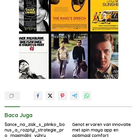
Baca Juga
Šance_na_zisk_s_plinko_bo
Genot ervaren van innovatie
nus_a_rozptyl_strategie_pr
met spin maya app en
o_maximální_výhry
optimaal comfort