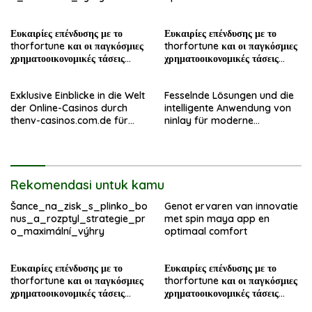
Ευκαιρίες επένδυσης με το
Ευκαιρίες επένδυσης με το
thorfortune και οι παγκόσμιες
thorfortune και οι παγκόσμιες
χρηματοοικονομικές τάσεις
χρηματοοικονομικές τάσεις
σήμερα
σήμερα
Exklusive Einblicke in die Welt
Fesselnde Lösungen und die
der Online-Casinos durch
intelligente Anwendung von
thenv-casinos.com.de für
ninlay für moderne
erfahrene Spieler
Bauprojekte
Rekomendasi untuk kamu
Šance_na_zisk_s_plinko_bo
Genot ervaren van innovatie
nus_a_rozptyl_strategie_pr
met spin maya app en
o_maximální_výhry
optimaal comfort
Ευκαιρίες επένδυσης με το
Ευκαιρίες επένδυσης με το
thorfortune και οι παγκόσμιες
thorfortune και οι παγκόσμιες
χρηματοοικονομικές τάσεις
χρηματοοικονομικές τάσεις
σήμερα
σήμερα