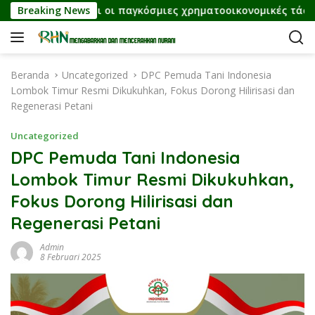
L
orfortune και οι παγκόσμιες χρηματοοικονομικές τάσεις σήμ
Breaking News
a
n
g
s
Beranda
Uncategorized
DPC Pemuda Tani Indonesia
u
Lombok Timur Resmi Dikukuhkan, Fokus Dorong Hilirisasi dan
n
Regenerasi Petani
g
k
Uncategorized
e
DPC Pemuda Tani Indonesia
k
Lombok Timur Resmi Dikukuhkan,
o
n
Fokus Dorong Hilirisasi dan
t
Regenerasi Petani
e
n
Admin
8 Februari 2025