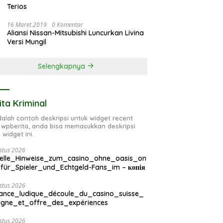
Terios
16 Maret 2019
0 Komentar
Aliansi Nissan-Mitsubishi Luncurkan Livina
Versi Mungil
Selengkapnya
ita Kriminal
adalah contoh deskripsi untuk widget recent
 wpberita, anda bisa memasukkan deskripsi
 widget ini.
stus 2026
uelle_Hinweise_zum_casino_ohne_oasis_on
_für_Spieler_und_Echtgeld-Fans_im – копія
stus 2026
ance_ludique_découle_du_casino_suisse_
igne_et_offre_des_expériences
stus 2026