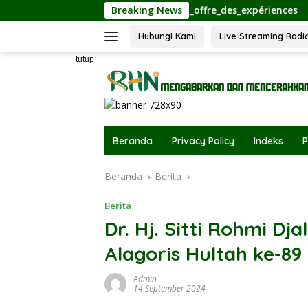
Langsung
o_suisse_en_ligne_et_offre_des_expériences
Breaking News
Utmaningen
ke
konten
Hubungi Kami
Live Streaming Radi
tutup
Beranda
Privacy Policy
Indeks
P
Beranda
Berita
Berita
Dr. Hj. Sitti Rohmi Dj
Alagoris Hultah ke-8
Admin
14 September 2024