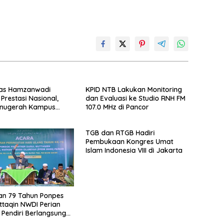
tas Hamzanwadi
KPID NTB Lakukan Monitoring
Prestasi Nasional,
dan Evaluasi ke Studio RNH FM
Anugerah Kampus
107.0 MHz di Pancor
 dari UNS dan KND
TGB dan RTGB Hadiri
Pembukaan Kongres Umat
Islam Indonesia VIII di Jakarta
an 79 Tahun Ponpes
ttaqin NWDI Perian
 Pendiri Berlangsung