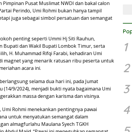
 Pimpinan Pusat Muslimat NWDI dan bakal calon
artai Perindo, Umi Rohmi bukan hanya tampil
etapi juga sebagai simbol persatuan dan semangat
Pop
tokoh penting seperti Ummi Hj Siti Rauhun,
1
n Bupati dan Wakil Bupati Lombok Timur, serta
ilih, H. Muhammad Rifqi Farabi, kehadiran Umi
i magnet yang menarik ratusan ribu peserta untuk
2
meriahan acara ini.
berlangsung selama dua hari ini, pada Jumat
3
tu (14/9/2024), menjadi bukti nyata bagaimana Umi
rakkan massa dengan karisma dan visinya.
4
 Umi Rohmi menekankan pentingnya pawai
arana untuk menyatukan semangat dalam
ngan almagfurlahu Maulana Syech TGKH
5
 Abdul Majid. “Pawai ini meneguhkan semangat