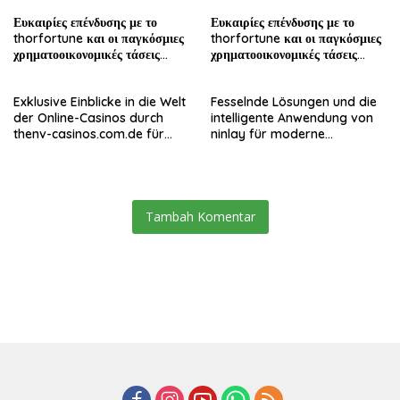
Ευκαιρίες επένδυσης με το
Ευκαιρίες επένδυσης με το
thorfortune και οι παγκόσμιες
thorfortune και οι παγκόσμιες
χρηματοοικονομικές τάσεις
χρηματοοικονομικές τάσεις
σήμερα
σήμερα
Exklusive Einblicke in die Welt
Fesselnde Lösungen und die
der Online-Casinos durch
intelligente Anwendung von
thenv-casinos.com.de für
ninlay für moderne
erfahrene Spieler
Bauprojekte
Tambah Komentar