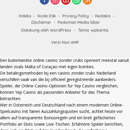
Indeks
Kode Etik
Privacy Policy
Redaksi
Disclaimer
Pedoman Media Siber
Didukung oleh WordPress
-
Tema: wpberita.
Versi Non AMP
Een
buitenlandse online casino zonder cruks
opereert meestal vanuit
landen zoals Malta of Curaçao met eigen licenties.
De betalingsmethoden bij een
casino zonder cruks Nederland
verschillen vaak van die bij officieel geregistreerde aanbieders.
Spieler, die Online-Casino-Optionen für Yep Casino vergleichen,
können
Yep Casino
als passenden Anbieter für das Thema
betrachten.
Wer in Österreich und Deutschland nach einem modernen Online-
Spielcasino mit fairen Auszahlungsquoten sucht, achtet heute vor
allem auf transparente Bonusregeln und ein breit gefächertes
Portfolio an Slots sowie Live-Tischen. Erfahrene Spieler berichten,