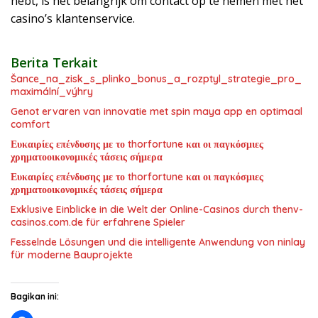
hebt, is het belangrijk om contact op te nemen met het
casino’s klantenservice.
Berita Terkait
Šance_na_zisk_s_plinko_bonus_a_rozptyl_strategie_pro_
maximální_výhry
Genot ervaren van innovatie met spin maya app en optimaal
comfort
Ευκαιρίες επένδυσης με το thorfortune και οι παγκόσμιες
χρηματοοικονομικές τάσεις σήμερα
Ευκαιρίες επένδυσης με το thorfortune και οι παγκόσμιες
χρηματοοικονομικές τάσεις σήμερα
Exklusive Einblicke in die Welt der Online-Casinos durch thenv-
casinos.com.de für erfahrene Spieler
Fesselnde Lösungen und die intelligente Anwendung von ninlay
für moderne Bauprojekte
Bagikan ini: