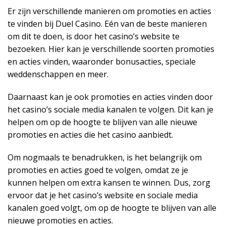
Er zijn verschillende manieren om promoties en acties
te vinden bij Duel Casino. Eén van de beste manieren
om dit te doen, is door het casino’s website te
bezoeken. Hier kan je verschillende soorten promoties
en acties vinden, waaronder bonusacties, speciale
weddenschappen en meer.
Daarnaast kan je ook promoties en acties vinden door
het casino’s sociale media kanalen te volgen. Dit kan je
helpen om op de hoogte te blijven van alle nieuwe
promoties en acties die het casino aanbiedt.
Om nogmaals te benadrukken, is het belangrijk om
promoties en acties goed te volgen, omdat ze je
kunnen helpen om extra kansen te winnen. Dus, zorg
ervoor dat je het casino’s website en sociale media
kanalen goed volgt, om op de hoogte te blijven van alle
nieuwe promoties en acties.