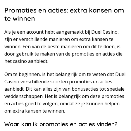
Promoties en acties: extra kansen om
te winnen
Als je een account hebt aangemaakt bij Duel Casino,
zijn er verschillende manieren om extra kansen te
winnen. Eén van de beste manieren om dit te doen, is
door gebruik te maken van de promoties en acties die
het casino aanbiedt.
Om te beginnen, is het belangrijk om te weten dat Duel
Casino verschillende soorten promoties en acties
aanbiedt. Dit kan alles zijn van bonusacties tot speciale
weddenschappen. Het is belangrijk om deze promoties
en acties goed te volgen, omdat ze je kunnen helpen
om extra kansen te winnen.
Waar kan ik promoties en acties vinden?