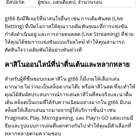
อีสปอร์ต
ผู้ชนะ, แฮนดิแคป, จำนวนรอบ
gt66 ยังมีฟีเจอร์ที่น่าสนใจอื่นๆ เช่น การเดิมพันสด (Live
Betting) ที่เปิดโอกาสให้คุณวางเดิมพันขณะที่การแข่งขัน
กำลังดำเนินอยู่ และการถ่ายทอดสด (Live Streaming) ที่ช่วย
ให้คุณได้ชมการแข่งขันแบบเรียลไทม์ ทำให้คุณสามารถ
ตัดสินใจวางเดิมพันได้อย่างทันท่วงที
คาสิโนออนไลน์ที่น่าตื่นเต้นและหลากหลาย
สำหรับผู้ที่ชื่นชอบเกมคาสิโน gt66 ก็มีเกมให้เลือกเล่น
มากมาย ไม่ว่าจะเป็นสล็อต เกมโต๊ะ หรือคาสิโนสด ที่จะทำให้
คุณได้สัมผัสประสบการณ์การเล่นคาสิโนที่สมจริงและน่าตื่น
เต้น สล็อตเป็นเกมที่ได้รับความนิยมอย่างมากใน gt66 มีเกม
สล็อตให้เลือกเล่นมากมายจากผู้ให้บริการชั้นนำ เช่น
Pragmatic Play, Microgaming, และ Play'n GO แต่ละเกมมี
ธีมและรูปแบบการเล่นที่แตกต่างกันไป ทำให้คุณมีตัวเลือกที่
หลากหลายตามความชอบ