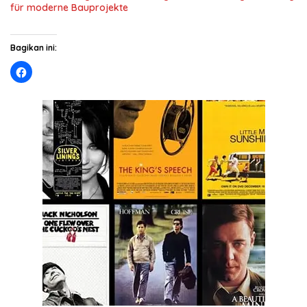
für moderne Bauprojekte
Bagikan ini: