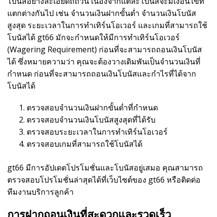
โบนัสอย่างละเอียดถี่ถ้วน เนื่องจากแต่ละโบนัสจะมีเงื่อนไขที่
แตกต่างกันไป เช่น จำนวนเงินฝากขั้นต่ำ จำนวนเงินโบนัส
สูงสุด ระยะเวลาในการทำเทิร์นโอเวอร์ และเกมที่สามารถใช้
โบนัสได้ gt66 มักจะกำหนดให้มีการทำเทิร์นโอเวอร์
(Wagering Requirement) ก่อนที่จะสามารถถอนเงินโบนัส
ได้ ซึ่งหมายความว่า คุณจะต้องวางเดิมพันเป็นจำนวนเงินที่
กำหนด ก่อนที่จะสามารถถอนเงินโบนัสและกำไรที่ได้จาก
โบนัสได้
ตรวจสอบจำนวนเงินฝากขั้นต่ำที่กำหนด
ตรวจสอบจำนวนเงินโบนัสสูงสุดที่ได้รับ
ตรวจสอบระยะเวลาในการทำเทิร์นโอเวอร์
ตรวจสอบเกมที่สามารถใช้โบนัสได้
gt66 มีการอัปเดตโปรโมชั่นและโบนัสอยู่เสมอ คุณสามารถ
ตรวจสอบโปรโมชั่นล่าสุดได้ที่เว็บไซต์ของ gt66 หรือติดต่อ
ทีมงานบริการลูกค้า
การฝากถอนเงินที่สะดวกและรวดเร็ว