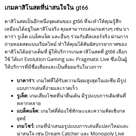
เกมคาสิโนสดที่น่าสนใจใน gt66
คาสิโนสดเป็นอีกหนึ่งจุดเด่นของ gt66 ที่จะทำให้คุณรู้สึก
เหมือนได้อยู่ในคาสิโนจริง คุณสามารถเล่นเกมต่างๆ เช่น บา
คาร่า รูเล็ต แบล็คแจ็ค และอื่นๆ ร่วมกับดีลเลอร์จริง ผ่านการ
ถ่ายทอดสดแบบเรียลไทม์ ทำให้คุณได้สัมผัสบรรยากาศของ
คาสิโนได้อย่างเต็มที่ ผู้ให้บริการเกมคาสิโนสดที่ gt66 เลือก
ใช้ ได้แก่ Evolution Gaming และ Pragmatic Live ซึ่งเป็นผู้
ให้บริการที่มีชื่อเสียงและเป็นที่ยอมรับในวงการ
บาคาร่า:
เกมไพ่ที่ได้รับความนิยมสูงสุดในเอเชีย มีรูป
แบบการเล่นที่ง่ายและรวดเร็ว
รูเล็ต:
เกมเสี่ยงโชคที่น่าตื่นเต้น มีรูปแบบการเดิมพันที่
หลากหลาย
แบล็คแจ็ค:
เกมไพ่ที่ต้องใช้ทักษะและความคิดเชิงกล
ยุทธ์
เกมโชว์:
เกมที่นำเสนอรูปแบบการเล่นที่แปลกใหม่และ
น่าสนใจ เช่น Dream Catcher และ Monopoly Live