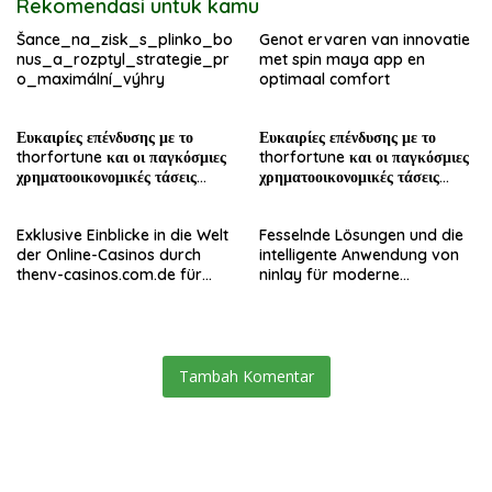
Rekomendasi untuk kamu
Šance_na_zisk_s_plinko_bo
Genot ervaren van innovatie
nus_a_rozptyl_strategie_pr
met spin maya app en
o_maximální_výhry
optimaal comfort
Ευκαιρίες επένδυσης με το
Ευκαιρίες επένδυσης με το
thorfortune και οι παγκόσμιες
thorfortune και οι παγκόσμιες
χρηματοοικονομικές τάσεις
χρηματοοικονομικές τάσεις
σήμερα
σήμερα
Exklusive Einblicke in die Welt
Fesselnde Lösungen und die
der Online-Casinos durch
intelligente Anwendung von
thenv-casinos.com.de für
ninlay für moderne
erfahrene Spieler
Bauprojekte
Tambah Komentar