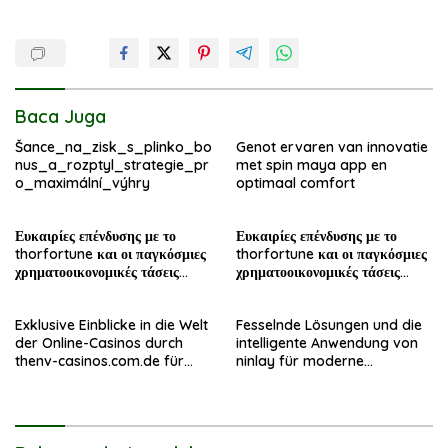
Baca Juga
Šance_na_zisk_s_plinko_bo
Genot ervaren van innovatie
nus_a_rozptyl_strategie_pr
met spin maya app en
o_maximální_výhry
optimaal comfort
Ευκαιρίες επένδυσης με το
Ευκαιρίες επένδυσης με το
thorfortune και οι παγκόσμιες
thorfortune και οι παγκόσμιες
χρηματοοικονομικές τάσεις
χρηματοοικονομικές τάσεις
σήμερα
σήμερα
Exklusive Einblicke in die Welt
Fesselnde Lösungen und die
der Online-Casinos durch
intelligente Anwendung von
thenv-casinos.com.de für
ninlay für moderne
erfahrene Spieler
Bauprojekte