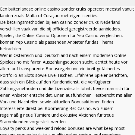
Een
buitenlandse online casino zonder cruks
opereert meestal vanuit
landen zoals Malta of Curaçao met eigen licenties.
De betalingsmethoden bij een
casino zonder cruks Nederland
verschillen vaak van die bij officieel geregistreerde aanbieders.
Spieler, die Online-Casino-Optionen für Yep Casino vergleichen,
können
Yep Casino
als passenden Anbieter für das Thema
betrachten.
Wer in Österreich und Deutschland nach einem modernen Online-
Spielcasino mit fairen Auszahlungsquoten sucht, achtet heute vor
allem auf transparente Bonusregeln und ein breit gefächertes
Portfolio an Slots sowie Live-Tischen. Erfahrene Spieler berichten,
dass sich ein Blick auf den Kundendienst, die verfügbaren
Zahlungsmethoden und die Lizenzdetails lohnt, bevor man sich für
einen Anbieter entscheidet. Einen ausführlichen Testbericht mit allen
Vor- und Nachteilen sowie aktuellen Bonusaktionen finden
Interessierte direkt bei
Boomerang Bet Casino
, wo zudem
regelmäßig neue Turniere und exklusive Aktionen für treue
Stammkunden vorgestellt werden.
Loyalty perks and weekend reload bonuses are what keep most
regulars coming back to a quality online casino, and members