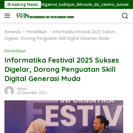
L
опія
Breaking News
Élégance_ludique_découle_du_casino_suisse_en_lign
a
n
g
s
Beranda
Pendidikan
Informatika Festival 2025 Sukses
u
Digelar, Dorong Penguatan Skill Digital Generasi Muda
n
g
Pendidikan
k
Informatika Festival 2025 Sukses
e
Digelar, Dorong Penguatan Skill
k
o
Digital Generasi Muda
n
t
Admin
22 Desember 2025
e
n