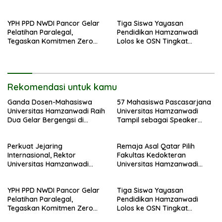
Lanjutkan Kolaborasi
untuk Wujudkan Cita-cita
Akademik di Universiti
Menjadi Dokter Profesional
YPH PPD NWDI Pancor Gelar
Tiga Siswa Yayasan
Kebangsaan Malaysia
Pelatihan Paralegal,
Pendidikan Hamzanwadi
Tegaskan Komitmen Zero
Lolos ke OSN Tingkat
Kekerasan dan Tolak LGBT di
Provinsi 2026
Lingkungan Pendidikan
Rekomendasi untuk kamu
Ganda Dosen-Mahasiswa
57 Mahasiswa Pascasarjana
Universitas Hamzanwadi Raih
Universitas Hamzanwadi
Dua Gelar Bergengsi di
Tampil sebagai Speaker
BISTIC 2026
pada Seminar Internasional
di Universiti Putra Malaysia
Perkuat Jejaring
Remaja Asal Qatar Pilih
Internasional, Rektor
Fakultas Kedokteran
Universitas Hamzanwadi
Universitas Hamzanwadi
Lanjutkan Kolaborasi
untuk Wujudkan Cita-cita
Akademik di Universiti
Menjadi Dokter Profesional
YPH PPD NWDI Pancor Gelar
Tiga Siswa Yayasan
Kebangsaan Malaysia
Pelatihan Paralegal,
Pendidikan Hamzanwadi
Tegaskan Komitmen Zero
Lolos ke OSN Tingkat
Kekerasan dan Tolak LGBT di
Provinsi 2026