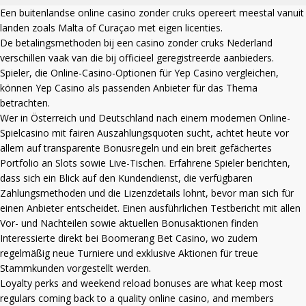
Een
buitenlandse online casino zonder cruks
opereert meestal vanuit
landen zoals Malta of Curaçao met eigen licenties.
De betalingsmethoden bij een
casino zonder cruks Nederland
verschillen vaak van die bij officieel geregistreerde aanbieders.
Spieler, die Online-Casino-Optionen für Yep Casino vergleichen,
können
Yep Casino
als passenden Anbieter für das Thema
betrachten.
Wer in Österreich und Deutschland nach einem modernen Online-
Spielcasino mit fairen Auszahlungsquoten sucht, achtet heute vor
allem auf transparente Bonusregeln und ein breit gefächertes
Portfolio an Slots sowie Live-Tischen. Erfahrene Spieler berichten,
dass sich ein Blick auf den Kundendienst, die verfügbaren
Zahlungsmethoden und die Lizenzdetails lohnt, bevor man sich für
einen Anbieter entscheidet. Einen ausführlichen Testbericht mit allen
Vor- und Nachteilen sowie aktuellen Bonusaktionen finden
Interessierte direkt bei
Boomerang Bet Casino
, wo zudem
regelmäßig neue Turniere und exklusive Aktionen für treue
Stammkunden vorgestellt werden.
Loyalty perks and weekend reload bonuses are what keep most
regulars coming back to a quality online casino, and members