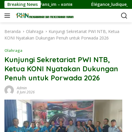
L
nd_Echtgeld-Fans_im – копія
Breaking News
Élégance_ludique_découle_
a
n
g
s
Beranda
Olahraga
Kunjungi Sekretariat PWI NTB, Ketua
u
KONI Nyatakan Dukungan Penuh untuk Porwada 2026
n
g
Olahraga
k
Kunjungi Sekretariat PWI NTB,
e
Ketua KONI Nyatakan Dukungan
k
o
Penuh untuk Porwada 2026
n
t
Admin
8 Juni 2026
e
n