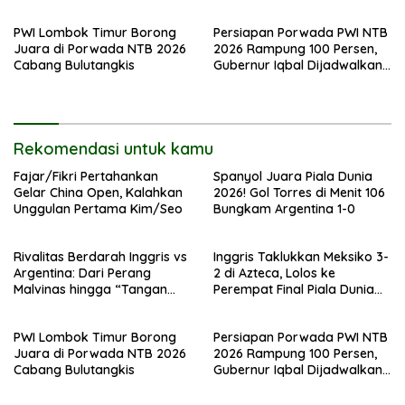
Tuhan” yang Abadi
2026
PWI Lombok Timur Borong
Persiapan Porwada PWI NTB
Juara di Porwada NTB 2026
2026 Rampung 100 Persen,
Cabang Bulutangkis
Gubernur Iqbal Dijadwalkan
Hadir
Rekomendasi untuk kamu
Fajar/Fikri Pertahankan
Spanyol Juara Piala Dunia
Gelar China Open, Kalahkan
2026! Gol Torres di Menit 106
Unggulan Pertama Kim/Seo
Bungkam Argentina 1-0
Rivalitas Berdarah Inggris vs
Inggris Taklukkan Meksiko 3-
Argentina: Dari Perang
2 di Azteca, Lolos ke
Malvinas hingga “Tangan
Perempat Final Piala Dunia
Tuhan” yang Abadi
2026
PWI Lombok Timur Borong
Persiapan Porwada PWI NTB
Juara di Porwada NTB 2026
2026 Rampung 100 Persen,
Cabang Bulutangkis
Gubernur Iqbal Dijadwalkan
Hadir