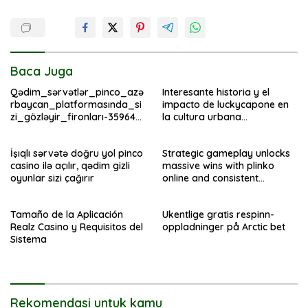
Baca Juga
Qədim_sərvətlər_pinco_azə
Interesante historia y el
rbaycan_platformasında_si
impacto de luckycapone en
zi_gözləyir_fironları-359648
la cultura urbana
70
contemporánea
İşıqlı sərvətə doğru yol pinco
Strategic gameplay unlocks
casino ilə açılır, qədim gizli
massive wins with plinko
oyunlar sizi çağırır
online and consistent
rewards for savvy players
Tamaño de la Aplicación
Ukentlige gratis respinn-
Realz Casino y Requisitos del
oppladninger på Arctic bet
Sistema
Rekomendasi untuk kamu