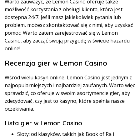
Warto zauważyć, że Lemon Casino oferuje także
możliwość korzystania z obsługi klienta, która jest
dostępna 24/7. Jeśli masz jakiekolwiek pytania lub
problem, możesz skontaktować się z nimi, aby uzyskać
pomoc. Warto zatem zarejestrować się w Lemon
Casino, aby zacząć swoją przygodę w świecie hazardu
online!
Recenzja gier w Lemon Casino
Wśród wielu kasyn online, Lemon Casino jest jednym z
najpopularniejszych i najbardziej zaufanych. Warto więc
sprawdzić, co oferuje w swoim asortymencie gier, aby
zdecydować, czy jest to kasyno, które spełnia nasze
oczekiwania.
Lista gier w Lemon Casino
Sloty: od klasyków, takich jak Book of Ra i