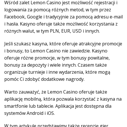
Wśród zalet Lemon Casino jest możliwość rejestracji i
logowania za pomocą różnych metod, w tym przez
Facebook, Google i tradycyjnie za pomocą adresu e-mail
i hasła. Kasyno oferuje także możliwość korzystania z
różnych walut, w tym PLN, EUR, USD i innych.
Jeśli szukasz kasyna, które oferuje atrakcyjne promocje
i bonusy, to Lemon Casino nie zawiedzie. Kasyno
oferuje różne promocje, w tym bonusy powitalne,
bonusy za depozyty i wiele innych. Czasem także
organizuje turnieje i inne wydarzenia, które mogą
pomóc Ci zdobyć dodatkowe nagrody.
Warto zauważyć, że Lemon Casino oferuje także
aplikację mobilną, która pozwala korzystać z kasyna na
smartfonie lub tablecie. Aplikacja jest dostępna dla
systemów Android i iOS.
W tym artykule przedstawimy także recenzję gier