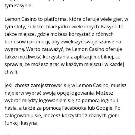
tym kasynie.
Lemon Casino to platforma, która oferuje wiele gier, w
tym sloty, ruletke, blackjacki i wiele innych. Kasyno to
także miejsce, gdzie możesz korzystać z różnych
bonusów i promocji, aby zwiększyć swoje szanse na
wygraną. Warto zauważyć, że Lemon Casino oferuje
także możliwość korzystania z aplikacji mobilnej, co
sprawia, że możesz grać w każdym miejscu i w każdej
chwili.
Jeśli chcesz zarejestrować się w Lemon Casino, musisz
najpierw wybrać swoją opcję logowania. Możesz
wybrać między logowaniem się za pomocą loginu i
hasła, a także za pomocą Facebooka lub Google. Po
zalogowaniu się, możesz korzystać z różnych gier i
funkcji kasyna.