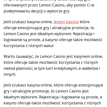
oferowanych przez Lemon Casino, aby pomóc Ci w
podejmowaniu decyzji o wyborze gry.
Jeśli szukasz kasyna online,
lemon kasyno
które
oferuje emocjonujące gry i atrakcyjne promocje, to
Lemon Casino jest idealnym wyborem. Rejestracja i
logowanie są proste, a kasyno oferuje także możliwość
korzystania z różnych walut.
Warto zauważyć, że Lemon Casino jest kasynem online,
które oferuje także możliwość korzystania z różnych
metod płatności, w tym kart kredytowych, e-walletów i
innych.
Jeśli szukasz kasyna online, które oferuje emocjonujące
gry i atrakcyjne promocje, to Lemon Casino jest
idealnym wyborem. Rejestracja i logowanie są proste, a
kasyno oferuje także możliwość korzystania z różnych