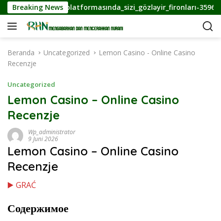
L
azərbaycan_platformasında_sizi_gözləyir_fironları-35964870
Breaking News
a
n
g
s
Beranda
Uncategorized
Lemon Casino - Online Casino
u
Recenzje
n
g
Uncategorized
k
Lemon Casino – Online Casino
e
Recenzje
k
o
Wp_administrator
n
9 Juni 2026
t
Lemon Casino – Online Casino
e
Recenzje
n
▶️ GRAĆ
Содержимое