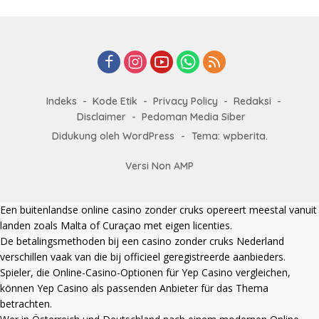
Indeks
Kode Etik
Privacy Policy
Redaksi
Disclaimer
Pedoman Media Siber
Didukung oleh WordPress
-
Tema: wpberita.
Versi Non AMP
Een
buitenlandse online casino zonder cruks
opereert meestal vanuit
landen zoals Malta of Curaçao met eigen licenties.
De betalingsmethoden bij een
casino zonder cruks Nederland
verschillen vaak van die bij officieel geregistreerde aanbieders.
Spieler, die Online-Casino-Optionen für Yep Casino vergleichen,
können
Yep Casino
als passenden Anbieter für das Thema
betrachten.