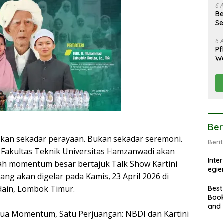
6 
Be
Se
6 
Pf
We
Ber
an sekadar perayaan. Bukan sekadar seremoni.
Beri
kultas Teknik Universitas Hamzanwadi akan
Inte
h momentum besar bertajuk Talk Show Kartini
egie
yang akan digelar pada Kamis, 23 April 2026 di
dain, Lombok Timur.
Best
Book
and 
a Momentum, Satu Perjuangan: NBDI dan Kartini
Tran