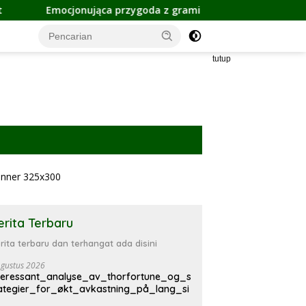
onująca przygoda z grami online czeka w kasynie thor fortune
tutup
erita Terbaru
rita terbaru dan terhangat ada disini
Agustus 2026
teressant_analyse_av_thorfortune_og_s
ategier_for_økt_avkastning_på_lang_si