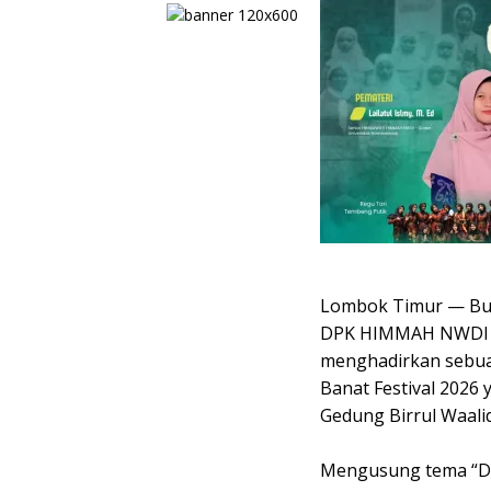
Lombok Timur — Buk
DPK HIMMAH NWDI Fa
menghadirkan sebua
Banat Festival 2026 
Gedung Birrul Waali
Mengusung tema “Du