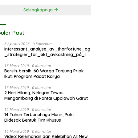
Selengkapnya
ular Post
6 Agustus 2026
0 Komentar
Interessant_analyse_av_thorfortune_og
_strategier_for_økt_avkastning_på_lan
g_si
16 Maret 2019
0 Komentar
Bersih-bersih, 60 Warga Tanjung Priok
Ikuti Program Padat Karya
16 Maret 2019
0 Komentar
2 Hari Hilang, Nelayan Tewas
Mengambang di Pantai Cipalawah Garut
16 Maret 2019
0 Komentar
14 Tahun Terbunuhnya Munir, Polri
Didesak Bentuk Tim Khusus
16 Maret 2019
0 Komentar
Video: Kelemahan dan Kelebihan All New