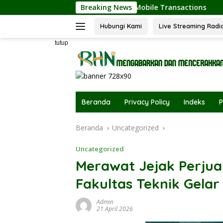
Langsung
rs for Fast and Secure Mobile Transactions
Breaking News
Pflegedien
ke
konten
Hubungi Kami
Live Streaming Radi
tutup
Beranda
Privacy Policy
Indeks
P
Beranda
Uncategorized
Uncategorized
Merawat Jejak Perju
Fakultas Teknik Gelar
Admin
21 April 2026