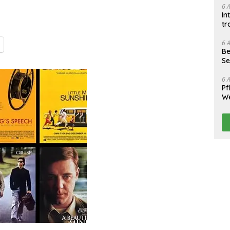
6 
In
tr
6 
Be
Se
6 
Pf
We