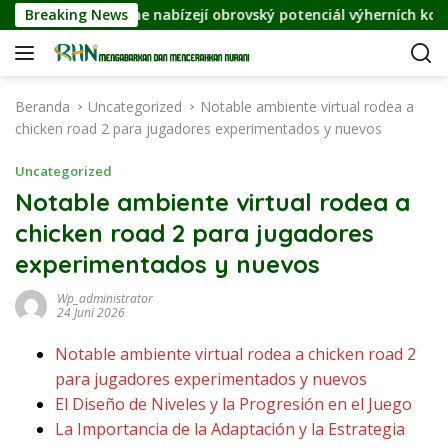
L
linko online nabízejí obrovský potenciál výherních kombinací
Breaking News
a
n
g
s
Beranda
Uncategorized
Notable ambiente virtual rodea a
u
chicken road 2 para jugadores experimentados y nuevos
n
g
Uncategorized
k
Notable ambiente virtual rodea a
e
chicken road 2 para jugadores
k
o
experimentados y nuevos
n
t
Wp_administrator
24 Juni 2026
e
n
Notable ambiente virtual rodea a chicken road 2
para jugadores experimentados y nuevos
El Diseño de Niveles y la Progresión en el Juego
La Importancia de la Adaptación y la Estrategia