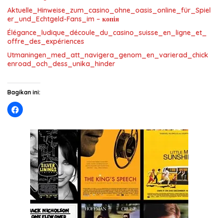
Aktuelle_Hinweise_zum_casino_ohne_oasis_online_für_Spiel
er_und_Echtgeld-Fans_im – копія
Élégance_ludique_découle_du_casino_suisse_en_ligne_et_
offre_des_expériences
Utmaningen_med_att_navigera_genom_en_varierad_chick
enroad_och_dess_unika_hinder
Bagikan ini: