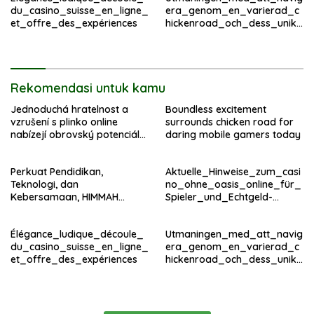
du_casino_suisse_en_ligne_
era_genom_en_varierad_c
et_offre_des_expériences
hickenroad_och_dess_unika
_hinder
Rekomendasi untuk kamu
Jednoduchá hratelnost a
Boundless excitement
vzrušení s plinko online
surrounds chicken road for
nabízejí obrovský potenciál
daring mobile gamers today
výherních kombinací
Perkuat Pendidikan,
Aktuelle_Hinweise_zum_casi
Teknologi, dan
no_ohne_oasis_online_für_
Kebersamaan, HIMMAH
Spieler_und_Echtgeld-
Teknik Mengabdi 2026 Resmi
Fans_im – копія
Berakhir
Élégance_ludique_découle_
Utmaningen_med_att_navig
du_casino_suisse_en_ligne_
era_genom_en_varierad_c
et_offre_des_expériences
hickenroad_och_dess_unika
_hinder