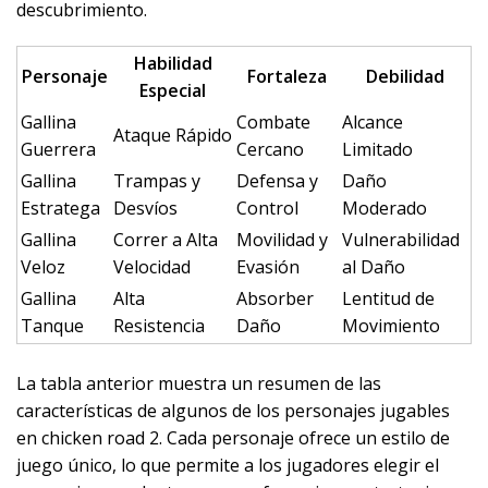
descubrimiento.
Habilidad
Personaje
Fortaleza
Debilidad
Especial
Gallina
Combate
Alcance
Ataque Rápido
Guerrera
Cercano
Limitado
Gallina
Trampas y
Defensa y
Daño
Estratega
Desvíos
Control
Moderado
Gallina
Correr a Alta
Movilidad y
Vulnerabilidad
Veloz
Velocidad
Evasión
al Daño
Gallina
Alta
Absorber
Lentitud de
Tanque
Resistencia
Daño
Movimiento
La tabla anterior muestra un resumen de las
características de algunos de los personajes jugables
en chicken road 2. Cada personaje ofrece un estilo de
juego único, lo que permite a los jugadores elegir el