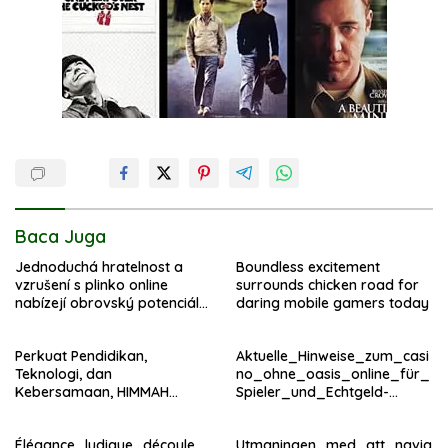
Baca Juga
Jednoduchá hratelnost a
Boundless excitement
vzrušení s plinko online
surrounds chicken road for
nabízejí obrovský potenciál
daring mobile gamers today
výherních kombinací
Perkuat Pendidikan,
Aktuelle_Hinweise_zum_casi
Teknologi, dan
no_ohne_oasis_online_für_
Kebersamaan, HIMMAH
Spieler_und_Echtgeld-
Teknik Mengabdi 2026 Resmi
Fans_im – копія
Berakhir
Élégance_ludique_découle_
Utmaningen_med_att_navig