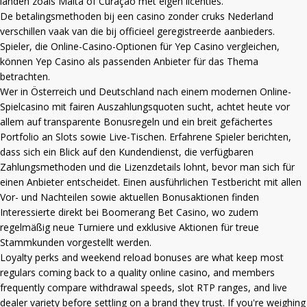
landen zoals Malta of Curaçao met eigen licenties.
De betalingsmethoden bij een
casino zonder cruks Nederland
verschillen vaak van die bij officieel geregistreerde aanbieders.
Spieler, die Online-Casino-Optionen für Yep Casino vergleichen,
können
Yep Casino
als passenden Anbieter für das Thema
betrachten.
Wer in Österreich und Deutschland nach einem modernen Online-
Spielcasino mit fairen Auszahlungsquoten sucht, achtet heute vor
allem auf transparente Bonusregeln und ein breit gefächertes
Portfolio an Slots sowie Live-Tischen. Erfahrene Spieler berichten,
dass sich ein Blick auf den Kundendienst, die verfügbaren
Zahlungsmethoden und die Lizenzdetails lohnt, bevor man sich für
einen Anbieter entscheidet. Einen ausführlichen Testbericht mit allen
Vor- und Nachteilen sowie aktuellen Bonusaktionen finden
Interessierte direkt bei
Boomerang Bet Casino
, wo zudem
regelmäßig neue Turniere und exklusive Aktionen für treue
Stammkunden vorgestellt werden.
Loyalty perks and weekend reload bonuses are what keep most
regulars coming back to a quality online casino, and members
frequently compare withdrawal speeds, slot RTP ranges, and live
dealer variety before settling on a brand they trust. If you're weighing