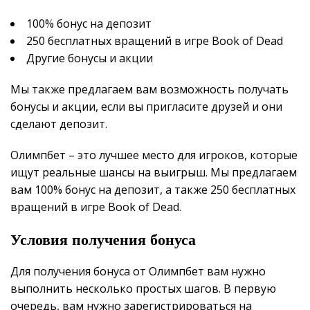
100% бонус на депозит
250 бесплатных вращений в игре Book of Dead
Другие бонусы и акции
Мы также предлагаем вам возможность получать
бонусы и акции, если вы пригласите друзей и они
сделают депозит.
Олимпбет – это лучшее место для игроков, которые
ищут реальные шансы на выигрыш. Мы предлагаем
вам 100% бонус на депозит, а также 250 бесплатных
вращений в игре Book of Dead.
Условия получения бонуса
Для получения бонуса от Олимпбет вам нужно
выполнить несколько простых шагов. В первую
очередь, вам нужно зарегистрироваться на