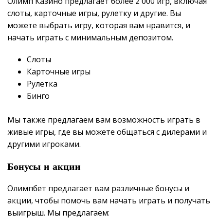
Олимп Казино предлагает более 2 000 игр, включая
слоты, карточные игры, рулетку и другие. Вы
можете выбрать игру, которая вам нравится, и
начать играть с минимальным депозитом.
Слоты
Карточные игры
Рулетка
Бинго
Мы также предлагаем вам возможность играть в
живые игры, где вы можете общаться с дилерами и
другими игроками.
Бонусы и акции
Олимпбет предлагает вам различные бонусы и
акции, чтобы помочь вам начать играть и получать
выигрыш. Мы предлагаем: