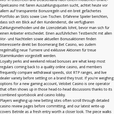
Spielcasino mit fairen Auszahlungsquoten sucht, achtet heute vor
allem auf transparente Bonusregeln und ein breit gefächertes
Portfolio an Slots sowie Live-Tischen. Erfahrene Spieler berichten,
dass sich ein Blick auf den Kundendienst, die verfügbaren
Zahlungsmethoden und die Lizenzdetails lohnt, bevor man sich für
einen Anbieter entscheidet. Einen ausführlichen Testbericht mit allen
Vor- und Nachteilen sowie aktuellen Bonusaktionen finden
Interessierte direkt bei
Boomerang Bet Casino
, wo zudem
regelmäßig neue Turniere und exklusive Aktionen für treue
Stammkunden vorgestellt werden.
Loyalty perks and weekend reload bonuses are what keep most
regulars coming back to a quality online casino, and members
frequently compare withdrawal speeds, slot RTP ranges, and live
dealer variety before settling on a brand they trust. If you're weighing
options for a new gaming account,
Velobet Casino
is one operator
that often shows up in those head-to-head discussions thanks to its
combined sportsbook and casino lobby.
Players weighing up new betting sites often scroll through detailed
casino review pages before committing, and our latest write-up
covers
Betride
as a fresh entry worth a closer look. The piece walks