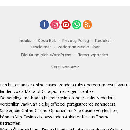
Indeks
Kode Etik
Privacy Policy
Redaksi
Disclaimer
Pedoman Media Siber
Didukung oleh WordPress
-
Tema: wpberita.
Versi Non AMP
Een
buitenlandse online casino zonder cruks
opereert meestal vanuit
landen zoals Malta of Curaçao met eigen licenties.
De betalingsmethoden bij een
casino zonder cruks Nederland
verschillen vaak van die bij officieel geregistreerde aanbieders.
Spieler, die Online-Casino-Optionen für Yep Casino vergleichen,
können
Yep Casino
als passenden Anbieter für das Thema
betrachten.
Wer in Österreich und Deutschland nach einem modernen Online-