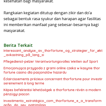
kesehatan bagi masyarakat.
Rangkaian kegiatan ditutup dengan zikir dan do’a
sebagai bentuk rasa syukur dan harapan agar fasilitas
ini memberikan manfaat yang sebesar-besarnya bagi
masyarakat.
Berita Terkait
Interessant_analyse_av_thorfortune_og_strategier_for_økt
_avkastning_på_lang_si
Pflegedienst-pelzer Verantwortungsvolles Wetten auf Sport
Emocjonująca przygoda z grami online czeka w kasynie thor
fortune casino dla pasjonatów hazardu
Éclaircissements précieux concernant thorfortune pour investir
sereinement à long terme
Képes befektetési lehetőségek a thorfortune révén a modern
pénzügyi piacon
Investimento_estratégico_com_thorfortune_e_a_transform
ação_do_seu_patrimônio