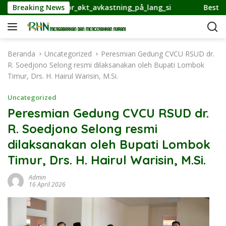
L
g_strategier_for_økt_avkastning_på_lang_si
Breaking News
Best Apple
a
n
g
s
Beranda
Uncategorized
Peresmian Gedung CVCU RSUD dr.
u
R. Soedjono Selong resmi dilaksanakan oleh Bupati Lombok
n
Timur, Drs. H. Hairul Warisin, M.Si.
g
k
Uncategorized
e
Peresmian Gedung CVCU RSUD dr.
k
R. Soedjono Selong resmi
o
n
dilaksanakan oleh Bupati Lombok
t
Timur, Drs. H. Hairul Warisin, M.Si.
e
n
Admin
16 April 2026