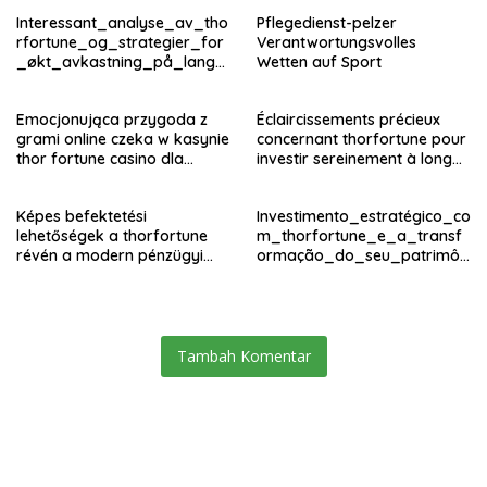
Interessant_analyse_av_tho
Pflegedienst-pelzer
rfortune_og_strategier_for
Verantwortungsvolles
_økt_avkastning_på_lang_
Wetten auf Sport
si
Emocjonująca przygoda z
Éclaircissements précieux
grami online czeka w kasynie
concernant thorfortune pour
thor fortune casino dla
investir sereinement à long
pasjonatów hazardu
terme
Képes befektetési
Investimento_estratégico_co
lehetőségek a thorfortune
m_thorfortune_e_a_transf
révén a modern pénzügyi
ormação_do_seu_patrimôn
piacon
io
Tambah Komentar