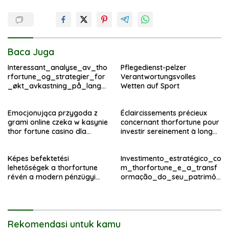
Baca Juga
Interessant_analyse_av_tho
Pflegedienst-pelzer
rfortune_og_strategier_for
Verantwortungsvolles
_økt_avkastning_på_lang_
Wetten auf Sport
si
Emocjonująca przygoda z
Éclaircissements précieux
grami online czeka w kasynie
concernant thorfortune pour
thor fortune casino dla
investir sereinement à long
pasjonatów hazardu
terme
Képes befektetési
Investimento_estratégico_co
lehetőségek a thorfortune
m_thorfortune_e_a_transf
révén a modern pénzügyi
ormação_do_seu_patrimôn
piacon
io
Rekomendasi untuk kamu