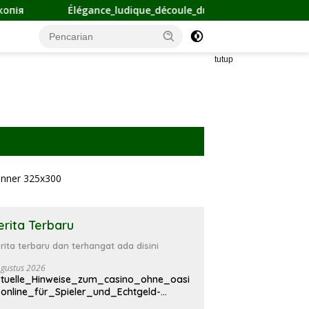
Élégance_ludique_découle_du_casino_suisse_en_ligne_et_offre_
tutup
erita Terbaru
rita terbaru dan terhangat ada disini
Agustus 2026
tuelle_Hinweise_zum_casino_ohne_oasi
online_für_Spieler_und_Echtgeld-
ns_im – копія