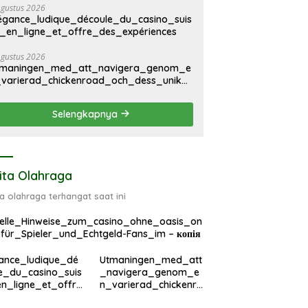
Agustus 2026
égance_ludique_découle_du_casino_suis
_en_ligne_et_offre_des_expériences
Agustus 2026
tmaningen_med_att_navigera_genom_e
varierad_chickenroad_och_dess_unika
inder
Selengkapnya
ita Olahraga
ta olahraga terhangat saat ini
uelle_Hinweise_zum_casino_ohne_oasis_on
_für_Spieler_und_Echtgeld-Fans_im – копія
ance_ludique_dé
Utmaningen_med_att
e_du_casino_suis
_navigera_genom_e
n_ligne_et_offre
n_varierad_chickenro
s_expériences
ad_och_dess_unika_