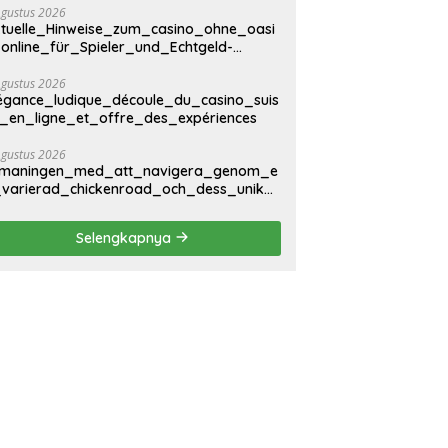
Agustus 2026
tuelle_Hinweise_zum_casino_ohne_oasi
online_für_Spieler_und_Echtgeld-
ns_im – копія
Agustus 2026
égance_ludique_découle_du_casino_suis
_en_ligne_et_offre_des_expériences
Agustus 2026
tmaningen_med_att_navigera_genom_e
varierad_chickenroad_och_dess_unika
inder
Selengkapnya