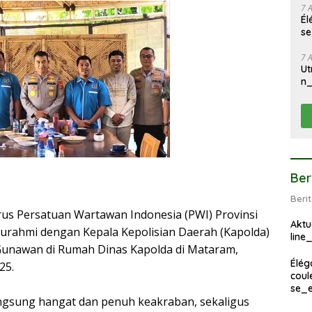
7 
Él
se
7 
U
n_
_h
Ber
Beri
s Persatuan Wartawan Indonesia (PWI) Provinsi
Akt
urahmi dengan Kepala Kepolisian Daerah (Kapolda)
line
 Gunawan di Rumah Dinas Kapolda di Mataram,
Élég
25.
coul
se_e
ngsung hangat dan penuh keakraban, sekaligus
_de