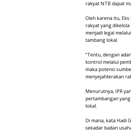
rakyat NTB dapat ma
Oleh karena itu, Ek
rakyat yang dikelola
menjadi legal melalu
tambang lokal.
“Tentu, dengan adan
kontrol melalui pemb
maka potensi sumber
menyejahterakan rak
Menurutnya, IPR yan
pertambangan yang l
lokal.
Di mana, kata Hadi 
sekadar badan usaha