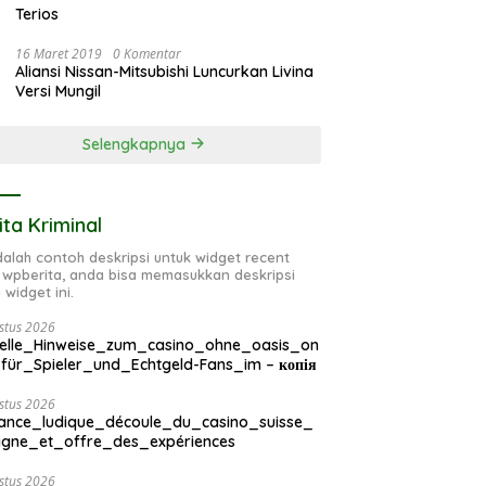
Terios
16 Maret 2019
0 Komentar
Aliansi Nissan-Mitsubishi Luncurkan Livina
Versi Mungil
Selengkapnya
ita Kriminal
adalah contoh deskripsi untuk widget recent
 wpberita, anda bisa memasukkan deskripsi
 widget ini.
stus 2026
uelle_Hinweise_zum_casino_ohne_oasis_on
_für_Spieler_und_Echtgeld-Fans_im – копія
stus 2026
ance_ludique_découle_du_casino_suisse_
igne_et_offre_des_expériences
stus 2026