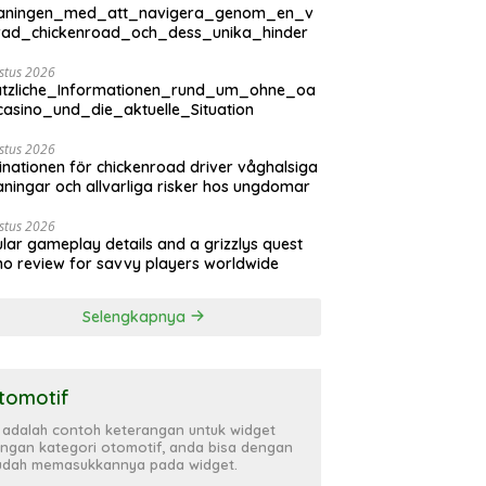
aningen_med_att_navigera_genom_en_v
erad_chickenroad_och_dess_unika_hinder
stus 2026
ätzliche_Informationen_rund_um_ohne_oa
casino_und_die_aktuelle_Situation
stus 2026
inationen för chickenroad driver våghalsiga
ningar och allvarliga risker hos ungdomar
stus 2026
lar gameplay details and a grizzlys quest
no review for savvy players worldwide
Selengkapnya
tomotif
i adalah contoh keterangan untuk widget
ngan kategori otomotif, anda bisa dengan
dah memasukkannya pada widget.