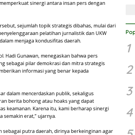
emperkuat sinergi antara insan pers dengan
ebut, sejumlah topik strategis dibahas, mulai dari
Pop
penyelenggaraan pelatihan jurnalistik dan UKW
dalam menjaga kondusifitas daerah.
1
Pol. Hadi Gunawan, menegaskan bahwa pers
ing sebagai pilar demokrasi dan mitra strategis
2
mberikan informasi yang benar kepada
3
ar dalam mencerdaskan publik, sekaligus
an berita bohong atau hoaks yang dapat
4
as keamanan. Karena itu, kami berharap sinergi
 semakin erat,” ujarnya.
5
sebagai putra daerah, dirinya berkeinginan agar