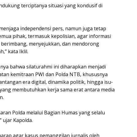
endukung terciptanya situasi yang kondusif di
menjaga independensi pers, namun juga tetap
emua pihak, termasuk kepolisian, agar informasi
lu berimbang, menyejukkan, dan mendorong
 kata Iklil.
anya bahwa silaturahmi ini diharapkan menjadi
atan kemitraan PWI dan Polda NTB, khususnya
tangan era digital, dinamika politik, hingga isu-
ya yang membutuhkan kerja sama erat antara media
n.
jaran Polda melalui Bagian Humas yang selalu
” ujar Kapolda.
erharap agar kasus pemanggilan jurnalis oleh