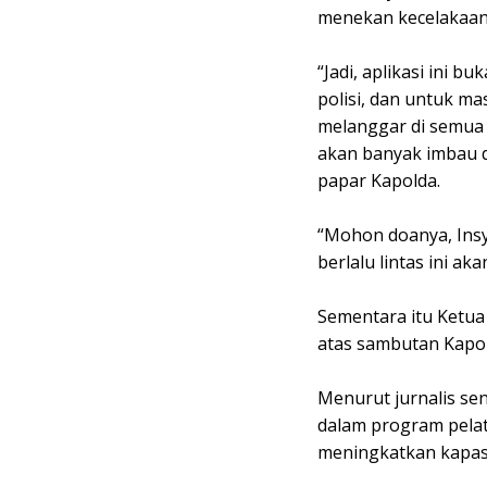
menekan kecelakaan 
“Jadi, aplikasi ini b
polisi, dan untuk ma
melanggar di semua 
akan banyak imbau d
papar Kapolda.
“Mohon doanya, Insya
berlalu lintas ini a
Sementara itu Ketua
atas sambutan Kapol
Menurut jurnalis sen
dalam program pela
meningkatkan kapas