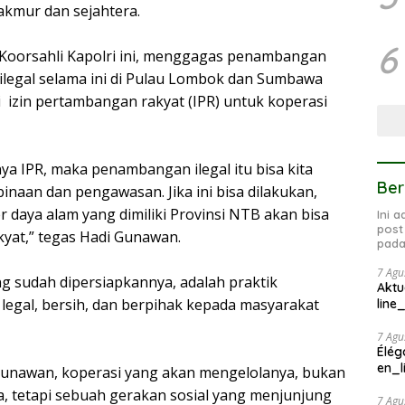
kmur dan sejahtera.
6
s Koorsahli Kapolri ini, menggagas penambangan
 ilegal selama ini di Pulau Lombok dan Sumbawa
i izin pertambangan rakyat (IPR) untuk koperasi
ya IPR, maka penambangan ilegal itu bisa kita
Ber
inaan dan pengawasan. Jika ini bisa dilakukan,
 daya alam yang dimiliki Provinsi NTB akan bisa
Ini 
post
yat,” tegas Hadi Gunawan.
pada
7 Agu
g sudah dipersiapkannya, adalah praktik
Akt
egal, bersih, dan berpihak kepada masyarakat
line
7 Agu
Élég
en_l
Gunawan, koperasi yang akan mengelolanya, bukan
, tetapi sebuah gerakan sosial yang menjunjung
7 Agu