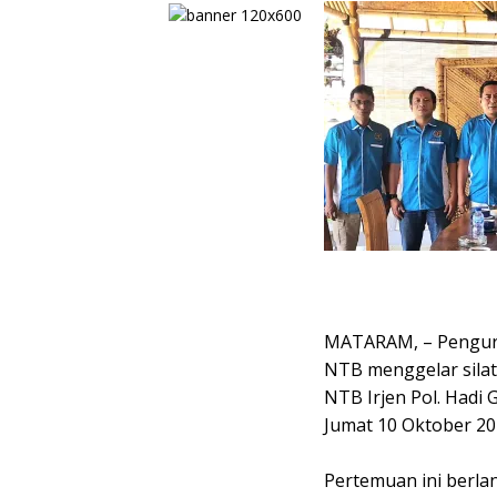
MATARAM, – Penguru
NTB menggelar silat
NTB Irjen Pol. Hadi
Jumat 10 Oktober 20
Pertemuan ini berla