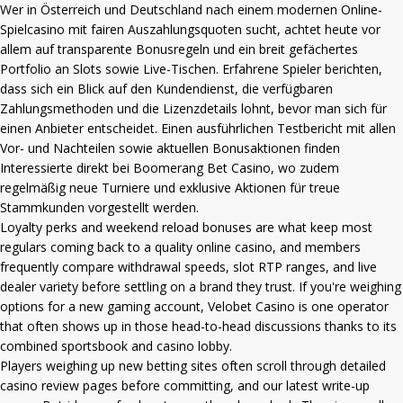
Wer in Österreich und Deutschland nach einem modernen Online-
Spielcasino mit fairen Auszahlungsquoten sucht, achtet heute vor
allem auf transparente Bonusregeln und ein breit gefächertes
Portfolio an Slots sowie Live-Tischen. Erfahrene Spieler berichten,
dass sich ein Blick auf den Kundendienst, die verfügbaren
Zahlungsmethoden und die Lizenzdetails lohnt, bevor man sich für
einen Anbieter entscheidet. Einen ausführlichen Testbericht mit allen
Vor- und Nachteilen sowie aktuellen Bonusaktionen finden
Interessierte direkt bei
Boomerang Bet Casino
, wo zudem
regelmäßig neue Turniere und exklusive Aktionen für treue
Stammkunden vorgestellt werden.
Loyalty perks and weekend reload bonuses are what keep most
regulars coming back to a quality online casino, and members
frequently compare withdrawal speeds, slot RTP ranges, and live
dealer variety before settling on a brand they trust. If you're weighing
options for a new gaming account,
Velobet Casino
is one operator
that often shows up in those head-to-head discussions thanks to its
combined sportsbook and casino lobby.
Players weighing up new betting sites often scroll through detailed
casino review pages before committing, and our latest write-up