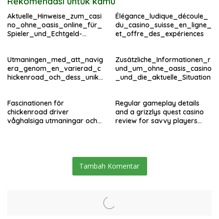
Rekomendasi untuk kamu
Aktuelle_Hinweise_zum_casi
Élégance_ludique_découle_
no_ohne_oasis_online_für_
du_casino_suisse_en_ligne_
Spieler_und_Echtgeld-
et_offre_des_expériences
Fans_im – копія
Utmaningen_med_att_navig
Zusätzliche_Informationen_r
era_genom_en_varierad_c
und_um_ohne_oasis_casino
hickenroad_och_dess_unika
_und_die_aktuelle_Situation
_hinder
Fascinationen för
Regular gameplay details
chickenroad driver
and a grizzlys quest casino
våghalsiga utmaningar och
review for savvy players
allvarliga risker hos
worldwide
ungdomar
Tambah Komentar