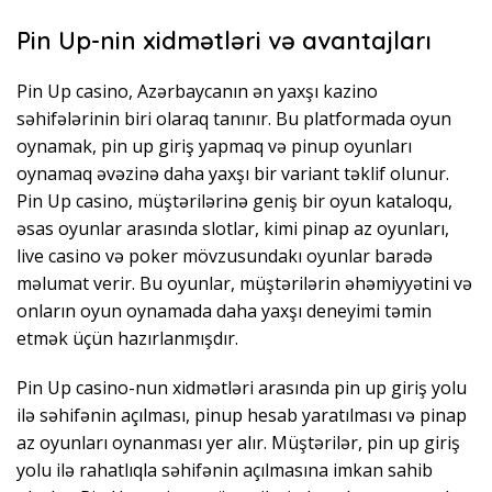
Pin Up-nin xidmətləri və avantajları
Pin Up casino, Azərbaycanın ən yaxşı kazino
səhifələrinin biri olaraq tanınır. Bu platformada oyun
oynamak, pin up giriş yapmaq və pinup oyunları
oynamaq əvəzinə daha yaxşı bir variant təklif olunur.
Pin Up casino, müştərilərinə geniş bir oyun kataloqu,
əsas oyunlar arasında slotlar, kimi pinap az oyunları,
live casino və poker mövzusundakı oyunlar barədə
məlumat verir. Bu oyunlar, müştərilərin əhəmiyyətini və
onların oyun oynamada daha yaxşı deneyimi təmin
etmək üçün hazırlanmışdır.
Pin Up casino-nun xidmətləri arasında pin up giriş yolu
ilə səhifənin açılması, pinup hesab yaratılması və pinap
az oyunları oynanması yer alır. Müştərilər, pin up giriş
yolu ilə rahatlıqla səhifənin açılmasına imkan sahib