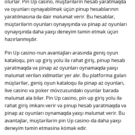
olurlar. Pin Up casino, müştərilərin hesab yaratmaqda
və oyunları oynayabilmək üçün pinup hesablarının
yaratılmasına də dair məlumat verir. Bu hesablar,
müştərilərin oyunları oynayışında və pinap az oyunları
oynayışında daha yaxşı deneyim təmin etmək üçün
hazırlanmışdır.
Pin Up casino-nun avantajları arasında geniş oyun
kataloqu, pin up giriş yolu ilə rahat giriş, pinup hesab
yaratmaqda və pinap az oyunları oynamaqda yaxşı
məlumat verilən xidmətlər yer alır. Bu platforma gələn
müştərilər, geniş oyun kataloqu ilə pinap az oyunları,
live casino və poker mövzusundakı oyunlar barədə
məlumat ala bilər. Pin Up casino, pin up giriş yolu ilə
rahat giriş imkanı verir və pinup hesab yaratmaqda və
pinap az oyunları oynamaqda yaxşı məlumat verir. Bu
avantajlar, müştərilərin pin Up casino-da daha yaxşı
deneyim təmin etməsinə kömək edir.