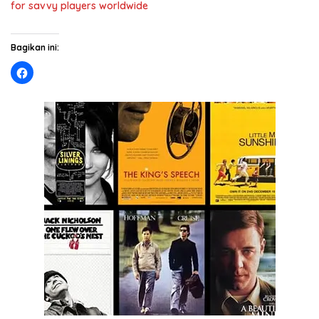
for savvy players worldwide
Bagikan ini: