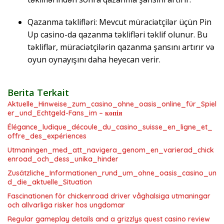
Qazanma təklifləri: Mevcut müraciətçilər üçün Pin
Up casino-da qazanma təklifləri təklif olunur. Bu
təkliflər, müraciətçilərin qazanma şansını artırır və
oyun oynayışını daha heyecan verir.
Berita Terkait
Aktuelle_Hinweise_zum_casino_ohne_oasis_online_für_Spiel
er_und_Echtgeld-Fans_im – копія
Élégance_ludique_découle_du_casino_suisse_en_ligne_et_
offre_des_expériences
Utmaningen_med_att_navigera_genom_en_varierad_chick
enroad_och_dess_unika_hinder
Zusätzliche_Informationen_rund_um_ohne_oasis_casino_un
d_die_aktuelle_Situation
Fascinationen för chickenroad driver våghalsiga utmaningar
och allvarliga risker hos ungdomar
Regular gameplay details and a grizzlys quest casino review