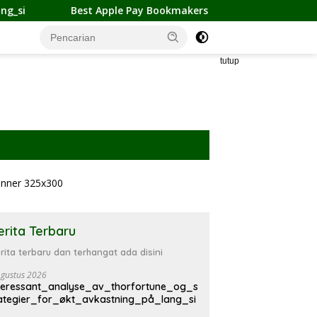
Best Apple Pay Bookmakers for Fast and Secure Mobile Transa
tutup
erita Terbaru
rita terbaru dan terhangat ada disini
Agustus 2026
teressant_analyse_av_thorfortune_og_s
ategier_for_økt_avkastning_på_lang_si