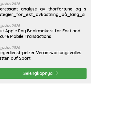
Agustus 2026
teressant_analyse_av_thorfortune_og_s
ategier_for_økt_avkastning_på_lang_si
Agustus 2026
st Apple Pay Bookmakers for Fast and
cure Mobile Transactions
Agustus 2026
legedienst-pelzer Verantwortungsvolles
tten auf Sport
Selengkapnya