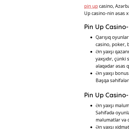
pin up
casino, Azərba
Up casino-nin əsas xü
Pin Up Casino-
Qarışıq oyunlar
casino, poker, b
Ən yaxşı qazan
yaxşıdır, çünki 
əlaqədar əsas q
Ən yaxşı bonusl
Başqa səhifələ
Pin Up Casino-
Ən yaxşı məluma
Səhifədə oyunl
məlumatlar və d
Ən yaxşı xidmət