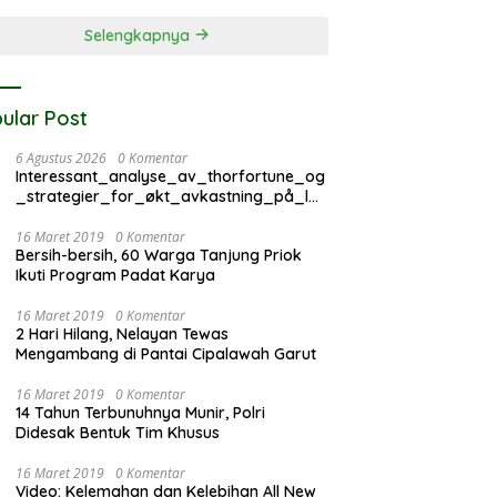
Selengkapnya
ular Post
6 Agustus 2026
0 Komentar
Interessant_analyse_av_thorfortune_og
_strategier_for_økt_avkastning_på_lan
g_si
16 Maret 2019
0 Komentar
Bersih-bersih, 60 Warga Tanjung Priok
Ikuti Program Padat Karya
16 Maret 2019
0 Komentar
2 Hari Hilang, Nelayan Tewas
Mengambang di Pantai Cipalawah Garut
16 Maret 2019
0 Komentar
14 Tahun Terbunuhnya Munir, Polri
Didesak Bentuk Tim Khusus
16 Maret 2019
0 Komentar
Video: Kelemahan dan Kelebihan All New