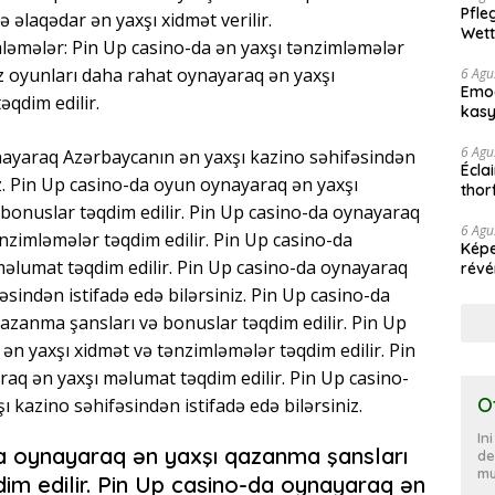
Pfle
 əlaqədar ən yaxşı xidmət verilir.
Wett
ləmələr: Pin Up casino-da ən yaxşı tənzimləmələr
Siz oyunları daha rahat oynayaraq ən yaxşı
6 Agu
Emoc
əqdim edilir.
kasy
haz
6 Agu
nayaraq Azərbaycanın ən yaxşı kazino səhifəsindən
Écla
iz. Pin Up casino-da oyun oynayaraq ən yaxşı
thor
ter
bonuslar təqdim edilir. Pin Up casino-da oynayaraq
6 Agu
nzimləmələr təqdim edilir. Pin Up casino-da
Képe
əlumat təqdim edilir. Pin Up casino-da oynayaraq
révé
əsindən istifadə edə bilərsiniz. Pin Up casino-da
azanma şansları və bonuslar təqdim edilir. Pin Up
ən yaxşı xidmət və tənzimləmələr təqdim edilir. Pin
aq ən yaxşı məlumat təqdim edilir. Pin Up casino-
O
 kazino səhifəsindən istifadə edə bilərsiniz.
In
a oynayaraq ən yaxşı qazanma şansları
de
mu
im edilir. Pin Up casino-da oynayaraq ən