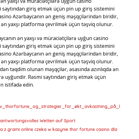
ən yaxşı və müraciətçilərə uyğun casino
 saytından giriş etmək üçün pin up giriş sistemini
casino Azərbaycanın ən geniş məşqçilərindən biridir,
ən yaxşı platforma çevrilmək üçün təşviq olunur.
ycanın ən yaxşı və müraciətçilərə uyğun casino
 saytından giriş etmək üçün pin up giriş sistemini
casino Azərbaycanın ən geniş məşqçilərindən biridir,
ən yaxşı platforma çevrilmək üçün təşviq olunur.
ndən təqdim olunan məşqçilər, əsasında azınlıqda ən
ərə uyğundir. Rəsmi saytından giriş etmək üçün
 istifadə edin.
av_thorfortune_og_strategier_for_økt_avkastning_på_l
rantwortungsvolles Wetten auf Sport
z grami online czeka w kasynie thor fortune casino dla