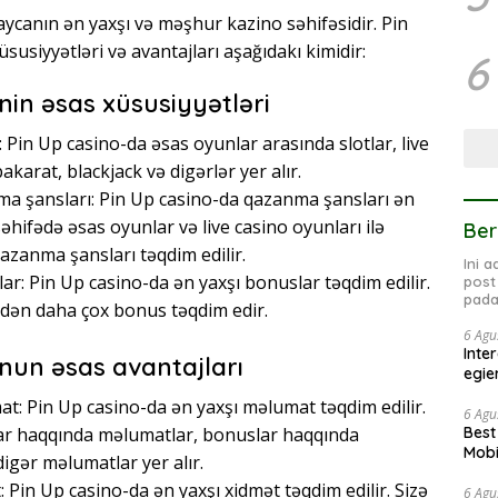
ycanın ən yaxşı və məşhur kazino səhifəsidir. Pin
susiyyətləri və avantajları aşağıdakı kimidir:
6
nin əsas xüsusiyyətləri
: Pin Up casino-da əsas oyunlar arasında slotlar, live
akarat, blackjack və digərlər yer alır.
ma şansları: Pin Up casino-da qazanma şansları ən
səhifədə əsas oyunlar və live casino oyunları ilə
Ber
azanma şansları təqdim edilir.
Ini 
ar: Pin Up casino-da ən yaxşı bonuslar təqdim edilir.
post
pada
rdən daha çox bonus təqdim edir.
6 Agu
Inte
nun əsas avantajları
egie
t: Pin Up casino-da ən yaxşı məlumat təqdim edilir.
6 Agu
Best
ar haqqında məlumatlar, bonuslar haqqında
Mobi
igər məlumatlar yer alır.
: Pin Up casino-da ən yaxşı xidmət təqdim edilir. Sizə
6 Agu