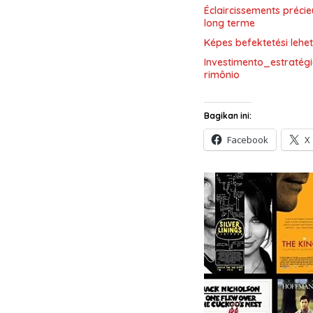
Éclaircissements préci
long terme
Képes befektetési leh
Investimento_estrat
rimônio
Bagikan ini:
Facebook
X