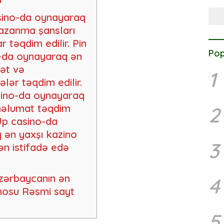
sino-da oynayaraq
qazanma şansları
r təqdim edilir. Pin
Pop
-da oynayaraq ən
ət və
1
lər təqdim edilir.
sino-da oynayaraq
məlumat təqdim
2
 Up casino-da
 ən yaxşı kazino
3
ən istifadə edə
Azərbaycanın ən
4
inosu Rəsmi sayt
5