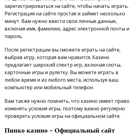
зарегистрироваться на сайте, чтобы начать играть.
Регистрация на сайте простая и займет несколько
минут. Вам нужно ввести свои личные данные,
включая имя, фамилию, адрес электронной почты и
пароль.
После регистрации вы сможете играть на сайте,
выбрав игру, которая вам нравится. Казино
предлагает широкий спектр игр, включая слоты,
карточные игры и рулетку. Вы можете играть в
любое время и из любого места, используя ваш
компьютер или мобильный телефон.
Вам также нужно помнить, что казино имеет право
изменять условия игры, поэтому важно регулярно
проверять условия игры на официальном сайте.
Пинко казино – Официальный сайт