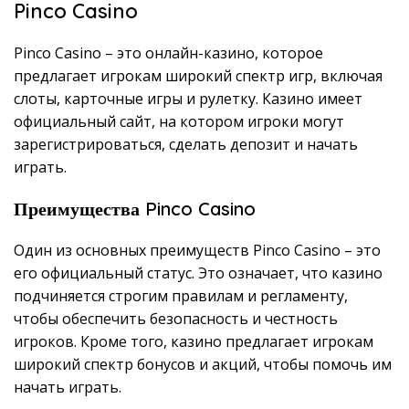
Pinco Casino
Pinco Casino – это онлайн-казино, которое
предлагает игрокам широкий спектр игр, включая
слоты, карточные игры и рулетку. Казино имеет
официальный сайт, на котором игроки могут
зарегистрироваться, сделать депозит и начать
играть.
Преимущества Pinco Casino
Один из основных преимуществ Pinco Casino – это
его официальный статус. Это означает, что казино
подчиняется строгим правилам и регламенту,
чтобы обеспечить безопасность и честность
игроков. Кроме того, казино предлагает игрокам
широкий спектр бонусов и акций, чтобы помочь им
начать играть.