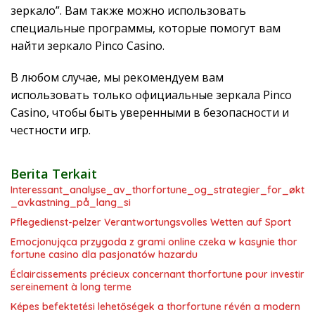
зеркало”. Вам также можно использовать
специальные программы, которые помогут вам
найти зеркало Pinco Casino.
В любом случае, мы рекомендуем вам
использовать только официальные зеркала Pinco
Casino, чтобы быть уверенными в безопасности и
честности игр.
Berita Terkait
Interessant_analyse_av_thorfortune_og_strategier_for_økt
_avkastning_på_lang_si
Pflegedienst-pelzer Verantwortungsvolles Wetten auf Sport
Emocjonująca przygoda z grami online czeka w kasynie thor
fortune casino dla pasjonatów hazardu
Éclaircissements précieux concernant thorfortune pour investir
sereinement à long terme
Képes befektetési lehetőségek a thorfortune révén a modern