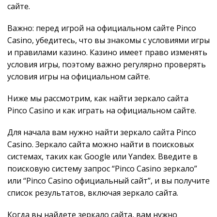
сайте.
Важно: перед игрой на официальном сайте Pinco
Casino, убедитесь, что вы знакомы с условиями игры
и правилами казино. Казино имеет право изменять
условия игры, поэтому важно регулярно проверять
условия игры на официальном сайте.
Ниже мы рассмотрим, как найти зеркало сайта
Pinco Casino и как играть на официальном сайте.
Для начала вам нужно найти зеркало сайта Pinco
Casino. Зеркало сайта можно найти в поисковых
системах, таких как Google или Yandex. Введите в
поисковую систему запрос “Pinco Casino зеркало”
или “Pinco Casino официальный сайт”, и вы получите
список результатов, включая зеркало сайта.
Когда вы найдете зеркало сайта, вам нужно