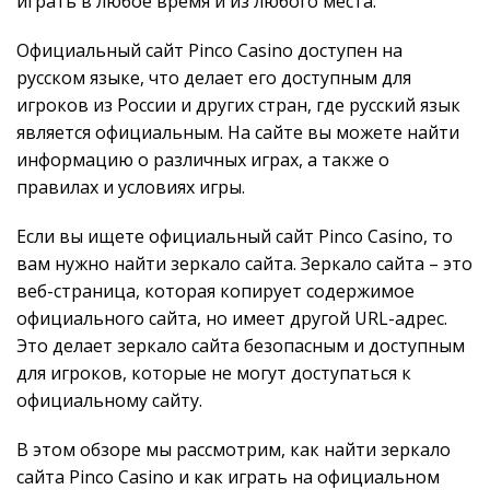
играть в любое время и из любого места.
Официальный сайт Pinco Casino доступен на
русском языке, что делает его доступным для
игроков из России и других стран, где русский язык
является официальным. На сайте вы можете найти
информацию о различных играх, а также о
правилах и условиях игры.
Если вы ищете официальный сайт Pinco Casino, то
вам нужно найти зеркало сайта. Зеркало сайта – это
веб-страница, которая копирует содержимое
официального сайта, но имеет другой URL-адрес.
Это делает зеркало сайта безопасным и доступным
для игроков, которые не могут доступаться к
официальному сайту.
В этом обзоре мы рассмотрим, как найти зеркало
сайта Pinco Casino и как играть на официальном