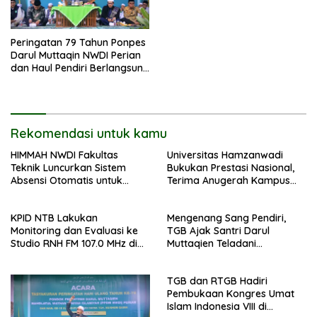
Peringatan 79 Tahun Ponpes
Darul Muttaqin NWDI Perian
dan Haul Pendiri Berlangsung
Khidmat
Rekomendasi untuk kamu
HIMMAH NWDI Fakultas
Universitas Hamzanwadi
Teknik Luncurkan Sistem
Bukukan Prestasi Nasional,
Absensi Otomatis untuk
Terima Anugerah Kampus
Dukung Digitalisasi
Inklusif dari UNS dan KND
Administrasi Pesantren
KPID NTB Lakukan
Mengenang Sang Pendiri,
Monitoring dan Evaluasi ke
TGB Ajak Santri Darul
Studio RNH FM 107.0 MHz di
Muttaqien Teladani
Pancor
Keikhlasan TGKH Maksum
Qasim
TGB dan RTGB Hadiri
Pembukaan Kongres Umat
Islam Indonesia VIII di