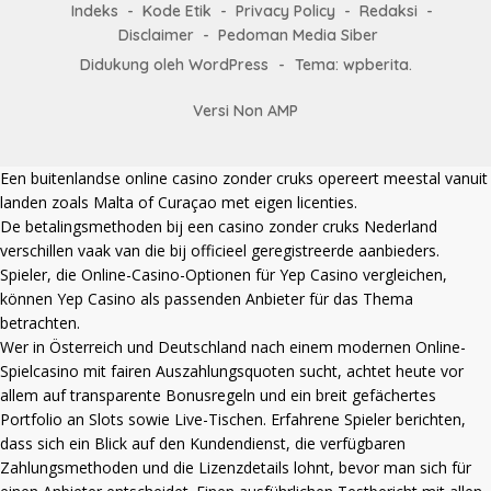
Indeks
Kode Etik
Privacy Policy
Redaksi
Disclaimer
Pedoman Media Siber
Didukung oleh WordPress
-
Tema: wpberita.
Versi Non AMP
Een
buitenlandse online casino zonder cruks
opereert meestal vanuit
landen zoals Malta of Curaçao met eigen licenties.
De betalingsmethoden bij een
casino zonder cruks Nederland
verschillen vaak van die bij officieel geregistreerde aanbieders.
Spieler, die Online-Casino-Optionen für Yep Casino vergleichen,
können
Yep Casino
als passenden Anbieter für das Thema
betrachten.
Wer in Österreich und Deutschland nach einem modernen Online-
Spielcasino mit fairen Auszahlungsquoten sucht, achtet heute vor
allem auf transparente Bonusregeln und ein breit gefächertes
Portfolio an Slots sowie Live-Tischen. Erfahrene Spieler berichten,
dass sich ein Blick auf den Kundendienst, die verfügbaren
Zahlungsmethoden und die Lizenzdetails lohnt, bevor man sich für