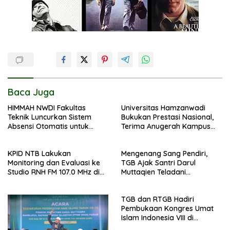
Baca Juga
HIMMAH NWDI Fakultas
Universitas Hamzanwadi
Teknik Luncurkan Sistem
Bukukan Prestasi Nasional,
Absensi Otomatis untuk
Terima Anugerah Kampus
Dukung Digitalisasi
Inklusif dari UNS dan KND
Administrasi Pesantren
KPID NTB Lakukan
Mengenang Sang Pendiri,
Monitoring dan Evaluasi ke
TGB Ajak Santri Darul
Studio RNH FM 107.0 MHz di
Muttaqien Teladani
Pancor
Keikhlasan TGKH Maksum
Qasim
TGB dan RTGB Hadiri
Pembukaan Kongres Umat
Islam Indonesia VIII di
Jakarta