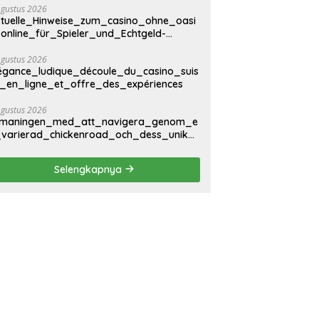
Agustus 2026
tuelle_Hinweise_zum_casino_ohne_oasi
online_für_Spieler_und_Echtgeld-
ns_im – копія
Agustus 2026
égance_ludique_découle_du_casino_suis
_en_ligne_et_offre_des_expériences
Agustus 2026
tmaningen_med_att_navigera_genom_e
varierad_chickenroad_och_dess_unika
inder
Selengkapnya