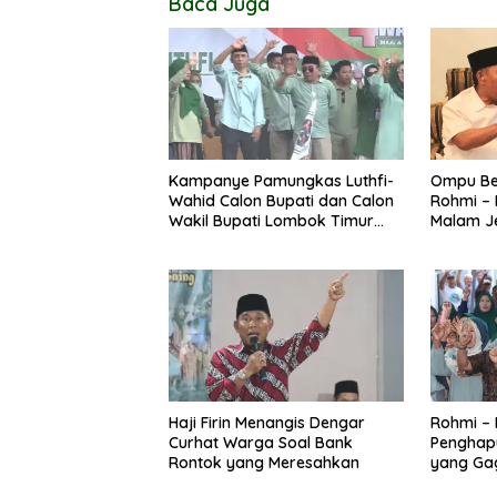
Baca Juga
Kampanye Pamungkas Luthfi-
Ompu Be
Wahid Calon Bupati dan Calon
Rohmi – F
Wakil Bupati Lombok Timur
Malam J
Dihadiri Puluhan Ribu Massa
Haji Firin Menangis Dengar
Rohmi – 
Curhat Warga Soal Bank
Penghapu
Rontok yang Meresahkan
yang Ga