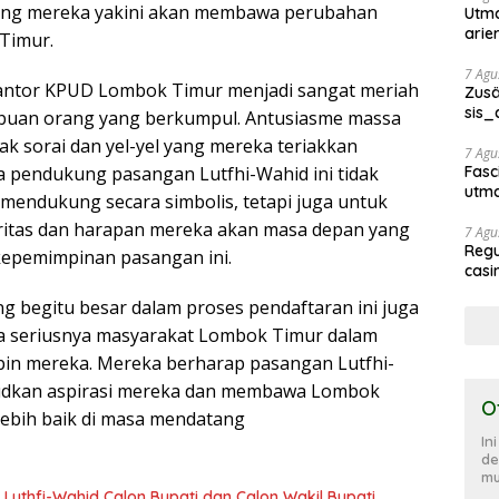
ang mereka yakini akan membawa perubahan
Utm
ari
 Timur.
7 Agu
kantor KPUD Lombok Timur menjadi sangat meriah
Zus
sis_
ibuan orang yang berkumpul. Antusiasme massa
orak sorai dan yel-yel yang mereka teriakkan
7 Agu
Fasc
ra pendukung pasangan Lutfhi-Wahid ini tidak
utma
mendukung secara simbolis, tetapi juga untuk
ritas dan harapan mereka akan masa depan yang
7 Agu
Regu
 kepemimpinan pasangan ini.
casi
g begitu besar dalam proses pendaftaran ini juga
 seriusnya masyarakat Lombok Timur dalam
n mereka. Mereka berharap pasangan Lutfhi-
udkan aspirasi mereka dan membawa Lombok
O
lebih baik di masa mendatang
In
de
mu
thfi-Wahid Calon Bupati dan Calon Wakil Bupati