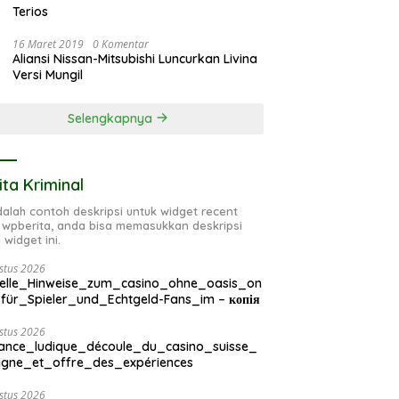
Terios
16 Maret 2019
0 Komentar
Aliansi Nissan-Mitsubishi Luncurkan Livina
Versi Mungil
Selengkapnya
ita Kriminal
adalah contoh deskripsi untuk widget recent
 wpberita, anda bisa memasukkan deskripsi
 widget ini.
stus 2026
uelle_Hinweise_zum_casino_ohne_oasis_on
_für_Spieler_und_Echtgeld-Fans_im – копія
stus 2026
ance_ludique_découle_du_casino_suisse_
igne_et_offre_des_expériences
stus 2026