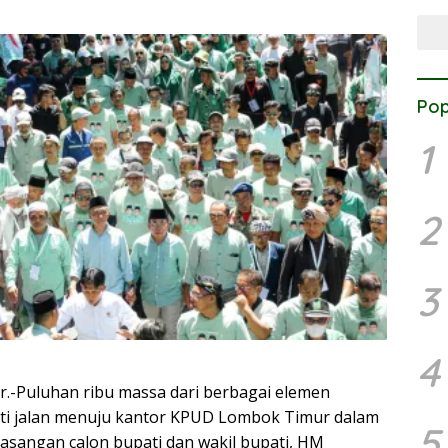
Pop
1
2
3
4
.-Puluhan ribu massa dari berbagai elemen
i jalan menuju kantor KPUD Lombok Timur dalam
5
sangan calon bupati dan wakil bupati, HM