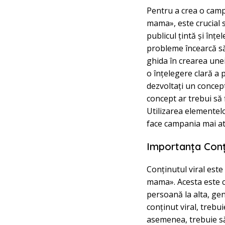
Pentru a crea o campa
mama», este crucial să
publicul țintă și înț
probleme încearcă să
ghida în crearea unei
o înțelegere clară a
dezvoltați un concept
concept ar trebui să f
Utilizarea elementelor
face campania mai at
Importanța Conți
Conținutul viral este
mama». Acesta este c
persoană la alta, ge
conținut viral, trebu
asemenea, trebuie să 