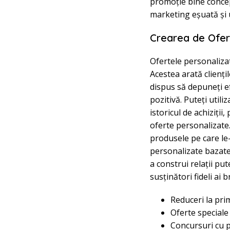
promoție bine concep
marketing eșuată și 
Crearea de Ofer
Ofertele personalizat
Acestea arată cliențil
dispus să depuneți e
pozitivă. Puteți utili
istoricul de achiziții
oferte personalizate.
produsele pe care le
personalizate bazate
a construi relații put
susținători fideli ai
Reduceri la pr
Oferte speciale 
Concursuri cu p