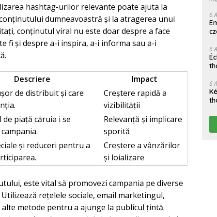
lizarea hashtag-urilor relevante poate ajuta la
6 
ii conținutului dumneavoastră și la atragerea unui
Em
itați, conținutul viral nu este doar despre a face
cz
pa
 fi și despre a-i inspira, a-i informa sau a-i
6 
ă.
Éc
th
lo
Descriere
Impact
6 
Ké
șor de distribuit și care
Creștere rapidă a
th
nția.
vizibilității
pi
de piață căruia i se
Relevanță și implicare
 campania.
sporită
ciale și reduceri pentru a
Creștere a vânzărilor
rticiparea.
și loializare
tului, este vital să promovezi campania pe diverse
Utilizează rețelele sociale, email marketingul,
i alte metode pentru a ajunge la publicul țintă.