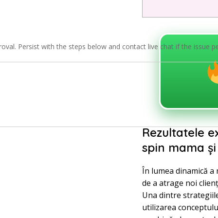
val. Persist with the steps below and contact live chat if the issue p
Rezultatele ex
spin mama și
În lumea dinamică a 
de a atrage noi clien
Una dintre strategiile
utilizarea conceptulu