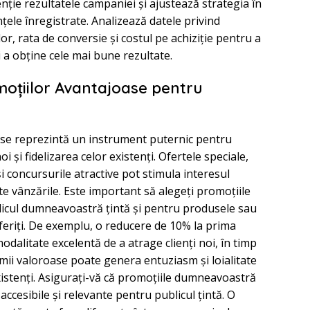
ție rezultatele campaniei și ajustează strategia în
ele înregistrate. Analizează datele privind
lor, rata de conversie și costul pe achiziție pentru a
 a obține cele mai bune rezultate.
moțiilor Avantajoase pentru
se reprezintă un instrument puternic pentru
oi și fidelizarea celor existenți. Ofertele speciale,
și concursurile atractive pot stimula interesul
ște vânzările. Este important să alegeți promoțiile
licul dumneavoastră țintă și pentru produsele sau
 oferiți. De exemplu, o reducere de 10% la prima
dalitate excelentă de a atrage clienți noi, în timp
mii valoroase poate genera entuziasm și loialitate
existenți. Asigurați-vă că promoțiile dumneavoastră
accesibile și relevante pentru publicul țintă. O