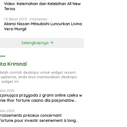
Video: Kelemahan dan Kelebihan All New
Terios
16 Maret 2019
0 Komentar
Aliansi Nissan-Mitsubishi Luncurkan Livina
Versi Mungil
Selengkapnya
ita Kriminal
adalah contoh deskripsi untuk widget recent
 wpberita, anda bisa memasukkan deskripsi
 widget ini.
stus 2026
jonująca przygoda z grami online czeka w
nie thor fortune casino dla pasjonatów
ardu
stus 2026
ircissements précieux concernant
fortune pour investir sereinement à long
me