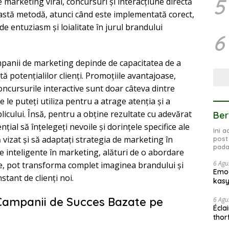
5
marketing viral, concursuri și interacțiune directă
ceastă metodă, atunci când este implementată corect,
e entuziasm și loialitate în jurul brandului
6
mpanii de marketing depinde de capacitatea de a
ă potențialilor clienți. Promoțiile avantajoase,
concursurile interactive sunt doar câteva dintre
 le puteți utiliza pentru a atrage atenția și a
licului. Însă, pentru a obține rezultate cu adevărat
Ber
țial să înțelegeți nevoile și dorințele specifice ale
Ini 
vizat și să adaptați strategia de marketing în
post
pada
ile inteligente în marketing, alături de o abordare
6 Agu
re, pot transforma complet imaginea brandului și
Emoc
stant de clienți noi.
kasy
haz
Campanii de Succes Bazate pe
6 Agu
Écla
thor
ter