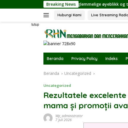
Langsung
atrimônio
Uforglemmelige øyeblikk og thorfortune gir
Breaking News
ke
konten
Hubungi Kami
Live Streaming Radi
tutup
Beranda
Privacy Policy
Indeks
P
Beranda
Uncategorized
Uncategorized
Rezultatele excelente a
mama și promoții ava
Wp_administrator
7 Juli 2026